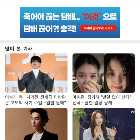
많이 본 기사
이승기 측 "차가원 전세금 미반환
아이유, 장기하 '별일 없이 산다'
은 고도의 사기 수법…엄벌 원해"
선곡…쿨한 일상 공개