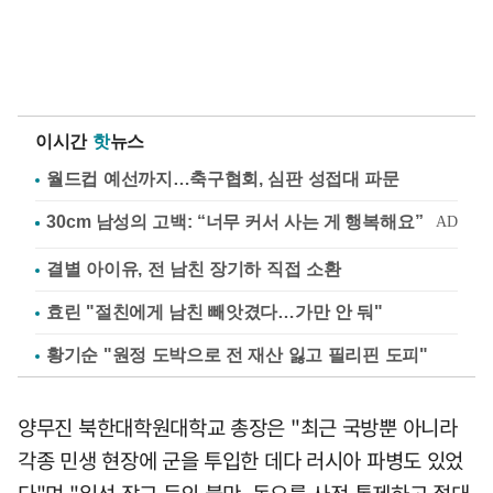
이시간
핫
뉴스
월드컵 예선까지…축구협회, 심판 성접대 파문
결별 아이유, 전 남친 장기하 직접 소환
효린 "절친에게 남친 빼앗겼다…가만 안 둬"
황기순 "원정 도박으로 전 재산 잃고 필리핀 도피"
양무진 북한대학원대학교 총장은 "최근 국방뿐 아니라
각종 민생 현장에 군을 투입한 데다 러시아 파병도 있었
다"며 "일선 장교 등의 불만, 동요를 사전 통제하고 절대