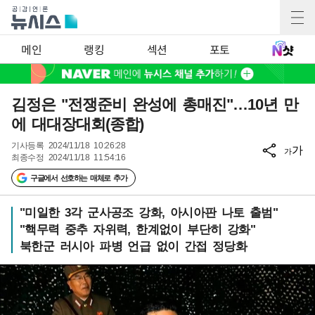
메인
랭킹
섹션
포토
김정은 "전쟁준비 완성에 총매진"…10년 만
에 대대장대회(종합)
기사등록
2024/11/18 10:26:28
가
가
최종수정
2024/11/18 11:54:16
구글에서 선호하는 매체로 추가
"미일한 3각 군사공조 강화, 아시아판 나토 출범"
"핵무력 중추 자위력, 한계없이 부단히 강화"
북한군 러시아 파병 언급 없이 간접 정당화