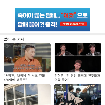
많이 본 기사
"서장훈, 28억에 산 서초 건물
전현무 "전 연인 집착에 친구들과
450억에 매물로"
연락 끊어"