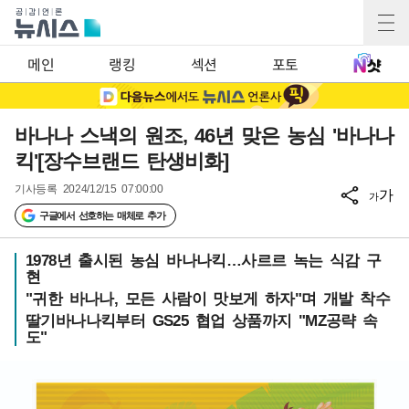
메인
랭킹
섹션
포토
바나나 스낵의 원조, 46년 맞은 농심 '바나나
킥'[장수브랜드 탄생비화]
기사등록
2024/12/15 07:00:00
가
가
구글에서 선호하는 매체로 추가
1978년 출시된 농심 바나나킥…사르르 녹는 식감 구
현
"귀한 바나나, 모든 사람이 맛보게 하자"며 개발 착수
딸기바나나킥부터 GS25 협업 상품까지 "MZ공략 속
도"