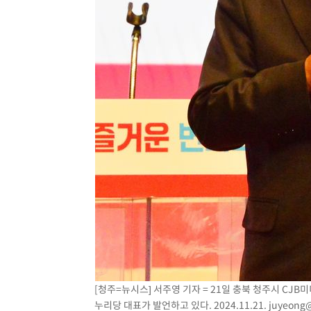
-19164초 전 >
[속보]與 당대표 경선, 경북 권리당원 투표 김민석 47.3
45.71%
-19066초 전 >
[속보]與 당대표 경선, 대구 권리당원 투표 정청래 47.8
46.35%
-18863초 전 >
[속보]與 당대표 경선, 강원 권리당원 투표 김민석 승리…5
득표
-16781초 전 >
"일본축구협회, 대한축구협회 성 접대 의혹 심판 조사"
-9423초 전 >
[속보]장은수, KLPGA 제주삼다수 역전 우승…데뷔 10년 
상
-4788초 전 >
"얼마나 더웠으면"…안동 물길공원서 헤엄친 구렁이 '소동
-4715초 전 >
손흥민, 68분 뛰고 2경기 침묵…LAFC, 톨루카에 1-0 승리
-3987초 전 >
'2경기 연속 침묵' 손흥민, 톨루카전 68분만 뛰고 슈팅 0개
-2739초 전 >
이강인, 오늘 서울서 AT마드리드 입단식…'전례 없는 특급
2시간 전 >
'여긴 20도, 저긴 50도'…열화상 카메라로 본 폭염 저감시설 
3시간 전 >
콜롬비아 신임 우파 대통령 취임 하루만에 차량폭탄 폭발 사건
[청주=뉴시스] 서주영 기자 = 21일 충북 청주시 C
누리당 대표가 발언하고 있다. 2024.11.21.
juyeong