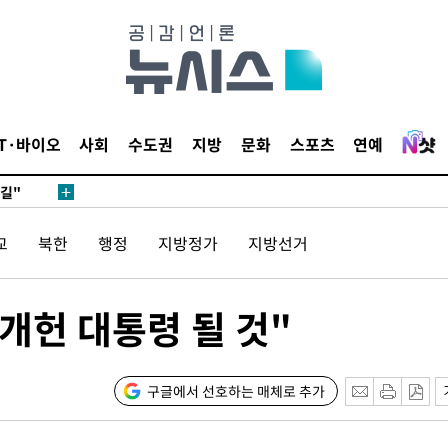
데뷔전
IT·바이오
사회
수도권
지방
문화
스포츠
연예
되길"
교
북한
행정
지방정가
지방선거
시작'
승리…정청래
청래
개헌 대통령 될 것"
청래 승리
7%·정청래
2%·김민석
구글에서 선호하는 매체로 추가
0.30%