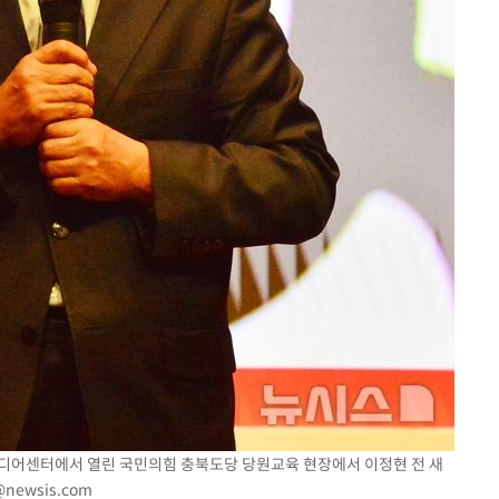
7%·정청래
2%·김민석
0.30%
차에 첫 정
'
(종합)
대우'
'온도차'
JB미디어센터에서 열린 국민의힘 충북도당 당원교육 현장에서 이정현 전 새
@newsis.com