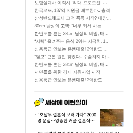
"호날두 결혼식 보러 가자" 2000
명 운집…엉뚱한 커플 결혼식에
'황당'