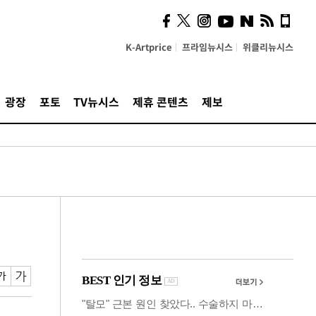
사이 해답 찾았죠"…알을
깨고 나온 '초자아'
K-Artprice
프라임뉴시스
위클리뉴시스
광장
포토
TV뉴시스
제휴 콘텐츠
제보