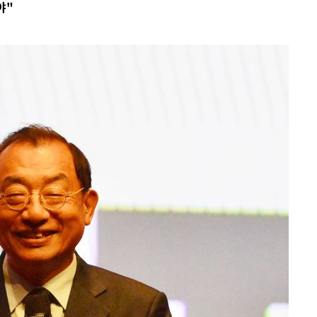
야"
차에 첫 정
'
(종합)
대우'
'온도차'
데뷔전
되길"
시작'
승리…정청래
청래
청래 승리