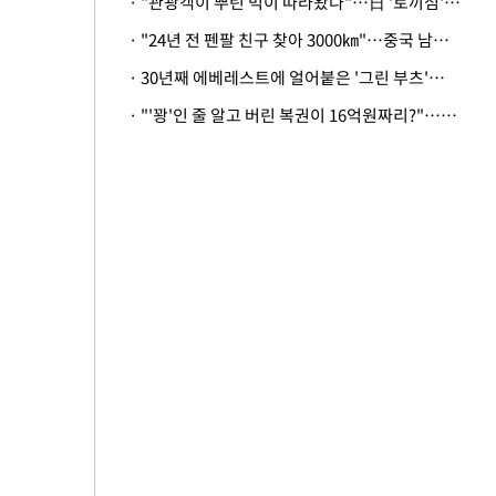
· "관광객이 뿌린 먹이 따라왔나"…日 '토끼섬' 멧돼지, 토끼까지 사냥
· "24년 전 펜팔 친구 찾아 3000㎞"…중국 남성 사연에 '뭉클'
· 30년째 에베레스트에 얼어붙은 '그린 부츠'…드디어 가족 품으로
· "'꽝'인 줄 알고 버린 복권이 16억원짜리?"…극적으로 되찾은 사연