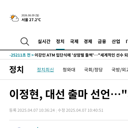
2026.08.09 (일)
서울 27.2℃
3시간 전 >
콜롬비아 신임 우파 대통령 취임 하루만에 차량폭탄 폭발 사건
-31049초 전 >
'AT마드리드 7번' 이강인, 맨시티 상대로 비공식 데뷔전
-30551초 전 >
[속보]'AT마드리드 7번' 이강인, 맨시티 상대로 비공식 
실시간
정치
국제
경제
금융
산업
-28615초 전 >
네타냐후, 트럼프의 가자 평화 2차 15개조 평화안 '거부'
-25211초 전 >
이강인 ATM 입단식에 '상암벌 들썩'…"세계적인 선수 
-24207초 전 >
태풍 돌핀, 중 저장성 타이저우시 해안에 상륙 (1보)
정치
정치최신
청와대
국회/정당
국방/외
-21553초 전 >
AT마드리드 데뷔 앞둔 이강인, 맨시티전 선발 대신 '벤치 
-20183초 전 >
[속보]與 강원·TK 당원투표 합산 김민석 48.54%로 
44.40%
-19517초 전 >
與 강원·TK 당원투표 합산 김민석 46.01%로 승리…정
이정현, 대선 출마 선언…"
44.53%
-19357초 전 >
[속보]與전대 권리당원투표…강원·경북 김민석, 대구 정
-19164초 전 >
[속보]與 당대표 경선, 경북 권리당원 투표 김민석 47.3
45.71%
등록 2025.04.07 10:36:24
수정 2025.04.07 10:40:51
-19066초 전 >
[속보]與 당대표 경선, 대구 권리당원 투표 정청래 47.8
46.35%
-18863초 전 >
[속보]與 당대표 경선, 강원 권리당원 투표 김민석 승리…5
득표
-16781초 전 >
"일본축구협회, 대한축구협회 성 접대 의혹 심판 조사"