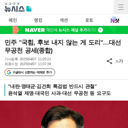
메인
랭킹
섹션
포토
민주 "국힘, 후보 내지 않는 게 도리"…대선
무공천 공세(종합)
기사등록
2025/04/07 11:05:21
가
가
최종수정
2025/04/07 11:07:39
구글에서 선호하는 매체로 추가
"내란·명태균·김건희 특검법 반드시 관철"
윤석열 제명·대국민 사과·대선 무공천 등 요구도