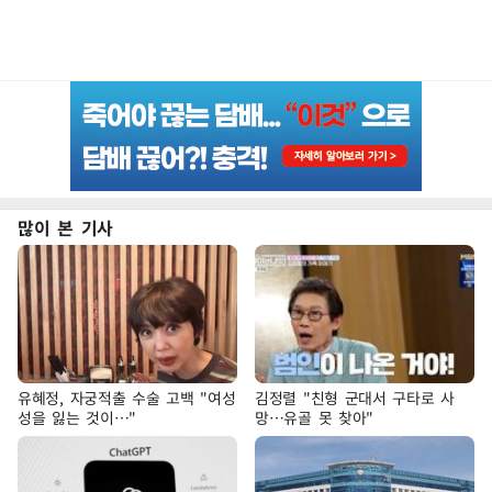
많이 본 기사
유혜정, 자궁적출 수술 고백 "여성
김정렬 "친형 군대서 구타로 사
성을 잃는 것이…"
망…유골 못 찾아"