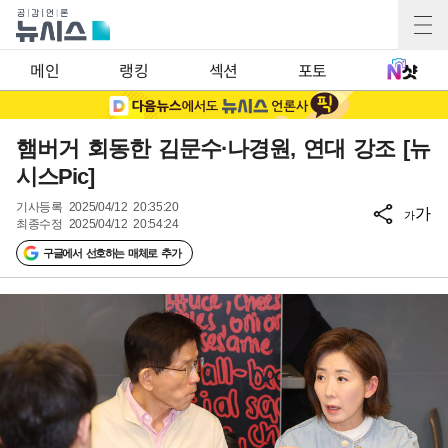
메인
랭킹
섹션
포토
햄버거 회동한 김문수·나경원, 연대 강조 [뉴
시스Pic]
기사등록
2025/04/12 20:35:20
가
가
최종수정
2025/04/12 20:54:24
구글에서 선호하는 매체로 추가