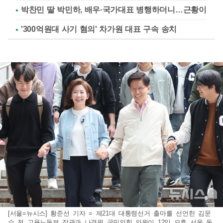
박찬민 딸 박민하, 배우·국가대표 병행하더니…근황이
'300억원대 사기 혐의' 차가원 대표 구속 송치
[서울=뉴시스] 황준선 기자 = 제21대 대통령선거 출마를 선언한 김문
수 전 고용노동부 장관과 나경원 국민의힘 의원이 12일 오후 서울 동