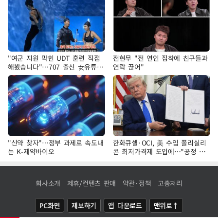
"여군 지원 막힌 UDT 훈련 직접
전현무 "전 연인 집착에 친구들과
해봤습니다"…707 출신 女유튜버
연락 끊어"
'완벽 소화'
"신약 찾자"…정부 과제로 속도내
한화큐셀·OCI, 美 수입 폴리실리
는 K-제약바이오
콘 최저가격제 도입에…"공정 경
쟁·수익성 개선 환영"
회사소개
제휴/컨텐츠 판매
약관·정책
고충처리
PC화면
제보하기
앱 다운로드
맨위로↑