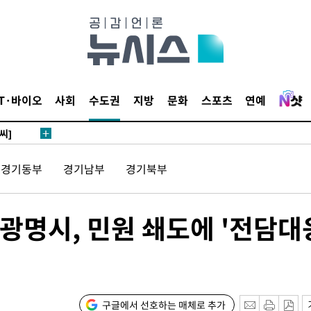
 4.1%로
말고 과감히
쪽 아웃바
 하향
별재난지역
IT·바이오
사회
수도권
지방
문화
스포츠
연예
…희망지 못
씨]
 선제 대
경기동부
경기남부
경기북부
무'
광명시, 민원 쇄도에 '전담대
마쳐
 기소
구글에서 선호하는 매체로 추가