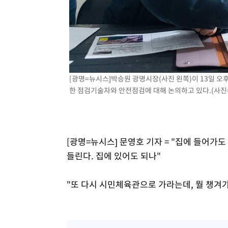
-3563초 전 >
[속보]원·달러 환율, 7.7원 내린 1416.1원 마감
-3452초 전 >
[속보] 노원서 40.1도 관측…서울, 2018년 이후 첫 40도
-542초 전 >
[속보]종합특검, '계엄 수용공간 확보' 신용해 前교정본부장
9분 전 >
외신들도 주목한 韓축구 파문…"국민적 공분에 수사 재개"
10분 전 >
11시간 압수수색에 성접대 파문까지…'쑥대밭' 된 축구협회
[광명=뉴시스]박승원 광명시장(사진 왼쪽)이 13일 오
26분 전 >
[속보]규제합리화위원회 부위원장에 김태유 서울대 공대 교
한 점검기술자와 안전점검에 대해 논의하고 있다.(사진
후임
[광명=뉴시스] 문영호 기자 = "집에 들어가
들린다. 집에 있어도 되나"
"또 다시 시민체육관으로 가라는데, 뭘 챙겨