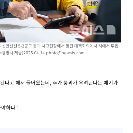
 기소
후 신안산선 5-2공구 붕괴 사고현장에서 열린 대책회의에서 시에서 투입
수…이병태
=광명시 제공)
2025.04.14.photo@newsis.com
도 된다고 해서 들어왔는데, 추가 붕괴가 우려된다는 얘기가
가야하나"