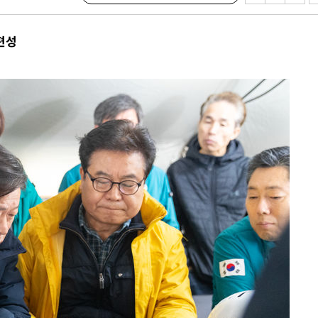
수…이병태
편성
지(종합)
0.3만개
 4.1%로
말고 과감히
쪽 아웃바
 하향
별재난지역
…희망지 못
씨]
 선제 대
무'
마쳐