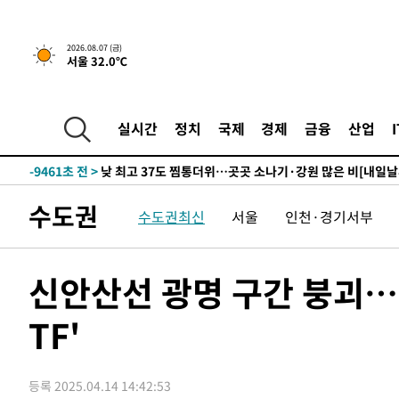
하향수정 (2보)
-25047초 전 >
[속보] 미 사업체, 일자리 7월에 2.3만 개 줄어…실업률은
↓
-20910초 전 >
[속보]이 대통령 "부동산 공급 기존 사고방식 매달리지 
2026.08.07 (금)
서울 32.0℃
실천"
-19995초 전 >
이란, "오만과 '중앙 단일 루트' 합의…북쪽 인바운드·남
운드는 임시"
-11563초 전 >
"낮 기온 소폭 하락"…수도권 폭염중대경보, 폭염경보로
-11527초 전 >
[속보]이 대통령, '호우피해' 안동·의성 관할 4개 면 특
실시간
정치
국제
경제
금융
산업
선포
-11490초 전 >
[단독]중수청 지원 검사들, 정원 초과 시 낮은 계급 임용
갈 수도
-9461초 전 >
낮 최고 37도 찜통더위…곳곳 소나기·강원 많은 비[내일날
-7767초 전 >
SK하이닉스, 용인·청주 팹에 54조 투자…"AI 메모리 수요
수도권
수도권최신
서울
인천·경기서부
응"
-4623초 전 >
여자배구 이재영·이다영 자매, 아제르바이잔 투란VC 입단
-3876초 전 >
외국인 심판 성 접대 7경기 들여다보니…한국 축구 '5승 2
-3610초 전 >
[속보]코스닥, 2.86포인트(0.36%) 내린 798.81마감
신안산선 광명 구간 붕괴…
-3563초 전 >
[속보]코스피, 6200선 약보합…0.60% 내린 6258.77에 
TF'
-3543초 전 >
[속보]원·달러 환율, 7.7원 내린 1416.1원 마감
-3432초 전 >
[속보] 노원서 40.1도 관측…서울, 2018년 이후 첫 40도
-522초 전 >
[속보]종합특검, '계엄 수용공간 확보' 신용해 前교정본부장
등록 2025.04.14 14:42:53
10분 전 >
외신들도 주목한 韓축구 파문…"국민적 공분에 수사 재개"