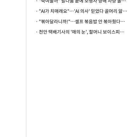
· "죽여줄까" 말다툼 끝에 보행자 향해 차량 돌진…50대 여성 중상
· "AI가 치매래요"…'AI 의사' 믿었다 골머리 앓는 美 의료계 '경고'
· "볶아달라니까!"…셀프 볶음밥 안 볶아줬다고 사장 폭행한 손님
· 천안 택배기사의 '매의 눈', 할머니 보이스피싱 피해 막아