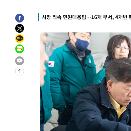
10분 전 >
11시간 압수수색에 성접대 파문까지…'쑥대밭' 된 축구협회
26분 전 >
[속보]규제합리화위원회 부위원장에 김태유 서울대 공대 교
시장 직속 민원대응팀…16개 부서, 4개반 
후임
-28480초 전 >
이강인, 폭염 속 AT마드리드 첫 훈련…80명 식사 대접까
-25619초 전 >
미 사업체 일자리, 7월에 2.3만개 순감하고 그 전 2개월 1
하향수정 (2보)
-25067초 전 >
[속보] 미 사업체, 일자리 7월에 2.3만 개 줄어…실업률은
↓
-20930초 전 >
[속보]이 대통령 "부동산 공급 기존 사고방식 매달리지 
실천"
-20015초 전 >
이란, "오만과 '중앙 단일 루트' 합의…북쪽 인바운드·남
운드는 임시"
-11583초 전 >
"낮 기온 소폭 하락"…수도권 폭염중대경보, 폭염경보로
-11547초 전 >
[속보]이 대통령, '호우피해' 안동·의성 관할 4개 면 특
선포
-11510초 전 >
[단독]중수청 지원 검사들, 정원 초과 시 낮은 계급 임용
갈 수도
-9481초 전 >
낮 최고 37도 찜통더위…곳곳 소나기·강원 많은 비[내일날
-7787초 전 >
SK하이닉스, 용인·청주 팹에 54조 투자…"AI 메모리 수요
응"
-4643초 전 >
여자배구 이재영·이다영 자매, 아제르바이잔 투란VC 입단
-3896초 전 >
외국인 심판 성 접대 7경기 들여다보니…한국 축구 '5승 2
-3630초 전 >
[속보]코스닥, 2.86포인트(0.36%) 내린 798.81마감
-3583초 전 >
[속보]코스피, 6200선 약보합…0.60% 내린 6258.77에 