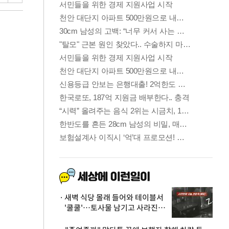
새벽 식당 몰래 들어와 테이블서
'쿨쿨'…토사물 남기고 사라진 남
성