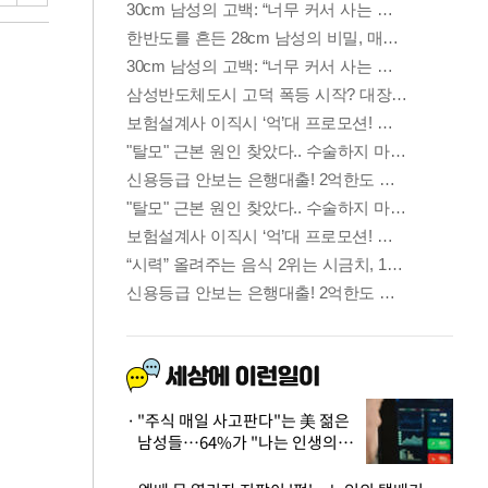
"주식 매일 사고판다"는 美 젊은
남성들…64%가 "나는 인생의
패배자“