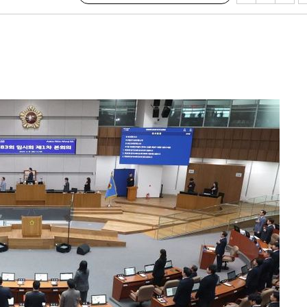
 원해 아
보
견
계속[다음
겠다"
겨드려 죄