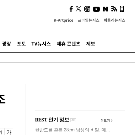
사이 해답 찾았죠"…알을
깨고 나온 '초자아'
K-Artprice
프라임뉴시스
위클리뉴시스
광장
포토
TV뉴시스
제휴 콘텐츠
제보
조