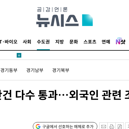
내일날씨]
 원해 아
보
IT·바이오
사회
수도권
지방
문화
스포츠
연예
견
경기동부
경기남부
경기북부
계속[다음
안건 다수 통과…외국인 관련 
겠다"
겨드려 죄
구글에서 선호하는 매체로 추가
내일날씨]