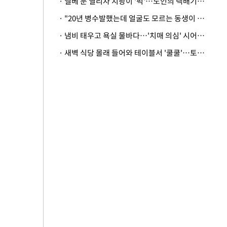
· 엘베 문 열리자 지팡이 '퍽'…노인의 택배기사 폭행 이유
· "20년 병수발했는데 얼굴도 모르는 동생이 유산 절반을"…배다른 형제 상속권 있을까
· 냄비 태우고 욕실 물바다…'치매 의심' 시어머니 검사 권유했다가 '날벼락'
· 새벽 식당 몰래 들어와 테이블서 '쿨쿨'…토사물 남기고 사라진 남성