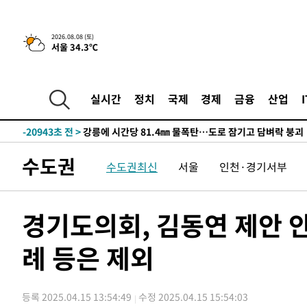
4시간 전 >
[속보]뉴욕증시 상승 마감…S&P 0.6% 나스닥 1.3%↑
-28977초 전 >
낮 최고 35도 '무더위'…동해안 시간당 30㎜ '강한 비'[
2026.08.08 (토)
서울 34.3℃
-28247초 전 >
[속보]이강인 "감독님이 원하는 마음 느꼈고, 많은 트로피
틀레티코 이적"
-28029초 전 >
수도권 40도 육박 '펄펄'…동해안 일부 지역엔 호의주의
-26998초 전 >
온열질환 사망자 3명 늘어…누적 환자 3000명 돌파
실시간
정치
국제
경제
금융
산업
-20943초 전 >
강릉에 시간당 81.4㎜ 물폭탄…도로 잠기고 담벼락 붕괴
-17050초 전 >
백운산서 80년근 천종산삼 9뿌리 발견…감정가 1.3억원
-14760초 전 >
선재도서 해루질 나섰다 실종 60대, 닷새 만에 숨진 채 발
수도권
수도권최신
서울
인천·경기서부
-12294초 전 >
남자 농구, 나고야 아시안게임서 '홈팀' 일본과 한일전
-11670초 전 >
여수 오동도 해상서 모터보트 전복…1명 사망·1명 실종
-7897초 전 >
극한폭염 한풀 꺾이지만…'낮 최고 35도' 무더위, 열대야 
경기도의회, 김동연 제안 
주 날씨]
-4915초 전 >
축구협회 "압수수색·성접대 논란 사과…쇄신의 기회로 삼
례 등은 제외
-3432초 전 >
[속보]'압수수색·성접대 논란' 축구협회 "실망과 걱정 안
송"
2시간 전 >
'최고 37도' 폭염 지속…강원동해안 최대 150㎜ 비
4시간 전 >
[속보]뉴욕증시 상승 마감…S&P 0.6% 나스닥 1.3%↑
등록 2025.04.15 13:54:49
수정 2025.04.15 15:54:03
-28977초 전 >
낮 최고 35도 '무더위'…동해안 시간당 30㎜ '강한 비'[