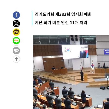
-28247초 전 >
[속보]이강인 "감독님이 원하는 마음 느꼈고, 많은 트로피
틀레티코 이적"
-28029초 전 >
수도권 40도 육박 '펄펄'…동해안 일부 지역엔 호의주의
경기도의회 제383회 임시회 폐회
-26998초 전 >
온열질환 사망자 3명 늘어…누적 환자 3000명 돌파
지난 회기 미룬 안건 11개 처리
-20943초 전 >
강릉에 시간당 81.4㎜ 물폭탄…도로 잠기고 담벼락 붕괴
-17050초 전 >
백운산서 80년근 천종산삼 9뿌리 발견…감정가 1.3억원
-14760초 전 >
선재도서 해루질 나섰다 실종 60대, 닷새 만에 숨진 채 발
-12294초 전 >
남자 농구, 나고야 아시안게임서 '홈팀' 일본과 한일전
-11670초 전 >
여수 오동도 해상서 모터보트 전복…1명 사망·1명 실종
-7897초 전 >
극한폭염 한풀 꺾이지만…'낮 최고 35도' 무더위, 열대야 
주 날씨]
-4915초 전 >
축구협회 "압수수색·성접대 논란 사과…쇄신의 기회로 삼
-3432초 전 >
[속보]'압수수색·성접대 논란' 축구협회 "실망과 걱정 안
송"
2시간 전 >
'최고 37도' 폭염 지속…강원동해안 최대 150㎜ 비
4시간 전 >
[속보]뉴욕증시 상승 마감…S&P 0.6% 나스닥 1.3%↑