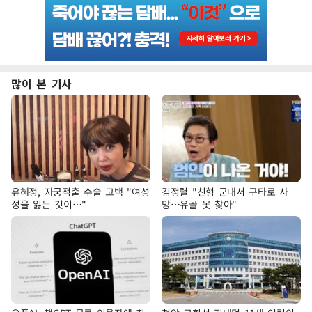
많이 본 기사
유혜정, 자궁적출 수술 고백 "여성
김정렬 "친형 군대서 구타로 사
성을 잃는 것이…"
망…유골 못 찾아"