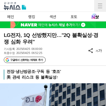
메인
랭킹
섹션
포토
LG전자, 1Q 선방했지만…"2Q 불확실성·경
쟁 심화 우려"
기사등록
2025/04/25 06:00:00
가
가
최종수정
2025/04/25 06:52:25
구글에서 선호하는 매체로 추가
전장·냉난방공조·구독 등 '호조'
美 관세 리스크 등 불확실성↑