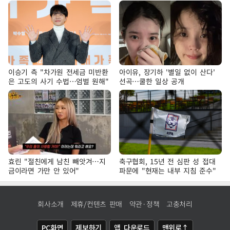
이승기 측 "차가원 전세금 미반환
아이유, 장기하 '별일 없이 산다'
은 고도의 사기 수법…엄벌 원해"
선곡…쿨한 일상 공개
효린 "절친에게 남친 빼앗겨…지
축구협회, 15년 전 심판 성 접대
금이라면 가만 안 있어"
파문에 "현재는 내부 지침 준수"
회사소개
제휴/컨텐츠 판매
약관·정책
고충처리
PC화면
제보하기
앱 다운로드
맨위로↑