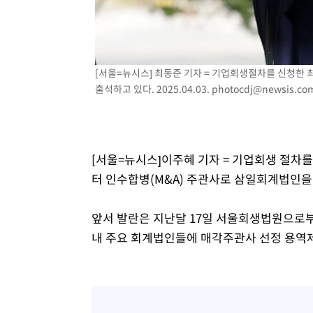
39분 전 >
[속보]7~9일 프로야구 3연전도 폭염 취소…11일 재개
45분 전 >
"韓 외환시장 개입 관측 배경엔 美의 대한국 무역적자 있어"
48분 전 >
'월드컵 탈락 후폭풍' 축구협회…초유의 압수수색에 '충격·당
[서울=뉴시스] 최동준 기자 = 기업회생절차를 신청한
50분 전 >
서울 낮 37.9도, 올여름 최고치 경신…영등포 순간 '40도'
출석하고 있다. 2025.04.03.
photocdj@newsis.co
58분 전 >
[속보]종합특검, 대검 추가 압수수색…내란 중요임무종사 혐의
2시간 전 >
[속보]코스닥, 800p 회복…0.26% 오른 801.67 마감
2시간 전 >
[속보]코스피, 301.88포인트(4.58%) 내린 6296.38 마감
2시간 전 >
[속보]원·달러 환율, 0.7원 내린 1423.8원 마감
[서울=뉴시스]이주혜 기자 = 기업회생 절차
2시간 전 >
"여기 떨어졌다"…다누리, 스페이스X 로켓 달 충돌 흔적 포착
터 인수합병(M&A) 주관사로 삼일회계법인을 
3시간 전 >
손흥민, 5경기 연속골 실패…LAFC는 승부차기 끝 과달라하라
5시간 전 >
내일까지 39도 '펄펄'…기상청 "태풍 지나며 폭염 잠시 꺾인
앞서 발란은 지난달 17일 서울회생법원으로부
내 주요 회계법인들에 매각주관사 선정 용역제안