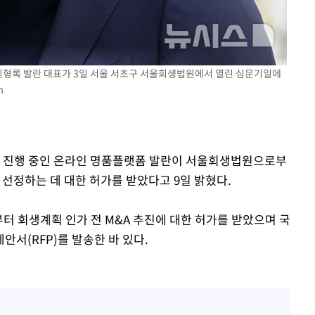
황'
 최형록 발란 대표가 3일 서울 서초구 서울회생법원에서 열린 심문기일에
m
를 진행 중인 온라인 명품플랫폼 발란이 서울회생법원으로부
선정하는 데 대한 허가를 받았다고 9일 밝혔다.
 격파
다"
터 회생계획 인가 전 M&A 추진에 대한 허가를 받았으며 국
서(RFP)를 발송한 바 있다.