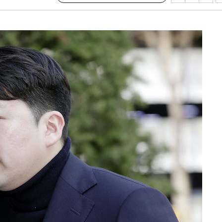
 격파
다"
수수색(종
4%↑
침 준수"
수수색
 강화"