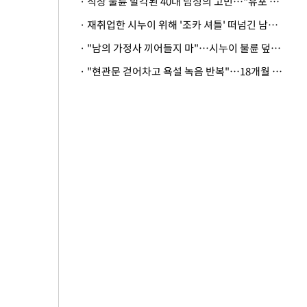
· 직장 불륜 발각된 40대 남성의 고민…"유포 동료 명예훼손·협박죄 고소 가능할까"
· 재취업한 시누이 위해 '조카 셔틀' 떠넘긴 남편…아내 "난 못한다"
· "남의 가정사 끼어들지 마"…시누이 불륜 덮으려는 남편에 억울한 아내
· "현관문 걷어차고 욕설 녹음 반복"…18개월 아기 키우는 집 뒤흔든 '앞집의 비극'