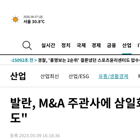
2026.08.07 (금)
서울 30.8℃
5시간 전 >
내일까지 39도 '펄펄'…기상청 "태풍 지나며 폭염 잠시 꺾인
-18178초 전 >
'월드컵 탈락 후폭풍' 축구협회…11시간 걸린 초유의 압
합)
-17614초 전 >
[속보] 뉴욕증시, 혼조 출발…나스닥 0.3%↓, 다우 0.1
실시간
정치
국제
경제
금융
산업
-16407초 전 >
축구협회, 15년 전 심판 성 접대 파문에 "현재는 내부 지
-15092초 전 >
경찰, '홍명보는 2순위' 결론냈던 스포츠윤리센터도 압
-688초 전 >
[속보]합참 "北 발사체는 단거리탄도미사일…감시·경계태세
산업
산업최신
산업/ESG
유통/생활경제
-436초 전 >
日방위성, 北이 동해로 쏜 발사체는 탄도미사일 가능성
18분 전 >
[속보] SKT, 에이닷 서비스 장애 발생…"원인 파악 중"
28분 전 >
[속보]합참 "북, 동해상으로 미상 발사체 발사"
발란, M&A 주관사에 삼
38분 전 >
'낮 최고 39도' 불볕더위…한밤 열대야도 계속[내일날씨]
도"
39분 전 >
[속보]7~9일 프로야구 3연전도 폭염 취소…11일 재개
45분 전 >
"韓 외환시장 개입 관측 배경엔 美의 대한국 무역적자 있어"
48분 전 >
'월드컵 탈락 후폭풍' 축구협회…초유의 압수수색에 '충격·당
등록 2025.05.09 16:18:36
50분 전 >
서울 낮 37.9도, 올여름 최고치 경신…영등포 순간 '40도'