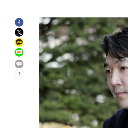
58분 전 >
[속보]종합특검, 대검 추가 압수수색…내란 중요임무종사 혐의
2시간 전 >
[속보]코스닥, 800p 회복…0.26% 오른 801.67 마감
2시간 전 >
[속보]코스피, 301.88포인트(4.58%) 내린 6296.38 마감
2시간 전 >
[속보]원·달러 환율, 0.7원 내린 1423.8원 마감
2시간 전 >
"여기 떨어졌다"…다누리, 스페이스X 로켓 달 충돌 흔적 포착
3시간 전 >
손흥민, 5경기 연속골 실패…LAFC는 승부차기 끝 과달라하라
5시간 전 >
내일까지 39도 '펄펄'…기상청 "태풍 지나며 폭염 잠시 꺾인
-18178초 전 >
'월드컵 탈락 후폭풍' 축구협회…11시간 걸린 초유의 압
합)
-17614초 전 >
[속보] 뉴욕증시, 혼조 출발…나스닥 0.3%↓, 다우 0.1
-16407초 전 >
축구협회, 15년 전 심판 성 접대 파문에 "현재는 내부 지
-15092초 전 >
경찰, '홍명보는 2순위' 결론냈던 스포츠윤리센터도 압
-688초 전 >
[속보]합참 "北 발사체는 단거리탄도미사일…감시·경계태세
-436초 전 >
日방위성, 北이 동해로 쏜 발사체는 탄도미사일 가능성
18분 전 >
[속보] SKT, 에이닷 서비스 장애 발생…"원인 파악 중"
28분 전 >
[속보]합참 "북, 동해상으로 미상 발사체 발사"
38분 전 >
'낮 최고 39도' 불볕더위…한밤 열대야도 계속[내일날씨]