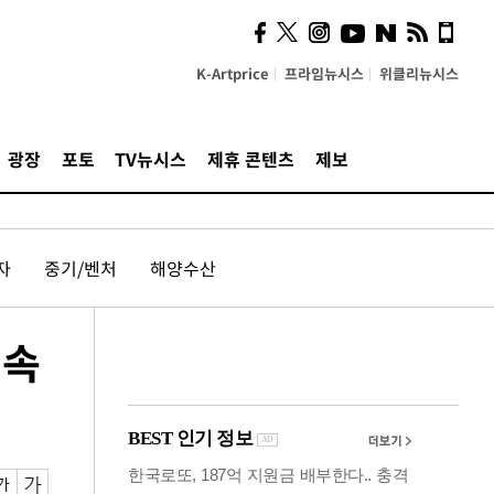
의견, 국토부·LH에 충실히
전달할 것"
K-Artprice
프라임뉴시스
위클리뉴시스
광장
포토
TV뉴시스
제휴 콘텐츠
제보
자
중기/벤처
해양수산
 속