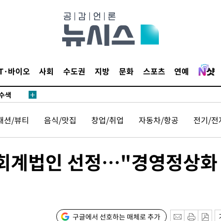
다"
수수색(종
4%↑
IT·바이오
사회
수도권
지방
문화
스포츠
연예
침 준수"
수수색
 강화"
패션/뷰티
음식/맛집
창업/취업
자동차/항공
전기/전
일회계법인 선정…"경영정상화
황'
구글에서 선호하는 매체로 추가