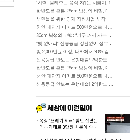
옥상 '쓰레기 테러' 범인 잡았는
데…과태료 3만원 처분에 숙박업
주 허탈