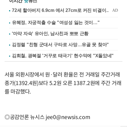
이시간
핫
뉴스
유혜정, 자궁적출 수술 "여성성 잃는 것이…"
'마약 자숙' 유아인, 남사친과 뽀뽀 근황
김정렬 "친형 군대서 구타로 사망…유골 못 찾아"
김희철, 광복절 '거꾸로 태극기' 현수막에 "X돌았네"
서울 외환시장에서 원·달러 환율은 전 거래일 주간거래
종가(1392.4원)보다 5.2원 오른 1387.2원에 주간 거래
를 마감했다.
◎공감언론 뉴시스
jee0@newsis.com