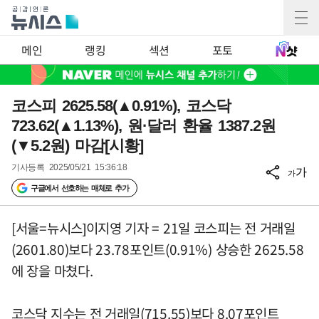
메인
랭킹
섹션
포토
코스피 2625.58(▲0.91%), 코스닥
723.62(▲1.13%), 원·달러 환율 1387.2원
(▼5.2원) 마감[시황]
기사등록
2025/05/21 15:36:18
가
가
구글에서 선호하는 매체로 추가
[서울=뉴시스]이지영 기자 = 21일 코스피는 전 거래일
(2601.80)보다 23.78포인트(0.91%) 상승한 2625.58
에 장을 마쳤다.
코스닥 지수는 전 거래일(715.55)보다 8.07포인트