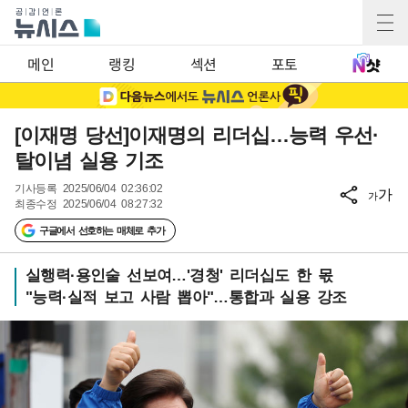
메인
랭킹
섹션
포토
[이재명 당선]이재명의 리더십…능력 우선·
탈이념 실용 기조
기사등록
2025/06/04 02:36:02
가
가
최종수정
2025/06/04 08:27:32
구글에서 선호하는 매체로 추가
실행력·용인술 선보여…'경청' 리더십도 한 몫
"능력·실적 보고 사람 뽑아"…통합과 실용 강조