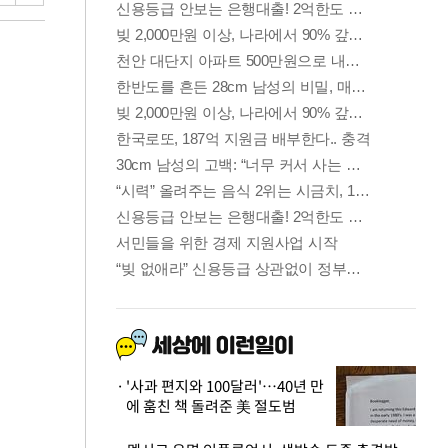
'사과 편지와 100달러'…40년 만
에 훔친 책 돌려준 美 절도범