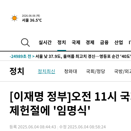
-26899초 전 >
[속보] SKT, 에이닷 서비스 장애 발생…"원인 파악 중"
-26305초 전 >
[속보]합참 "북, 동해상으로 미상 발사체 발사"
2026.08.06 (목)
서울 36.5℃
-25701초 전 >
'낮 최고 39도' 불볕더위…한밤 열대야도 계속[내일날씨]
-25660초 전 >
[속보]7~9일 프로야구 3연전도 폭염 취소…11일 재개
-25322초 전 >
"韓 외환시장 개입 관측 배경엔 美의 대한국 무역적자 있
실시간
정치
국제
경제
금융
산업
-25149초 전 >
'월드컵 탈락 후폭풍' 축구협회…초유의 압수수색에 '충격
-24989초 전 >
서울 낮 37.9도, 올여름 최고치 경신…영등포 순간 '40도
-24551초 전 >
[속보]종합특검, 대검 추가 압수수색…내란 중요임무종사
정치
정치최신
청와대
국회/정당
국방/외
-20646초 전 >
[속보]코스닥, 800p 회복…0.26% 오른 801.67 마감
-20576초 전 >
[속보]코스피, 301.88포인트(4.58%) 내린 6296.38 마
-20441초 전 >
[속보]원·달러 환율, 0.7원 내린 1423.8원 마감
[이재명 정부]오전 11시 
-18040초 전 >
"여기 떨어졌다"…다누리, 스페이스X 로켓 달 충돌 흔적
제헌절에 '임명식'
-15085초 전 >
손흥민, 5경기 연속골 실패…LAFC는 승부차기 끝 과달
-7686초 전 >
내일까지 39도 '펄펄'…기상청 "태풍 지나며 폭염 잠시 꺾
-7323초 전 >
트럼프, 한국계 진보 주지사 후보 맹공…"공산주의가 최대
등록 2025.06.04 08:44:43
수정 2025.06.04 08:58:24
-7301초 전 >
"美간섭에 합의 지연"…트럼프, '이란 호르무즈 통제권' 