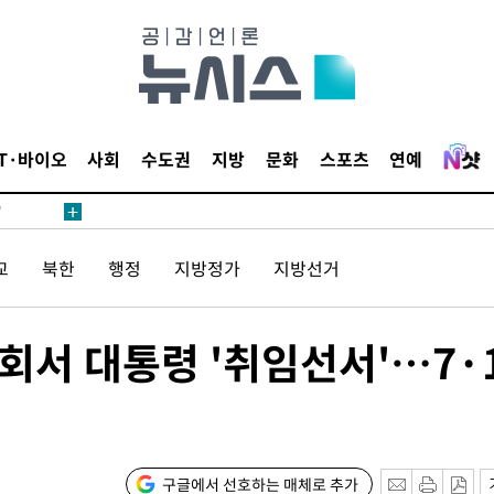
어"
IT·바이오
사회
수도권
지방
문화
스포츠
연예
·당황'
'
 혐의
교
북한
행정
지방정가
지방선거
감
국회서 대통령 '취임선서'…7·
 포착
라하라 격파
인다"
 위협"
구글에서 선호하는 매체로 추가
수용할까