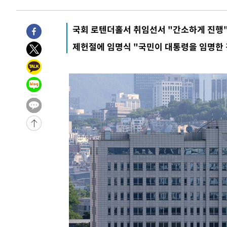
-3821초 전 >
[속보]산업장관 "李정부, 원전 반대 안해…안정 전력 위해
-2518초 전 >
[속보]경찰, '홍명보 선임 논란' 대한축구협회·축구회관 
국회 로텐더홀서 취임선서 "간소하게 진행
-28741초 전 >
[속보]합참 "北 발사체는 단거리탄도미사일…감시·경계
제헌절에 임명식 "국민이 대통령을 임명한 
화"
-28489초 전 >
日방위성, 北이 동해로 쏜 발사체는 탄도미사일 가능성
-26919초 전 >
[속보] SKT, 에이닷 서비스 장애 발생…"원인 파악 중"
-26325초 전 >
[속보]합참 "북, 동해상으로 미상 발사체 발사"
-25721초 전 >
'낮 최고 39도' 불볕더위…한밤 열대야도 계속[내일날씨]
-25680초 전 >
[속보]7~9일 프로야구 3연전도 폭염 취소…11일 재개
-25342초 전 >
"韓 외환시장 개입 관측 배경엔 美의 대한국 무역적자 있
-25169초 전 >
'월드컵 탈락 후폭풍' 축구협회…초유의 압수수색에 '충격
-25009초 전 >
서울 낮 37.9도, 올여름 최고치 경신…영등포 순간 '40도
-24571초 전 >
[속보]종합특검, 대검 추가 압수수색…내란 중요임무종사
-20666초 전 >
[속보]코스닥, 800p 회복…0.26% 오른 801.67 마감
-20596초 전 >
[속보]코스피, 301.88포인트(4.58%) 내린 6296.38 마
-20461초 전 >
[속보]원·달러 환율, 0.7원 내린 1423.8원 마감
-18060초 전 >
"여기 떨어졌다"…다누리, 스페이스X 로켓 달 충돌 흔적