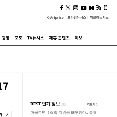
의견, 국토부·LH에 충실히
전달할 것"
K-Artprice
프라임뉴시스
위클리뉴시스
광장
포토
TV뉴시스
제휴 콘텐츠
제보
17