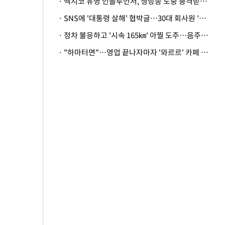
· 멕시코 유명 인플루언서, 생방송 도중 총격받아 사망
· SNS에 '대통령 살해' 협박글…30대 회사원 '불구속 송치'
· 정차 불응하고 '시속 165㎞' 아찔 도주…음주운전자 체포
· "하마터면"…영업 끝나자마자 '와르르' 카페 테라스 덮친 대리석 외벽