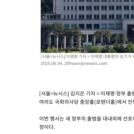
-15105초 전 >
손흥민, 5경기 연속골 실패…LAFC는 승부차기 끝 과달
-7706초 전 >
내일까지 39도 '펄펄'…기상청 "태풍 지나며 폭염 잠시 꺾
-7343초 전 >
트럼프, 한국계 진보 주지사 후보 맹공…"공산주의가 최대
-7321초 전 >
"美간섭에 합의 지연"…트럼프, '이란 호르무즈 통제권' 
-3841초 전 >
[속보]산업장관 "李정부, 원전 반대 안해…안정 전력 위해
-2538초 전 >
[속보]경찰, '홍명보 선임 논란' 대한축구협회·축구회관 
[서울=뉴시스] 이영환 기자 = 이재명 대통령의 임기가
2025.06.04.
20hwan@newsis.com
[서울=뉴시스] 김지은 기자 = 이재명 정부 출
여의도 국회의사당 중앙홀(로텐더홀)에서 진
이번 행사는 새 정부의 출범을 대내외에 선포
정이다.