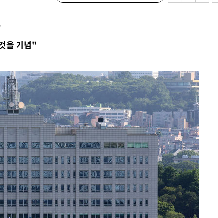
 불가피"
등 압수수색
"
태세 강
것을 기념"
어"
·당황'
'
 혐의
감
 포착