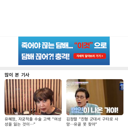
많이 본 기사
유혜정, 자궁적출 수술 고백 "여성
김정렬 "친형 군대서 구타로 사
성을 잃는 것이…"
망…유골 못 찾아"