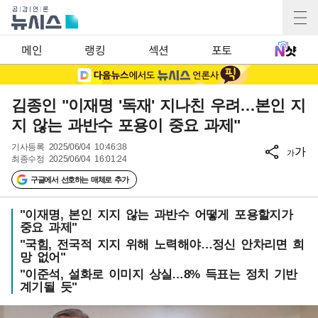
메인
랭킹
섹션
포토
김종인 "이재명 '독재' 지나친 우려…본인 지
지 않는 과반수 포용이 중요 과제"
기사등록
2025/06/04 10:46:38
가
가
최종수정
2025/06/04 16:01:24
구글에서 선호하는 매체로 추가
"이재명, 본인 지지 않는 과반수 어떻게 포용할지가
중요 과제"
"국힘, 전국적 지지 위해 노력해야…정신 안차리면 희
망 없어"
"이준석, 설화로 이미지 상실…8% 득표는 정치 기반
계기될 듯"