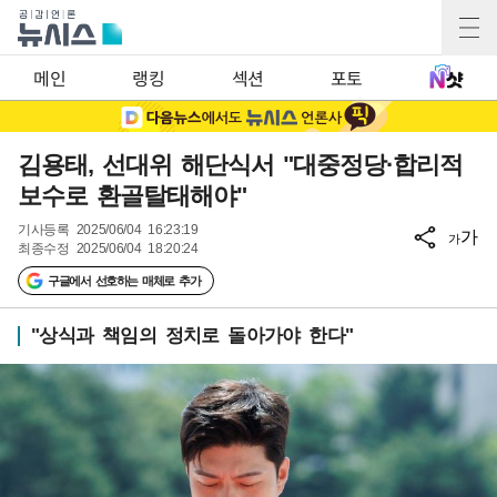
메인
랭킹
섹션
포토
김용태, 선대위 해단식서 "대중정당·합리적
보수로 환골탈태해야"
기사등록
2025/06/04 16:23:19
가
가
최종수정
2025/06/04 18:20:24
구글에서 선호하는 매체로 추가
"상식과 책임의 정치로 돌아가야 한다"