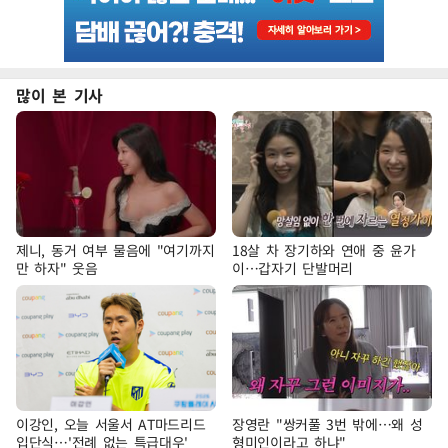
많이 본 기사
제니, 동거 여부 물음에 "여기까지
18살 차 장기하와 연애 중 윤가
만 하자" 웃음
이…갑자기 단발머리
이강인, 오늘 서울서 AT마드리드
장영란 "쌍커풀 3번 밖에…왜 성
입단식…'전례 없는 특급대우'
형미인이라고 하냐"