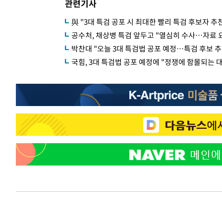
관련기사
與 "3대 특검 공포 시 최대한 빨리 특검 후보자 
공수처, 채상병 특검 앞두고 "열심히 수사…자료 
박찬대 "오늘 3대 특검법 공포 예정…특검 후보 추
국힘, 3대 특검법 공포 예정에 "정쟁에 함몰되는