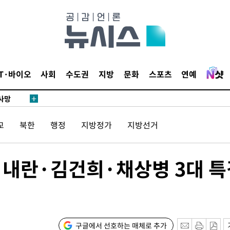
협회
 교수…이
 절차 개시
액
IT·바이오
사회
수도권
지방
문화
스포츠
연예
 사망
교
북한
행정
지방정가
지방선거
 CDC
 압수수색
위 등 9곳
 내란·김건희·채상병 3대 특
출발
개장
구글에서 선호하는 매체로 추가
3명은 중태