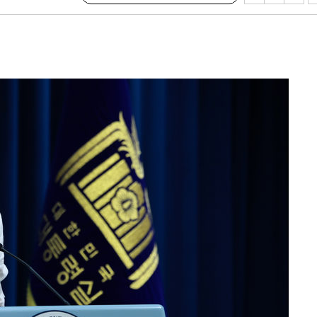
에서 두차
부장 기소
"
협회
 교수…이
 절차 개시
액
 사망
 CDC
 압수수색
위 등 9곳