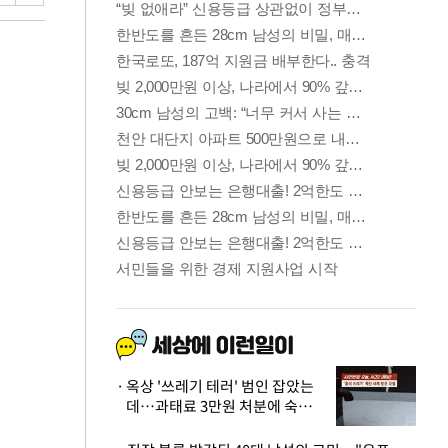
옥상 '쓰레기 테러' 범인 잡았는
데…과태료 3만원 처분에 숙박업
주 허탈