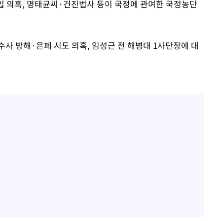
개입 의혹, 명태균씨·건진법사 등이 국정에 관여한 국정농단
사 방해·은폐 시도 의혹, 임성근 전 해병대 1사단장에 대