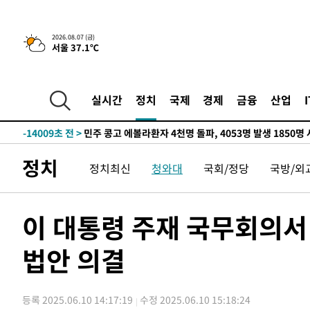
-29678초 전 >
11시간 압수수색에 성접대 파문까지…'쑥대밭' 된 축구
-28700초 전 >
[속보]규제합리화위원회 부위원장에 김태유 서울대 공대
2026.08.07 (금)
서울 37.1℃
병태 후임
-25058초 전 >
[속보]국힘 윤리위, '돌려차기 발언' 진종오·서범수 징계
-20383초 전 >
[속보] 7월 중국 수출 23.9%↑ 수입 27.5%↑…무역총
25.3%↑
-17543초 전 >
[속보]'채상병 순직 책임' 임성근, 항소심도 징역 3년
실시간
정치
국제
경제
금융
산업
-17409초 전 >
[속보]종합특검, '관저이전 봐주기 감사' 유병호 구속기소
-14009초 전 >
민주 콩고 에볼라환자 4천명 돌파, 4053명 발생 1850명
-13259초 전 >
[속보]'300억원대 사기 혐의' 차가원 대표 구속 송치
정치
정치최신
청와대
국회/정당
국방/외
-12453초 전 >
"미 전국적 살모네라 식중독 원인은 멕시코산 할라피뇨"--
-10966초 전 >
[속보]경찰·노동부, HL만도 평택사업장 끼임 사망 관련
-10847초 전 >
[속보]합수본, '투표율 허위 입력' 중앙·서울·경기도 선관
이 대통령 주재 국무회의서
압수수색
-10602초 전 >
[속보]원·달러 환율, 오전 9시 1423.8원
법안 의결
-10398초 전 >
[속보]삼성전자·SK하이닉스 동반 강보합…1%대 상승 
-10384초 전 >
[속보]코스닥, 5.95포인트(0.74%) 상승한 807.62개장
-10352초 전 >
[속보]코스피, 6300선 재탈환…1.09% 오른 6365.07 
등록 2025.06.10 14:17:19
수정 2025.06.10 15:18:24
-7517초 전 >
시리아 다마스쿠스 교외에서 미니버스 폭발.. 14명 부상, 