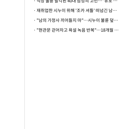
· 직장 불륜 발각된 40대 남성의 고민…"유포 동료 명예훼손·협박죄 고소 가능할까"
· 재취업한 시누이 위해 '조카 셔틀' 떠넘긴 남편…아내 "난 못한다"
· "남의 가정사 끼어들지 마"…시누이 불륜 덮으려는 남편에 억울한 아내
· "현관문 걷어차고 욕설 녹음 반복"…18개월 아기 키우는 집 뒤흔든 '앞집의 비극'