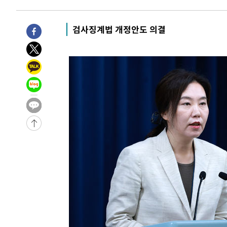
-6815초 전 >
입추에도 극한더위…서울 낮 39도 '폭염중대경보'
-1779초 전 >
이란, 호르무즈서 "적국 목표물들"과 대치로 남부 케슘섬
검사징계법 개정안도 의결
례 큰 폭발음
-30854초 전 >
[속보]종합특검, '계엄 수용공간 확보' 신용해 前교정본
-29727초 전 >
외신들도 주목한 韓축구 파문…"국민적 공분에 수사 재개
-29698초 전 >
11시간 압수수색에 성접대 파문까지…'쑥대밭' 된 축구
-28720초 전 >
[속보]규제합리화위원회 부위원장에 김태유 서울대 공대
병태 후임
-25078초 전 >
[속보]국힘 윤리위, '돌려차기 발언' 진종오·서범수 징계
-20403초 전 >
[속보] 7월 중국 수출 23.9%↑ 수입 27.5%↑…무역총
25.3%↑
-17563초 전 >
[속보]'채상병 순직 책임' 임성근, 항소심도 징역 3년
-17429초 전 >
[속보]종합특검, '관저이전 봐주기 감사' 유병호 구속기소
-14029초 전 >
민주 콩고 에볼라환자 4천명 돌파, 4053명 발생 1850명
-13279초 전 >
[속보]'300억원대 사기 혐의' 차가원 대표 구속 송치
-12473초 전 >
"미 전국적 살모네라 식중독 원인은 멕시코산 할라피뇨"--
-10986초 전 >
[속보]경찰·노동부, HL만도 평택사업장 끼임 사망 관련
-10867초 전 >
[속보]합수본, '투표율 허위 입력' 중앙·서울·경기도 선관
압수수색
-10622초 전 >
[속보]원·달러 환율, 오전 9시 1423.8원