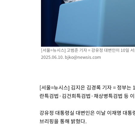
-10418초 전 >
[속보]삼성전자·SK하이닉스 동반 강보합…1%대 상승 
-10404초 전 >
[속보]코스닥, 5.95포인트(0.74%) 상승한 807.62개장
-10372초 전 >
[속보]코스피, 6300선 재탈환…1.09% 오른 6365.07 
-7537초 전 >
시리아 다마스쿠스 교외에서 미니버스 폭발.. 14명 부상, 
-6835초 전 >
입추에도 극한더위…서울 낮 39도 '폭염중대경보'
-1799초 전 >
이란, 호르무즈서 "적국 목표물들"과 대치로 남부 케슘섬
[서울=뉴시스] 고범준 기자 = 강유정 대변인이 10일
례 큰 폭발음
2025.06.10.
bjko@newsis.com
[서울=뉴시스] 김지은 김경록 기자 = 정부는
란특검법·김건희특검법·채상병특검법 등 이른
강유정 대통령실 대변인은 이날 이재명 대통
브리핑을 통해 밝혔다.