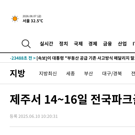
2026.08.07 (금)
서울 32.5℃
-966초 전 >
[속보]규제합리화위원회 부위원장에 김태유 서울대 공대 
태 후임
-31038초 전 >
이강인, 폭염 속 AT마드리드 첫 훈련…80명 식사 대접까
-28177초 전 >
미 사업체 일자리, 7월에 2.3만개 순감하고 그 전 2개월 1
실시간
정치
국제
경제
금융
산업
하향수정 (2보)
-27625초 전 >
[속보] 미 사업체, 일자리 7월에 2.3만 개 줄어…실업률은
↓
-23488초 전 >
[속보]이 대통령 "부동산 공급 기존 사고방식 매달리지 
실천"
-22573초 전 >
이란, "오만과 '중앙 단일 루트' 합의…북쪽 인바운드·남
지방
지방최신
세종
부산
대구/경북
운드는 임시"
-14141초 전 >
"낮 기온 소폭 하락"…수도권 폭염중대경보, 폭염경보로
-14105초 전 >
[속보]이 대통령, '호우피해' 안동·의성 관할 4개 면 특
선포
-14068초 전 >
[단독]중수청 지원 검사들, 정원 초과 시 낮은 계급 임용
제주서 14~16일 전국파
갈 수도
-12039초 전 >
낮 최고 37도 찜통더위…곳곳 소나기·강원 많은 비[내일
-10345초 전 >
SK하이닉스, 용인·청주 팹에 54조 투자…"AI 메모리 수
응"
등록 2025.06.10 10:20:31
-7201초 전 >
여자배구 이재영·이다영 자매, 아제르바이잔 투란VC 입단
-6454초 전 >
외국인 심판 성 접대 7경기 들여다보니…한국 축구 '5승 2
-6188초 전 >
[속보]코스닥, 2.86포인트(0.36%) 내린 798.81마감