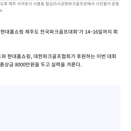
11일 오후 제주 서귀포시 서홍동 칠십리시공원파크골프장에서 시민들이 운동
요 선제 대
m
무'
25 현대홈쇼핑 제주도 전국파크골프대회'가 14~16일까지 회
마쳐
와 현대홈쇼핑, 대한파크골프협회가 후원하는 이번 대회
총상금 8000만원을 두고 실력을 겨룬다.
장 기소
회
교수…이병