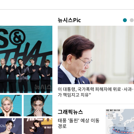
뉴시스Pic
개구리밥
이 대통령, 국가폭력 피해자에 위로·사과
가 책임지고 치유"
그래픽뉴스
태풍 '돌핀' 예상 이동
경로