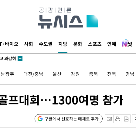
교수…이병
지(종합)
0.3만개
IT·바이오
사회
수도권
지방
문화
스포츠
연예
 4.1%로
말고 과감히
쪽 아웃바
전남광주
대전/충남
울산
강원
충북
전북
경남
 하향
별재난지역
…희망지 못
크골프대회…1300여명 참가
날씨]
요 선제 대
구글에서 선호하는 매체로 추가
무'