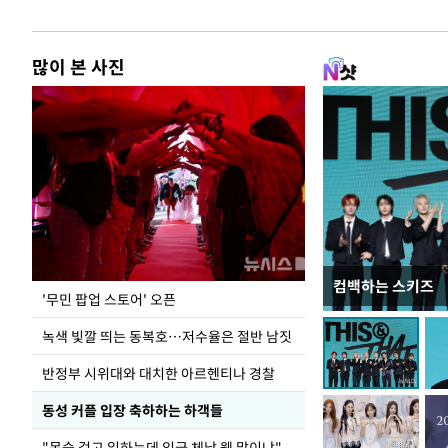
많이 본 사진
컴백하는 스키즈
지석천 뒤덮은 
'무민 팝업 스토어' 오픈
녹색 빛깔 띄는 동복호…저수율은 절반 남짓
반정부 시위대와 대치한 아르헨티나 경찰
동성 커플 입장 축하하는 하객들
"목숨 걸고 일하는데 임금 체납 웬 말이냐"