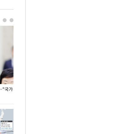
…"국가
홈플러스, 67개 점포 가오픈… 13일 정식 개장
오세훈 서울시장,
환경 점검