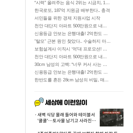
새벽 식당 몰래 들어와 테이블서
'쿨쿨'…토사물 남기고 사라진 남
성