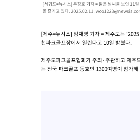
[서귀포=뉴시스] 우장호 기자 = 맑은 날씨를 보인 
-10345초 전 >
SK하이닉스, 용인·청주 팹에 54조 투자…"AI 메모리 수
을 즐기고 있다. 2025.02.11.
woo1223@newsis.co
응"
-7201초 전 >
여자배구 이재영·이다영 자매, 아제르바이잔 투란VC 입단
-6454초 전 >
외국인 심판 성 접대 7경기 들여다보니…한국 축구 '5승 2
[제주=뉴시스] 임재영 기자 = 제주도는 '20
-6188초 전 >
[속보]코스닥, 2.86포인트(0.36%) 내린 798.81마감
천파크골프장에서 열린다고 10일 밝혔다.
-6141초 전 >
[속보]코스피, 6200선 약보합…0.60% 내린 6258.77에 
-6121초 전 >
[속보]원·달러 환율, 7.7원 내린 1416.1원 마감
제주도파크골프협회가 주최·주관하고 제주도
-6010초 전 >
[속보] 노원서 40.1도 관측…서울, 2018년 이후 첫 40도
는 전국 파크골프 동호인 1300여명이 참가해 
-3100초 전 >
[속보]종합특검, '계엄 수용공간 확보' 신용해 前교정본부
-1973초 전 >
외신들도 주목한 韓축구 파문…"국민적 공분에 수사 재개"
-1944초 전 >
11시간 압수수색에 성접대 파문까지…'쑥대밭' 된 축구협
-966초 전 >
[속보]규제합리화위원회 부위원장에 김태유 서울대 공대 
태 후임