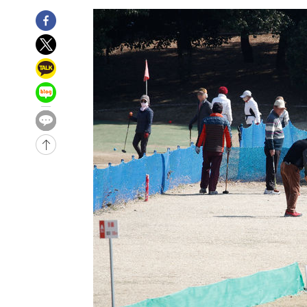
-6141초 전 >
[속보]코스피, 6200선 약보합…0.60% 내린 6258.77에 
-6121초 전 >
[속보]원·달러 환율, 7.7원 내린 1416.1원 마감
-6010초 전 >
[속보] 노원서 40.1도 관측…서울, 2018년 이후 첫 40도
-3100초 전 >
[속보]종합특검, '계엄 수용공간 확보' 신용해 前교정본부
-1973초 전 >
외신들도 주목한 韓축구 파문…"국민적 공분에 수사 재개"
-1944초 전 >
11시간 압수수색에 성접대 파문까지…'쑥대밭' 된 축구협
-966초 전 >
[속보]규제합리화위원회 부위원장에 김태유 서울대 공대 
태 후임
-31038초 전 >
이강인, 폭염 속 AT마드리드 첫 훈련…80명 식사 대접까
-28177초 전 >
미 사업체 일자리, 7월에 2.3만개 순감하고 그 전 2개월 1
하향수정 (2보)
-27625초 전 >
[속보] 미 사업체, 일자리 7월에 2.3만 개 줄어…실업률은
↓
-23488초 전 >
[속보]이 대통령 "부동산 공급 기존 사고방식 매달리지 
실천"
-22573초 전 >
이란, "오만과 '중앙 단일 루트' 합의…북쪽 인바운드·남
운드는 임시"
-14141초 전 >
"낮 기온 소폭 하락"…수도권 폭염중대경보, 폭염경보로
-14105초 전 >
[속보]이 대통령, '호우피해' 안동·의성 관할 4개 면 특
선포
-14068초 전 >
[단독]중수청 지원 검사들, 정원 초과 시 낮은 계급 임용
갈 수도
-12039초 전 >
낮 최고 37도 찜통더위…곳곳 소나기·강원 많은 비[내일