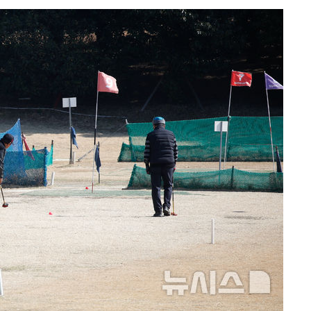
마쳐
장 기소
회
교수…이병
지(종합)
0.3만개
 4.1%로
말고 과감히
쪽 아웃바
 하향
별재난지역
…희망지 못
날씨]