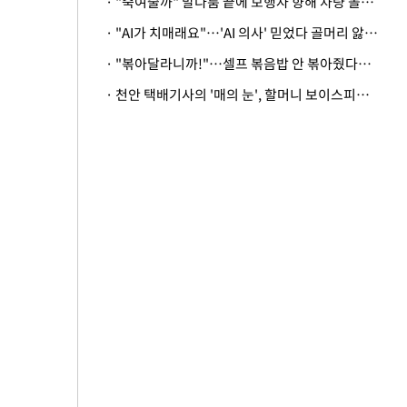
· "죽여줄까" 말다툼 끝에 보행자 향해 차량 돌진…50대 여성 중상
· "AI가 치매래요"…'AI 의사' 믿었다 골머리 앓는 美 의료계 '경고'
· "볶아달라니까!"…셀프 볶음밥 안 볶아줬다고 사장 폭행한 손님
· 천안 택배기사의 '매의 눈', 할머니 보이스피싱 피해 막아