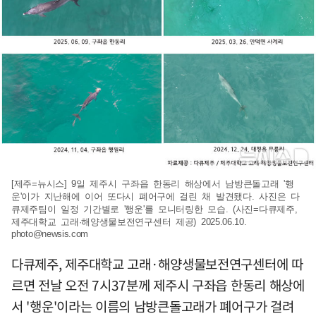
[제주=뉴시스] 9일 제주시 구좌읍 한동리 해상에서 남방큰돌고래 '행
운'이가 지난해에 이어 또다시 폐어구에 걸린 채 발견됐다. 사진은 다
큐제주팀이 일정 기간별로 '행운'를 모니터링한 모습. (사진=다큐제주,
제주대학교 고래·해양생물보전연구센터 제공) 2025.06.10.
photo@newsis.com
다큐제주, 제주대학교 고래·해양생물보전연구센터에 따
르면 전날 오전 7시37분께 제주시 구좌읍 한동리 해상에
서 '행운'이라는 이름의 남방큰돌고래가 폐어구가 걸려