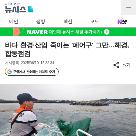
메인
랭킹
섹션
포토
바다 환경·산업 죽이는 '폐어구' 그만…해경,
합동점검
기사등록
2025/06/10 15:38:34
가
가
구글에서 선호하는 매체로 추가