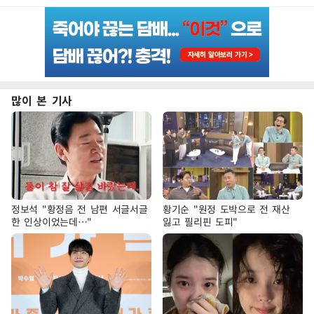
많이 본 기사
정보석 "황정음 전 남편 서글서글
황기순 "원정 도박으로 전 재산
한 인상이었는데…"
잃고 필리핀 도피"