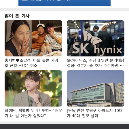
많이 본 기사
홍서범♥조갑경, 아들 불륜 사과
SK하이닉스, 주당 375원 분기배당
후 근황…밝은 미소
결정…3분기 중 추가 주주환원 발
표
최성원, 백혈병 두 번 투병…"배우
[단독]인천 부평구 아파트서 10대
가 내 길 아닌가 싶었다"
가 40대 친모 살해