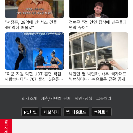
"서장훈, 28억에 산 서초 건물
전현무 "전 연인 집착에 친구들과
450억에 매물로"
연락 끊어"
"여군 지원 막힌 UDT 훈련 직접
박찬민 딸 박민하, 배우·국가대표
해봤습니다"…707 출신 女유튜버
병행하더니…여유로운 근황 공개
'완벽 소화'
회사소개
제휴/컨텐츠 판매
약관·정책
고충처리
PC화면
제보하기
앱 다운로드
맨위로↑
광
COPYRIGHTⓒ
NEWSIS
ALL RIGHTS RESERVED.
고
삭
제