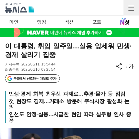
메인
랭킹
섹션
포토
이 대통령, 취임 일주일…실용 앞세워 민생·
경제 살리기 집중
기사등록
2025/06/11 15:54:44
가
가
최종수정
2025/06/16 09:25:54
구글에서 선호하는 매체로 추가
민생·경제 회복 최우선 과제로…추경·물가 등 점검
첫 현장도 경제…거래소 방문해 주식시장 활성화 논
의
인선도 안정·실용…시급한 현안 따라 실무형 인사 중
용