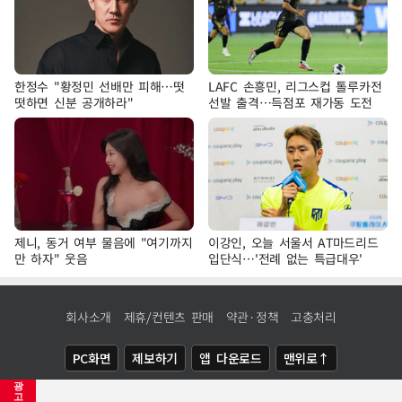
한정수 "황정민 선배만 피해…떳
LAFC 손흥민, 리그스컵 톨루카전
떳하면 신분 공개하라"
선발 출격…득점포 재가동 도전
제니, 동거 여부 물음에 "여기까지
이강인, 오늘 서울서 AT마드리드
만 하자" 웃음
입단식…'전례 없는 특급대우'
회사소개
제휴/컨텐츠 판매
약관·정책
고충처리
PC화면
제보하기
앱 다운로드
맨위로↑
광
COPYRIGHTⓒ
NEWSIS
ALL RIGHTS RESERVED.
고