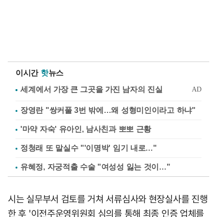
이시간
핫
뉴스
장영란 "쌍커풀 3번 밖에…왜 성형미인이라고 하냐"
'마약 자숙' 유아인, 남사친과 뽀뽀 근황
정청래 또 말실수 "'이명박' 임기 내로…"
유혜정, 자궁적출 수술 "여성성 잃는 것이…"
시는 실무부서 검토를 거쳐 서류심사와 현장실사를 진행
한 후 '이전주운영위원회 심의를 통해 최종 인증 업체를