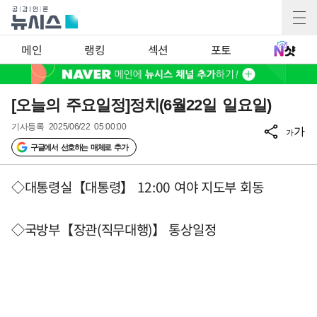
메인
랭킹
섹션
포토
[오늘의 주요일정]정치(6월22일 일요일)
기사등록
2025/06/22 05:00:00
가
가
구글에서 선호하는 매체로 추가
◇대통령실【대통령】 12:00 여야 지도부 회동
◇국방부【장관(직무대행)】 통상일정