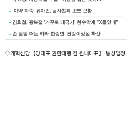
'마약 자숙' 유아인, 남사친과 뽀뽀 근황
김희철, 광복절 '거꾸로 태극기' 현수막에 "X돌았네"
손 덜덜 떠는 카라 한승연, 건강이상설 확산
◇개혁신당【당대표 권한대행 겸 원내대표】 통상일정