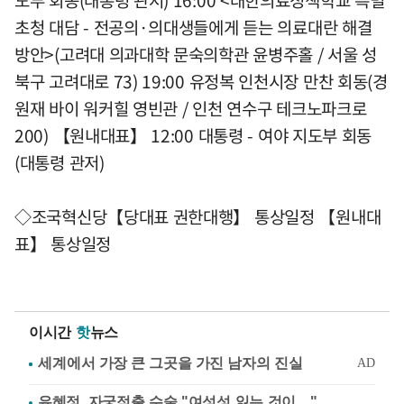
도부 회동(대통령 관저) 16:00 <대한의료정책학교 특별
초청 대담 - 전공의·의대생들에게 듣는 의료대란 해결
방안>(고려대 의과대학 문숙의학관 윤병주홀 / 서울 성
북구 고려대로 73) 19:00 유정복 인천시장 만찬 회동(경
원재 바이 워커힐 영빈관 / 인천 연수구 테크노파크로
200) 【원내대표】 12:00 대통령 - 여야 지도부 회동
(대통령 관저)
◇조국혁신당【당대표 권한대행】 통상일정 【원내대
표】 통상일정
이시간
핫
뉴스
유혜정, 자궁적출 수술 "여성성 잃는 것이…"