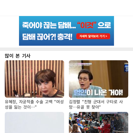
많이 본 기사
유혜정, 자궁적출 수술 고백 "여성
김정렬 "친형 군대서 구타로 사
성을 잃는 것이…"
망…유골 못 찾아"