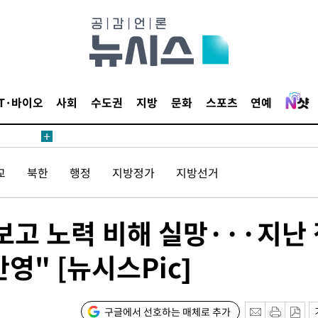
4.1%로
고 과감히
쪽 아웃바운
향
난지역 선포
IT·바이오
사회
수도권
지방
문화
스포츠
연예
지 못 갈
]
선제 대응"
교
북한
행정
지방정가
지방선거
보고 노력 비해 실망···지난
쳐
영" [뉴시스Pic]
기소
구글에서 선호하는 매체로 추가