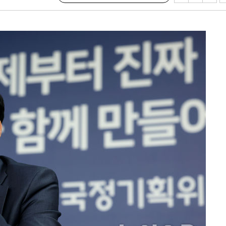
수…이병태
지(종합)
.3만개 하
4.1%로
고 과감히
쪽 아웃바운
향
난지역 선포
지 못 갈
]
선제 대응"
쳐