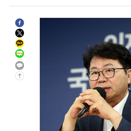
4시간 전 >
11시간 압수수색에 성접대 파문까지…'쑥대밭' 된 축구협회
5시간 전 >
[속보]규제합리화위원회 부위원장에 김태유 서울대 공대 교
후임
-11741초 전 >
이강인, 폭염 속 AT마드리드 첫 훈련…80명 식사 대접까
-8880초 전 >
미 사업체 일자리, 7월에 2.3만개 순감하고 그 전 2개월 10
향수정 (2보)
-8328초 전 >
[속보] 미 사업체, 일자리 7월에 2.3만 개 줄어…실업률은 
↓
-4191초 전 >
[속보]이 대통령 "부동산 공급 기존 사고방식 매달리지 말
실천"
-3276초 전 >
이란, "오만과 '중앙 단일 루트' 합의…북쪽 인바운드·남
드는 임시"
1시간 전 >
"낮 기온 소폭 하락"…수도권 폭염중대경보, 폭염경보로 하
1시간 전 >
[속보]이 대통령, '호우피해' 안동·의성 관할 4개 면 특별재
1시간 전 >
[단독]중수청 지원 검사들, 정원 초과 시 낮은 계급 임용…희망
수도
2시간 전 >
낮 최고 37도 찜통더위…곳곳 소나기·강원 많은 비[내일날씨
2시간 전 >
SK하이닉스, 용인·청주 팹에 54조 투자…"AI 메모리 수요 
3시간 전 >
여자배구 이재영·이다영 자매, 아제르바이잔 투란VC 입단
3시간 전 >
외국인 심판 성 접대 7경기 들여다보니…한국 축구 '5승 2무'
3시간 전 >
[속보]코스닥, 2.86포인트(0.36%) 내린 798.81마감
3시간 전 >
[속보]코스피, 6200선 약보합…0.60% 내린 6258.77에 마