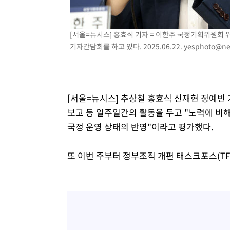
3시간 전 >
[속보]원·달러 환율, 7.7원 내린 1416.1원 마감
3시간 전 >
[속보] 노원서 40.1도 관측…서울, 2018년 이후 첫 40도
[서울=뉴시스] 홍효식 기자 = 이한주 국정기획위원회
4시간 전 >
[속보]종합특검, '계엄 수용공간 확보' 신용해 前교정본부장 
기자간담회를 하고 있다. 2025.06.22.
yesphoto@ne
4시간 전 >
외신들도 주목한 韓축구 파문…"국민적 공분에 수사 재개"
4시간 전 >
11시간 압수수색에 성접대 파문까지…'쑥대밭' 된 축구협회
5시간 전 >
[속보]규제합리화위원회 부위원장에 김태유 서울대 공대 교
후임
[서울=뉴시스] 추상철 홍효식 신재현 정예빈 
보고 등 일주일간의 활동을 두고 "노력에 비해
국정 운영 상태의 반영"이라고 평가했다.
또 이번 주부터 정부조직 개편 태스크포스(TF