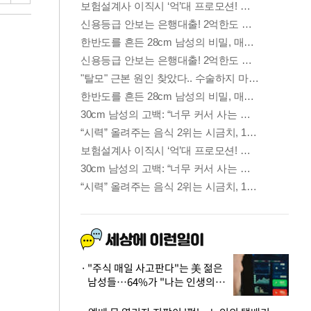
"주식 매일 사고판다"는 美 젊은
남성들…64%가 "나는 인생의
패배자“