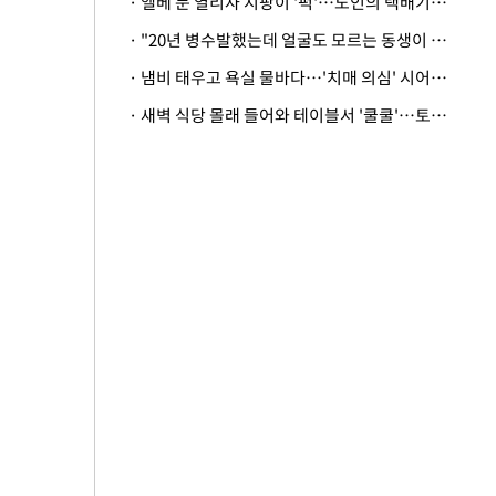
· 엘베 문 열리자 지팡이 '퍽'…노인의 택배기사 폭행 이유
· "20년 병수발했는데 얼굴도 모르는 동생이 유산 절반을"…배다른 형제 상속권 있을까
· 냄비 태우고 욕실 물바다…'치매 의심' 시어머니 검사 권유했다가 '날벼락'
· 새벽 식당 몰래 들어와 테이블서 '쿨쿨'…토사물 남기고 사라진 남성