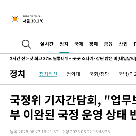
향수정 (2보)
-8308초 전 >
[속보] 미 사업체, 일자리 7월에 2.3만 개 줄어…실업률은 
↓
-4171초 전 >
[속보]이 대통령 "부동산 공급 기존 사고방식 매달리지 말
2026.08.08 (토)
서울 30.2℃
실천"
-3256초 전 >
이란, "오만과 '중앙 단일 루트' 합의…북쪽 인바운드·남
드는 임시"
1시간 전 >
"낮 기온 소폭 하락"…수도권 폭염중대경보, 폭염경보로 하
1시간 전 >
[속보]이 대통령, '호우피해' 안동·의성 관할 4개 면 특별재
실시간
정치
국제
경제
금융
산업
1시간 전 >
[단독]중수청 지원 검사들, 정원 초과 시 낮은 계급 임용…희망
수도
2시간 전 >
낮 최고 37도 찜통더위…곳곳 소나기·강원 많은 비[내일날씨
2시간 전 >
SK하이닉스, 용인·청주 팹에 54조 투자…"AI 메모리 수요 
정치
정치최신
청와대
국회/정당
국방/외
3시간 전 >
여자배구 이재영·이다영 자매, 아제르바이잔 투란VC 입단
3시간 전 >
외국인 심판 성 접대 7경기 들여다보니…한국 축구 '5승 2무'
3시간 전 >
[속보]코스닥, 2.86포인트(0.36%) 내린 798.81마감
국정위 기자간담회, "업무
3시간 전 >
[속보]코스피, 6200선 약보합…0.60% 내린 6258.77에 마
부 이완된 국정 운영 상태 반
3시간 전 >
[속보]원·달러 환율, 7.7원 내린 1416.1원 마감
3시간 전 >
[속보] 노원서 40.1도 관측…서울, 2018년 이후 첫 40도
4시간 전 >
[속보]종합특검, '계엄 수용공간 확보' 신용해 前교정본부장 
등록 2025.06.22 16:41:37
수정 2025.06.22 16:48:25
4시간 전 >
외신들도 주목한 韓축구 파문…"국민적 공분에 수사 재개"