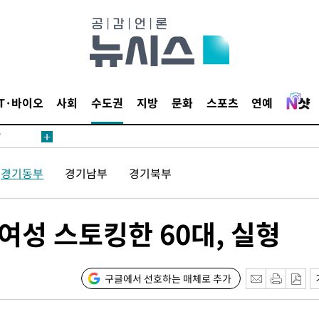
어"
IT·바이오
사회
수도권
지방
문화
스포츠
연예
·당황'
'
 혐의
경기동부
경기남부
경기북부
감
여성 스토킹한 60대, 실형
 포착
라하라 격파
인다"
구글에서 선호하는 매체로 추가
 위협"
수용할까