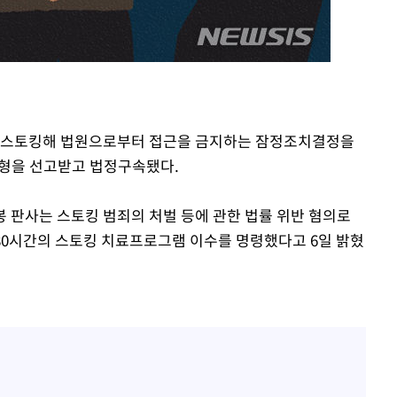
라하라 격파
인다"
 위협"
수용할까
불가피"
성을 스토킹해 법원으로부터 접근을 금지하는 잠정조치결정을
압수수색
실형을 선고받고 법정구속됐다.
판사는 스토킹 범죄의 처벌 등에 관한 법률 위반 혐의로
 80시간의 스토킹 치료프로그램 이수를 명령했다고 6일 밝혔