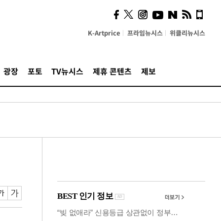
의견, 국토부·LH에 충실히
전달할 것"
K-Artprice
프라임뉴시스
위클리뉴시스
광장
포토
TV뉴시스
제휴 콘텐츠
제보