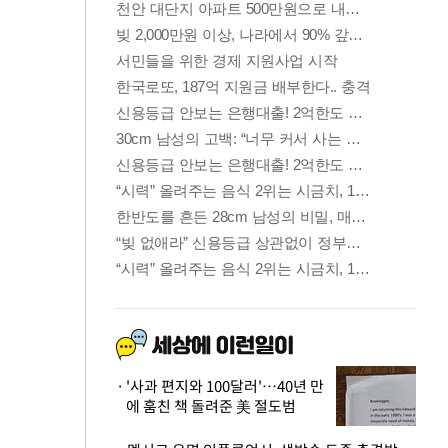
'사과 편지와 100달러'…40년 만
에 훔친 책 돌려준 美 절도범