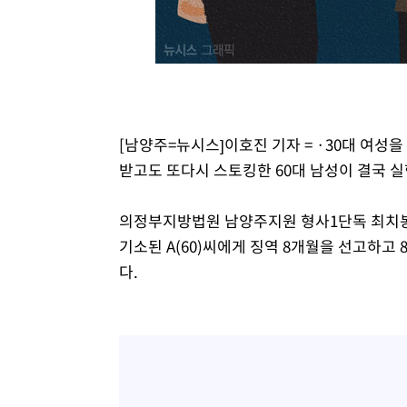
-11482초 전 >
손흥민, 5경기 연속골 실패…LAFC는 승부차기 끝 과달
-4083초 전 >
내일까지 39도 '펄펄'…기상청 "태풍 지나며 폭염 잠시 꺾
-3720초 전 >
트럼프, 한국계 진보 주지사 후보 맹공…"공산주의가 최대
-3698초 전 >
"美간섭에 합의 지연"…트럼프, '이란 호르무즈 통제권' 
-218초 전 >
[속보]산업장관 "李정부, 원전 반대 안해…안정 전력 위해 
[남양주=뉴시스]이호진 기자 = ·30대 여
18분 전 >
[속보]경찰, '홍명보 선임 논란' 대한축구협회·축구회관 등 
받고도 또다시 스토킹한 60대 남성이 결국 
의정부지방법원 남양주지원 형사1단독 최치봉 
기소된 A(60)씨에게 징역 8개월을 선고하고
다.