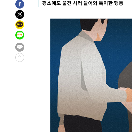
평소에도 물건 사러 들어와 특이한 행동
-198초 전 >
[속보]산업장관 "李정부, 원전 반대 안해…안정 전력 위해 
18분 전 >
[속보]경찰, '홍명보 선임 논란' 대한축구협회·축구회관 등 
-25118초 전 >
[속보]합참 "北 발사체는 단거리탄도미사일…감시·경계
화"
-24866초 전 >
日방위성, 北이 동해로 쏜 발사체는 탄도미사일 가능성
-23296초 전 >
[속보] SKT, 에이닷 서비스 장애 발생…"원인 파악 중"
-22702초 전 >
[속보]합참 "북, 동해상으로 미상 발사체 발사"
-22098초 전 >
'낮 최고 39도' 불볕더위…한밤 열대야도 계속[내일날씨]
-22057초 전 >
[속보]7~9일 프로야구 3연전도 폭염 취소…11일 재개
-21719초 전 >
"韓 외환시장 개입 관측 배경엔 美의 대한국 무역적자 있
-21546초 전 >
'월드컵 탈락 후폭풍' 축구협회…초유의 압수수색에 '충격
-21386초 전 >
서울 낮 37.9도, 올여름 최고치 경신…영등포 순간 '40도
-20948초 전 >
[속보]종합특검, 대검 추가 압수수색…내란 중요임무종사
-17043초 전 >
[속보]코스닥, 800p 회복…0.26% 오른 801.67 마감
-16973초 전 >
[속보]코스피, 301.88포인트(4.58%) 내린 6296.38 마
-16838초 전 >
[속보]원·달러 환율, 0.7원 내린 1423.8원 마감
-14437초 전 >
"여기 떨어졌다"…다누리, 스페이스X 로켓 달 충돌 흔적