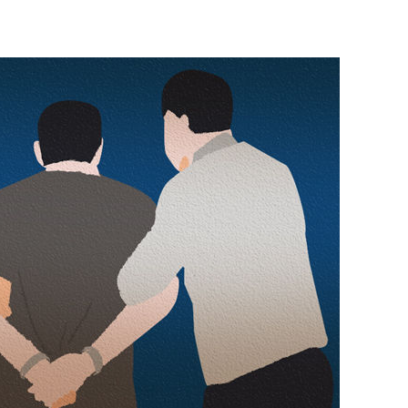
불가피"
압수수색
태세 강
어"
·당황'
'
 혐의
감
 포착