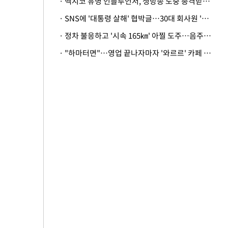
· 멕시코 유명 인플루언서, 생방송 도중 총격받아 사망
· SNS에 '대통령 살해' 협박글…30대 회사원 '불구속 송치'
· 정차 불응하고 '시속 165㎞' 아찔 도주…음주운전자 체포
· "하마터면"…영업 끝나자마자 '와르르' 카페 테라스 덮친 대리석 외벽