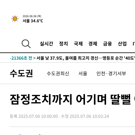
-23276초 전 >
[속보] SKT, 에이닷 서비스 장애 발생…"원인 파악 중"
-22682초 전 >
[속보]합참 "북, 동해상으로 미상 발사체 발사"
2026.08.06 (목)
서울 34.6℃
-22078초 전 >
'낮 최고 39도' 불볕더위…한밤 열대야도 계속[내일날씨]
-22037초 전 >
[속보]7~9일 프로야구 3연전도 폭염 취소…11일 재개
-21699초 전 >
"韓 외환시장 개입 관측 배경엔 美의 대한국 무역적자 있
실시간
정치
국제
경제
금융
산업
-21526초 전 >
'월드컵 탈락 후폭풍' 축구협회…초유의 압수수색에 '충격
-21366초 전 >
서울 낮 37.9도, 올여름 최고치 경신…영등포 순간 '40도
-20928초 전 >
[속보]종합특검, 대검 추가 압수수색…내란 중요임무종사
수도권
수도권최신
서울
인천·경기서부
-17023초 전 >
[속보]코스닥, 800p 회복…0.26% 오른 801.67 마감
-16953초 전 >
[속보]코스피, 301.88포인트(4.58%) 내린 6296.38 마
-16818초 전 >
[속보]원·달러 환율, 0.7원 내린 1423.8원 마감
잠정조치까지 어기며 딸뻘 
-14417초 전 >
"여기 떨어졌다"…다누리, 스페이스X 로켓 달 충돌 흔적
-11462초 전 >
손흥민, 5경기 연속골 실패…LAFC는 승부차기 끝 과달
등록 2025.07.06 10:00:00
수정 2025.07.06 10:02:24
-4063초 전 >
내일까지 39도 '펄펄'…기상청 "태풍 지나며 폭염 잠시 꺾
-3700초 전 >
트럼프, 한국계 진보 주지사 후보 맹공…"공산주의가 최대
-3678초 전 >
"美간섭에 합의 지연"…트럼프, '이란 호르무즈 통제권' 