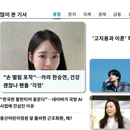
시
만 두 후보 간 누적 득표율 차
많이 본 기사
종합
정치
국제
경제
금융
'고지용과 이혼' 
"손 떨림 포착"…카라 한승연, 건강
괜찮나 팬들 '걱정'
"한국판 팔란티어 꿈꾼다"…네이버가 국방 AI
사업에 진심인 이유
용산어린이정원 앞 즐비한 근조화환, 왜?