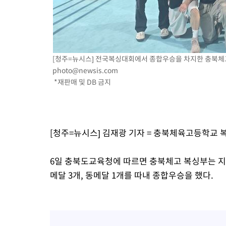
-10202초 전 >
온열질환 사망자 3명 늘어…누적 환자 3000명 돌파
-4147초 전 >
강릉에 시간당 81.4㎜ 물폭탄…도로 잠기고 담벼락 붕괴
-254초 전 >
백운산서 80년근 천종산삼 9뿌리 발견…감정가 1.3억원
33분 전 >
선재도서 해루질 나섰다 실종 60대, 닷새 만에 숨진 채 발견
[청주=뉴시스] 전국복싱대회에서 종합우승을 차지한 충북체고 복싱
1시간 전 >
남자 농구, 나고야 아시안게임서 '홈팀' 일본과 한일전
photo@newsis.com
1시간 전 >
여수 오동도 해상서 모터보트 전복…1명 사망·1명 실종
*재판매 및 DB 금지
2시간 전 >
극한폭염 한풀 꺾이지만…'낮 최고 35도' 무더위, 열대야 계속[다
날씨]
3시간 전 >
축구협회 "압수수색·성접대 논란 사과…쇄신의 기회로 삼겠다"
3시간 전 >
[속보]'압수수색·성접대 논란' 축구협회 "실망과 걱정 안겨드려 죄
[청주=뉴시스] 김재광 기자 = 충북체육고등학교
6시간 전 >
'최고 37도' 폭염 지속…강원동해안 최대 150㎜ 비
8시간 전 >
[속보]뉴욕증시 상승 마감…S&P 0.6% 나스닥 1.3%↑
6일 충북도교육청에 따르면 충북체고 복싱부는 지
메달 3개, 동메달 1개를 따내 종합우승을 했다.