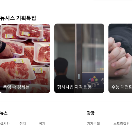
뉴시스 기획특집
폭염 속 경제는
형사사법 지각 변동
수능 대전
뉴스
광장
실시간
정치
국제
기자수첩
스토리칼럼