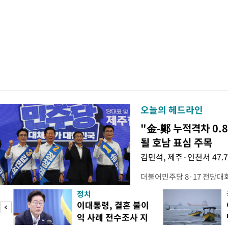
오늘의 헤드라인
"金-鄭 누적격차 0.
될 호남 표심 주목
김민석, 제주·인천서 47.
더불어민주당 8·17 전당대
보가 8일 제주·인천 지역 순
정치
다. 앞서 정청래 후보 우세
이대통령, 결혼 불이
·울산·경남 경선에서 1승 1
익 사례 전수조사 지
제주·인천 경선에서 이기며 '