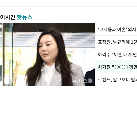
이시간
핫뉴스
'고지용과 이혼' 의사
하리수 "이혼 내가 
르센느, 알고보니 탈