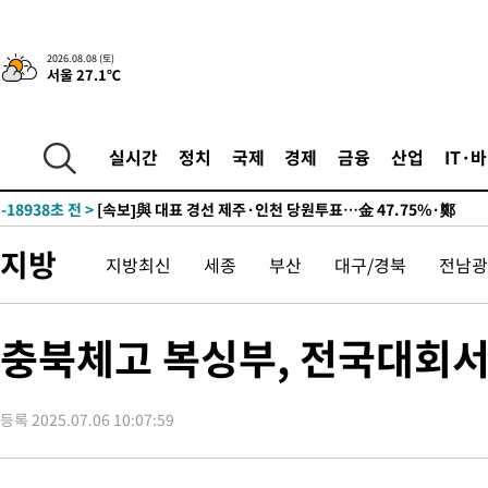
2026.08.08 (토)
서울 27.1℃
8시간 전 >
[속보]뉴욕증시 상승 마감…S&P 0.6% 나스닥 1.3%↑
-28656초 전 >
이란 "호르무즈 재개방 합의 근접…美 배상 선행돼야"
-19703초 전 >
[속보]與최고위원 제주·인천 순회경선…박선원·최민희·서미
실시간
정치
국제
경제
금융
산업
IT·
한민수·김용 순
-19656초 전 >
[속보]김민석, 與 전대 당원투표 누적 득표율 45.42%로 1위…
청래 44.56%
-18938초 전 >
[속보]與 대표 경선 제주·인천 당원투표…金 47.75%·鄭
42.08%·宋 10.17%
-18472초 전 >
이강인 "아틀레티코 이적 기뻐…등번호 7번 의미보단 팀 위해 
지방
것"
지방최신
세종
부산
대구/경북
전남광
-18407초 전 >
[속보]與 당대표 경선, 제주·인천 권리당원 투표 김민석 승리
-12181초 전 >
낮 최고 35도 '무더위'…동해안 시간당 30㎜ '강한 비'[내일날
-11451초 전 >
[속보]이강인 "감독님이 원하는 마음 느꼈고, 많은 트로피 원해
충북체고 복싱부, 전국대회서 
틀레티코 이적"
-11233초 전 >
수도권 40도 육박 '펄펄'…동해안 일부 지역엔 호의주의보
-10202초 전 >
온열질환 사망자 3명 늘어…누적 환자 3000명 돌파
-4147초 전 >
강릉에 시간당 81.4㎜ 물폭탄…도로 잠기고 담벼락 붕괴
등록 2025.07.06 10:07:59
-254초 전 >
백운산서 80년근 천종산삼 9뿌리 발견…감정가 1.3억원
33분 전 >
선재도서 해루질 나섰다 실종 60대, 닷새 만에 숨진 채 발견