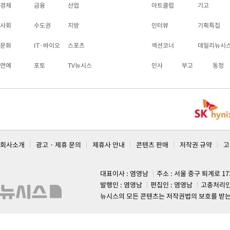
경제
금융
산업
아트클럽
기고
사회
수도권
지방
인터뷰
기획특집
문화
IT·바이오
스포츠
섹션코너
데일리뉴시
연예
포토
TV뉴시스
인사
부고
동정
회사소개
광고 · 제휴 문의
제휴사 안내
콘텐츠 판매
저작권 규약
고
대표이사 : 염영남
주소 : 서울 중구 퇴계로 1
발행인 : 염영남
편집인 : 염영남
고충처리인
뉴시스의 모든 콘텐츠는 저작권법의 보호를 받는 바, 무