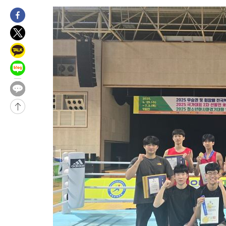
1시간 전 >
남자 농구, 나고야 아시안게임서 '홈팀' 일본과 한일전
1시간 전 >
여수 오동도 해상서 모터보트 전복…1명 사망·1명 실종
2시간 전 >
극한폭염 한풀 꺾이지만…'낮 최고 35도' 무더위, 열대야 계속[다
날씨]
3시간 전 >
축구협회 "압수수색·성접대 논란 사과…쇄신의 기회로 삼겠다"
3시간 전 >
[속보]'압수수색·성접대 논란' 축구협회 "실망과 걱정 안겨드려 죄
6시간 전 >
'최고 37도' 폭염 지속…강원동해안 최대 150㎜ 비
8시간 전 >
[속보]뉴욕증시 상승 마감…S&P 0.6% 나스닥 1.3%↑
-28656초 전 >
이란 "호르무즈 재개방 합의 근접…美 배상 선행돼야"
-19703초 전 >
[속보]與최고위원 제주·인천 순회경선…박선원·최민희·서미
한민수·김용 순
-19656초 전 >
[속보]김민석, 與 전대 당원투표 누적 득표율 45.42%로 1위…
청래 44.56%
-18938초 전 >
[속보]與 대표 경선 제주·인천 당원투표…金 47.75%·鄭
42.08%·宋 10.17%
-18472초 전 >
이강인 "아틀레티코 이적 기뻐…등번호 7번 의미보단 팀 위해 
것"
-18407초 전 >
[속보]與 당대표 경선, 제주·인천 권리당원 투표 김민석 승리
-12181초 전 >
낮 최고 35도 '무더위'…동해안 시간당 30㎜ '강한 비'[내일날
-11451초 전 >
[속보]이강인 "감독님이 원하는 마음 느꼈고, 많은 트로피 원해
틀레티코 이적"
-11233초 전 >
수도권 40도 육박 '펄펄'…동해안 일부 지역엔 호의주의보