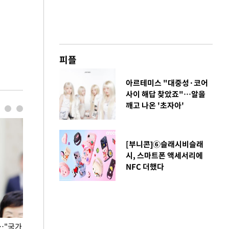
피플
아르테미스 "대중성·코어
사이 해답 찾았죠"…알을
깨고 나온 '초자아'
[부니콘]⑥슬래시비슬래
시, 스마트폰 액세서리에
NFC 더했다
…"국가
홈플러스, 67개 점포 가오픈… 13일 정식 개장
오세훈 서울시장,