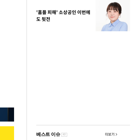
'홈플 피해' 소상공인 이번에
도 뒷전