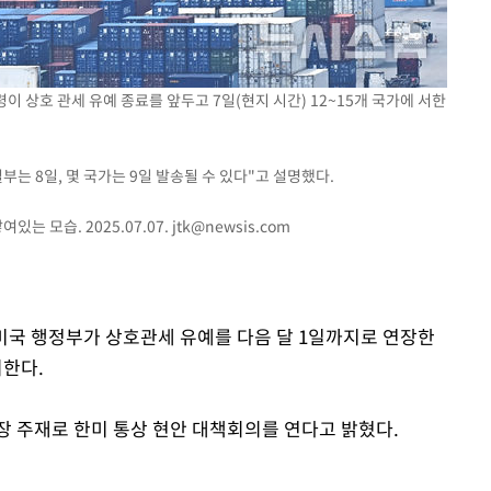
"서장훈, 28억에 산 서초 
1
450억에 매물로"
"여군 지원 막힌 UDT 훈
2
부장 기소
다"…707 출신 女유튜버 
이 상호 관세 유예 종료를 앞두고 7일(현지 시간) 12~15개 국가에 서한
"
전현무 "전 연인 집착에 
3
협회
부는 8일, 몇 국가는 9일 발송될 수 있다"고 설명했다.
 교수…이
박찬민 딸 박민하, 배우
4
 절차 개시
는 모습. 2025.07.07.
jtk@newsis.com
니…여유로운 근황 공개
25.3%↑
SK하이닉스, 주당 375원
5
분기 중 추가 주주환원 발
망
 미국 행정부가 상호관세 유예를 다음 달 1일까지로 연장한
[속보]SK하이닉스, 주당 3
6
당…"3분기 중 주주환원 
한다.
"한강수영장, 문신 노출 이
7
"출입 막는 건 명백한 차별
장 주재로 한미 통상 현안 대책회의를 연다고 밝혔다.