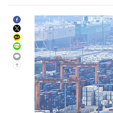
-16416초 전 >
11시간 압수수색에 성접대 파문까지…'쑥대밭' 된 축구
-15438초 전 >
[속보]규제합리화위원회 부위원장에 김태유 서울대 공대
병태 후임
-11796초 전 >
[속보]국힘 윤리위, '돌려차기 발언' 진종오·서범수 징계
-7121초 전 >
[속보] 7월 중국 수출 23.9%↑ 수입 27.5%↑…무역총액 
-4281초 전 >
[속보]'채상병 순직 책임' 임성근, 항소심도 징역 3년
-4147초 전 >
[속보]종합특검, '관저이전 봐주기 감사' 유병호 구속기소
-747초 전 >
민주 콩고 에볼라환자 4천명 돌파, 4053명 발생 1850명 사
-28613초 전 >
"낮 기온 소폭 하락"…수도권 폭염중대경보, 폭염경보로
-28577초 전 >
[속보]이 대통령, '호우피해' 안동·의성 관할 4개 면 특
선포
-28540초 전 >
[단독]중수청 지원 검사들, 정원 초과 시 낮은 계급 임용
갈 수도
-26511초 전 >
낮 최고 37도 찜통더위…곳곳 소나기·강원 많은 비[내일
-24817초 전 >
SK하이닉스, 용인·청주 팹에 54조 투자…"AI 메모리 수
응"
-21673초 전 >
여자배구 이재영·이다영 자매, 아제르바이잔 투란VC 입
-20926초 전 >
외국인 심판 성 접대 7경기 들여다보니…한국 축구 '5승 2
-20660초 전 >
[속보]코스닥, 2.86포인트(0.36%) 내린 798.81마감
-20613초 전 >
[속보]코스피, 6200선 약보합…0.60% 내린 6258.77에