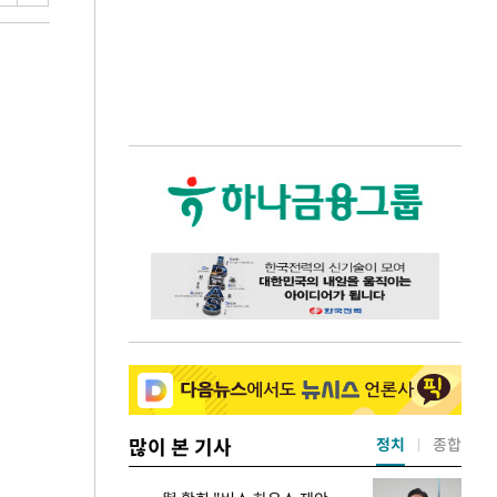
많이 본 기사
정치
종합