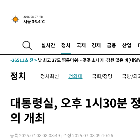
2026.08.07 (금)
서울 36.4℃
-747초 전 >
민주 콩고 에볼라환자 4천명 돌파, 4053명 발생 1850명 사
-28613초 전 >
"낮 기온 소폭 하락"…수도권 폭염중대경보, 폭염경보로
-28577초 전 >
[속보]이 대통령, '호우피해' 안동·의성 관할 4개 면 특
실시간
정치
국제
경제
금융
산업
선포
-28540초 전 >
[단독]중수청 지원 검사들, 정원 초과 시 낮은 계급 임용
갈 수도
-26511초 전 >
낮 최고 37도 찜통더위…곳곳 소나기·강원 많은 비[내일
-24817초 전 >
SK하이닉스, 용인·청주 팹에 54조 투자…"AI 메모리 수
정치
정치최신
청와대
국회/정당
국방/외
응"
-21673초 전 >
여자배구 이재영·이다영 자매, 아제르바이잔 투란VC 입
-20926초 전 >
외국인 심판 성 접대 7경기 들여다보니…한국 축구 '5승 2
-20660초 전 >
[속보]코스닥, 2.86포인트(0.36%) 내린 798.81마감
대통령실, 오후 1시30분
-20613초 전 >
[속보]코스피, 6200선 약보합…0.60% 내린 6258.77에
의 개최
-20593초 전 >
[속보]원·달러 환율, 7.7원 내린 1416.1원 마감
-20482초 전 >
[속보] 노원서 40.1도 관측…서울, 2018년 이후 첫 40도
-17572초 전 >
[속보]종합특검, '계엄 수용공간 확보' 신용해 前교정본
등록 2025.07.08 08:08:49
수정 2025.07.08 09:10:26
-16445초 전 >
외신들도 주목한 韓축구 파문…"국민적 공분에 수사 재개