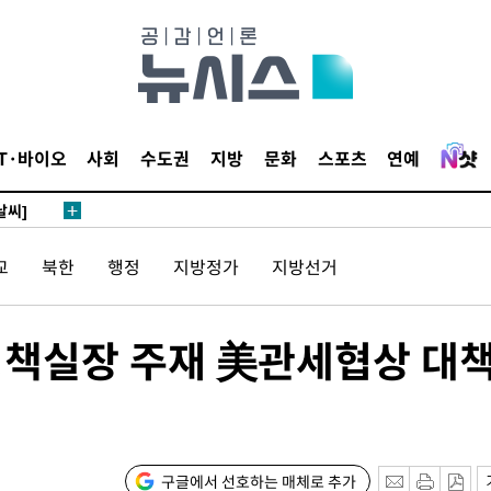
망
 하향
별재난지역
IT·바이오
사회
수도권
지방
문화
스포츠
연예
…희망지 못
날씨]
요 선제 대
교
북한
행정
지방정가
지방선거
단
무'
 정책실장 주재 美관세협상 대
 마쳐
부장 기소
구글에서 선호하는 매체로 추가
"