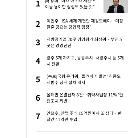
건물
與 황희 "버스 하우스 제안…
1
1
이동 용이한 장점도 있을 것"
련 직접 해봤습니
이언주 "ISA 세제 개편안 재검토해야…미장
2
2
'완벽 소화'
탈출 강요는 강압적 행정"
친구들과 연락 끊어"
지방공기업 20곳 경영평가 최상위…부진 5
3
3
곳은 경영진단
·국가대표 병행하더
광주 5개 자치구, 동광주시·서광주시 등 5개
4
4
시 전환
 분기배당 결정…3
[속보]국힘 윤리위, '돌려차기 발언' 진종오·
5
5
표
서범수 징계 절차 개시
75원 분기 배
올해만 온열산재 8건…취약사업장 11% '안
6
6
방안 확정"
전조치 위반'
용객 제한을" vs
안철수, 안랩 주식 15억원어치 또 샀다…한
7
7
"
달간 41억원 투입