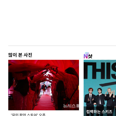
많이 본 사진
컴백하는 스키즈
지석천 뒤덮은 
'무민 팝업 스토어' 오픈