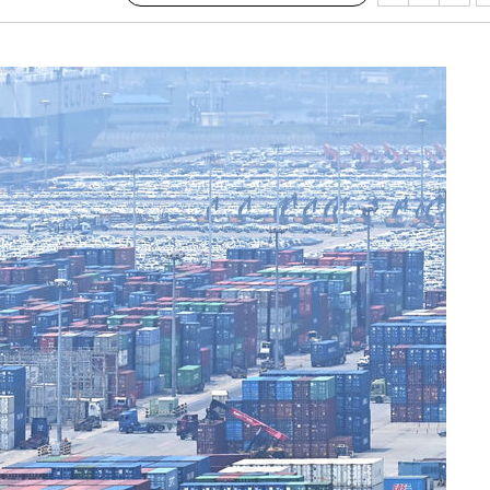
협회
 교수…이
 절차 개시
25.3%↑
망
 하향
별재난지역
…희망지 못
날씨]
요 선제 대
단
무'
 마쳐