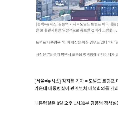
-20593초 전 >
[속보]원·달러 환율, 7.7원 내린 1416.1원 마감
-20482초 전 >
[속보] 노원서 40.1도 관측…서울, 2018년 이후 첫 40도
-17572초 전 >
[속보]종합특검, '계엄 수용공간 확보' 신용해 前교정본
[평택=뉴시스] 김종택 기자 = 도널드 트럼프 미국 대통령
-16445초 전 >
외신들도 주목한 韓축구 파문…"국민적 공분에 수사 재개
을 보내 관세율을 일방적으로 통보할 것이라고 밝혔다.
-16416초 전 >
11시간 압수수색에 성접대 파문까지…'쑥대밭' 된 축구
트럼프 대통령은 "이미 협상을 마친 경우도 있다"며 "일
-15438초 전 >
[속보]규제합리화위원회 부위원장에 김태유 서울대 공대
병태 후임
-11796초 전 >
[속보]국힘 윤리위, '돌려차기 발언' 진종오·서범수 징계
사진은 7일 경기 평택시 포승읍 평택항에 컨테이너가 쌓여있
-7121초 전 >
[속보] 7월 중국 수출 23.9%↑ 수입 27.5%↑…무역총액 
-4281초 전 >
[속보]'채상병 순직 책임' 임성근, 항소심도 징역 3년
-4147초 전 >
[속보]종합특검, '관저이전 봐주기 감사' 유병호 구속기소
-747초 전 >
민주 콩고 에볼라환자 4천명 돌파, 4053명 발생 1850명 사
[서울=뉴시스] 김지은 기자 = 도널드 트럼프
가운데 대통령실이 관계부처 대책회의를 개최
대통령실은 8일 오후 1시30분 김용범 정책실