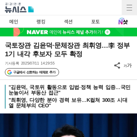
메인
랭킹
섹션
포토
국토장관 김윤덕·문체장관 최휘영…李 정부
1기 내각 후보자 모두 확정
기사등록
2025/07/11 14:29:55
가
가
구글에서 선호하는 매체로 추가
"김윤덕, 국토위 활동으로 입법·정책 능력 입증…국민
눈높이서 부동산 접근"
"최휘영, 다양한 분야 경력 보유…K컬쳐 300조 시대
열 문체부의 CEO"