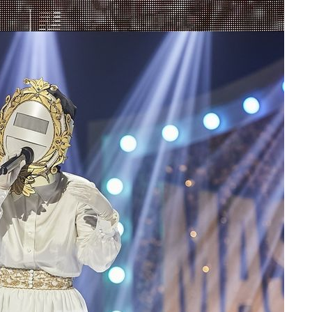
 교수…이
 절차 개시
25.3%↑