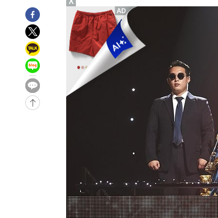
X
-3024초 전 >
[속보]종합특검, '관저이전 봐주기 감사' 유병호 구속기소
6분 전 >
민주 콩고 에볼라환자 4천명 돌파, 4053명 발생 1850명 사망
-27510초 전 >
"낮 기온 소폭 하락"…수도권 폭염중대경보, 폭염경보로
-27474초 전 >
[속보]이 대통령, '호우피해' 안동·의성 관할 4개 면 특
선포
-27437초 전 >
[단독]중수청 지원 검사들, 정원 초과 시 낮은 계급 임용
갈 수도
-25408초 전 >
낮 최고 37도 찜통더위…곳곳 소나기·강원 많은 비[내일
-23714초 전 >
SK하이닉스, 용인·청주 팹에 54조 투자…"AI 메모리 수
응"
-20570초 전 >
여자배구 이재영·이다영 자매, 아제르바이잔 투란VC 입
-19823초 전 >
외국인 심판 성 접대 7경기 들여다보니…한국 축구 '5승 2
-19557초 전 >
[속보]코스닥, 2.86포인트(0.36%) 내린 798.81마감
-19510초 전 >
[속보]코스피, 6200선 약보합…0.60% 내린 6258.77에
-19490초 전 >
[속보]원·달러 환율, 7.7원 내린 1416.1원 마감
-19379초 전 >
[속보] 노원서 40.1도 관측…서울, 2018년 이후 첫 40도
-16469초 전 >
[속보]종합특검, '계엄 수용공간 확보' 신용해 前교정본
-15342초 전 >
외신들도 주목한 韓축구 파문…"국민적 공분에 수사 재개
-15313초 전 >
11시간 압수수색에 성접대 파문까지…'쑥대밭' 된 축구