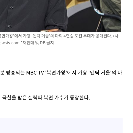
 '복면가왕'에서 가왕 '앤틱 거울'의 마의 4연승 도전 무대가 공개된다. (사
ewsis.com
*재판매 및 DB 금지
5분 방송되는 MBC TV '복면가왕'에서 가왕 '앤틱 거울'의 마
 극찬을 받은 실력파 복면 가수가 등장한다.