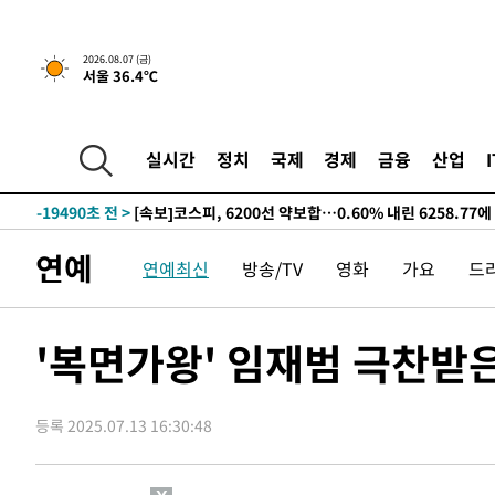
선포
-27417초 전 >
[단독]중수청 지원 검사들, 정원 초과 시 낮은 계급 임용
갈 수도
-25388초 전 >
낮 최고 37도 찜통더위…곳곳 소나기·강원 많은 비[내일
2026.08.07 (금)
서울 36.4℃
-23694초 전 >
SK하이닉스, 용인·청주 팹에 54조 투자…"AI 메모리 수
응"
-20550초 전 >
여자배구 이재영·이다영 자매, 아제르바이잔 투란VC 입
-19803초 전 >
외국인 심판 성 접대 7경기 들여다보니…한국 축구 '5승 2
실시간
정치
국제
경제
금융
산업
-19537초 전 >
[속보]코스닥, 2.86포인트(0.36%) 내린 798.81마감
-19490초 전 >
[속보]코스피, 6200선 약보합…0.60% 내린 6258.77에
-19470초 전 >
[속보]원·달러 환율, 7.7원 내린 1416.1원 마감
연예
연예최신
방송/TV
영화
가요
드
-19359초 전 >
[속보] 노원서 40.1도 관측…서울, 2018년 이후 첫 40도
-16449초 전 >
[속보]종합특검, '계엄 수용공간 확보' 신용해 前교정본
-15322초 전 >
외신들도 주목한 韓축구 파문…"국민적 공분에 수사 재개
'복면가왕' 임재범 극찬받은
-15293초 전 >
11시간 압수수색에 성접대 파문까지…'쑥대밭' 된 축구
-14315초 전 >
[속보]규제합리화위원회 부위원장에 김태유 서울대 공대
병태 후임
등록 2025.07.13 16:30:48
-10673초 전 >
[속보]국힘 윤리위, '돌려차기 발언' 진종오·서범수 징계
-5998초 전 >
[속보] 7월 중국 수출 23.9%↑ 수입 27.5%↑…무역총액 
-3158초 전 >
[속보]'채상병 순직 책임' 임성근, 항소심도 징역 3년