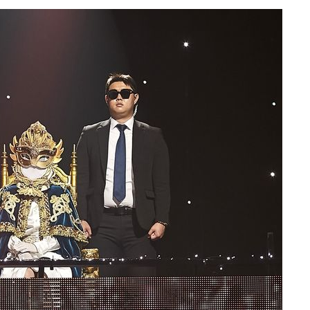
 하향
별재난지역
…희망지 못
날씨]
요 선제 대
단
무'
 마쳐
부장 기소
"
협회