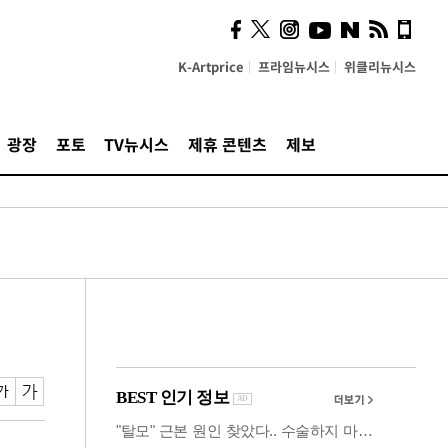
시, 스마트폰 액세서리에
NFC 더했다
K-Artprice
프라임뉴시스
위클리뉴시스
광장
포토
TV뉴시스
제휴 콘텐츠
제보