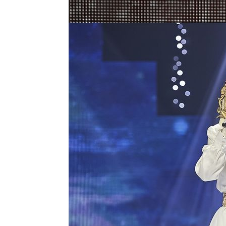
-14335초 전 >
[속보]규제합리화위원회 부위원장에 김태유 서울대 공대
병태 후임
-10693초 전 >
[속보]국힘 윤리위, '돌려차기 발언' 진종오·서범수 징계
-6018초 전 >
[속보] 7월 중국 수출 23.9%↑ 수입 27.5%↑…무역총액 
-3178초 전 >
[속보]'채상병 순직 책임' 임성근, 항소심도 징역 3년
-3044초 전 >
[속보]종합특검, '관저이전 봐주기 감사' 유병호 구속기소
5분 전 >
민주 콩고 에볼라환자 4천명 돌파, 4053명 발생 1850명 사망