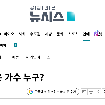
…희망지 못
날씨]
요 선제 대
단
무'
IT·바이오
사회
수도권
지방
문화
스포츠
연예
 마쳐
라마
예능
해외연예
스타
부장 기소
"
 가수 누구?
협회
 교수…이
 절차 개시
구글에서 선호하는 매체로 추가
25.3%↑