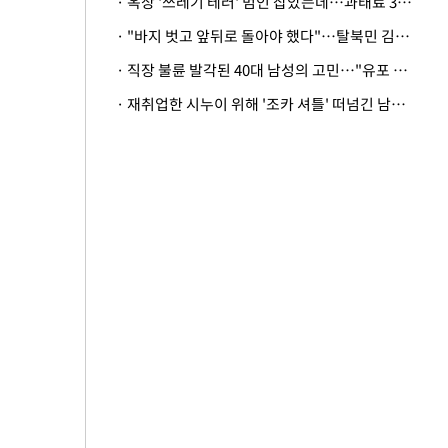
· 옥상 '쓰레기 테러' 범인 잡았는데…과태료 3만원 처분에 숙박업주 허탈
· "바지 벗고 앞뒤로 돌아야 했다"…탈북민 김서아, 기쁨조 검사 수치심 회상
· 직장 불륜 발각된 40대 남성의 고민…"유포 동료 명예훼손·협박죄 고소 가능할까"
· 재취업한 시누이 위해 '조카 셔틀' 떠넘긴 남편…아내 "난 못한다"