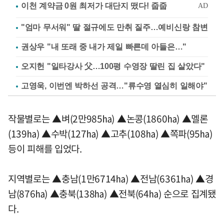
"엄마 무서워" 딸 절규에도 만취 질주…예비신랑 참변
권상우 "내 또래 중 내가 제일 빠른데 아들은…"
오지헌 "일타강사 父…100평 수영장 딸린 집 살았다"
고영욱, 이번엔 박하선 공격…"류수영 열심히 일해야"
작물별로는 ▲벼(2만985㏊) ▲논콩(1860㏊) ▲멜론
(139㏊) ▲수박(127㏊) ▲고추(108㏊) ▲쪽파(95㏊)
등이 피해를 입었다.
지역별로는 ▲충남(1만6714㏊) ▲전남(6361㏊) ▲경
남(876㏊) ▲충북(138㏊) ▲전북(64㏊) 순으로 집계됐
다.