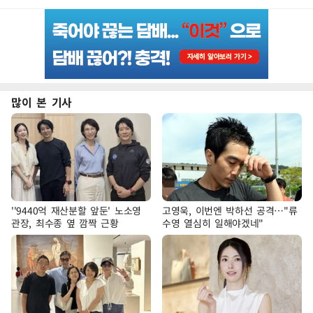
많이 본 기사
''9440억 재산분할 앞둔' 노소영
고영욱, 이번엔 박하선 공격…"류
관장, 최수종 옆 깜짝 근황
수영 열심히 일해야겠네"