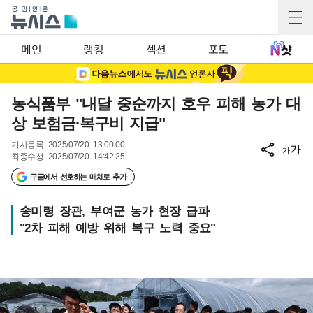
메인
랭킹
섹션
포토
농식품부 "내달 중순까지 호우 피해 농가 대
상 보험금·복구비 지급"
기사등록
2025/07/20 13:00:00
가
가
최종수정
2025/07/20 14:42:25
구글에서 선호하는 매체로 추가
송미령 장관, 부여군 농가 현장 급파
"2차 피해 예방 위해 복구 노력 중요"