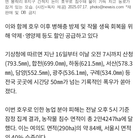
면 봉락리 B지구 간척지 논이 호우로 침수돼 물이 가득 차고 농로가
잠겨 있는 모습. (사진=독자 제공) 2025.07.17.
photo@newsis.com
*재
판매 및 DB 금지
이와 함께 호우 이후 병해충 방제 및 작물 생육 회복을 위
해 약제·영양제 등도 할인 공급하고 있다
기상청에 따르면 지난 16일부터 이날 오전 7시까지 산청
(793.5㎜), 합천(699.0㎜), 하동(621.5㎜), 서산(578.3
㎜), 담양(552.5㎜), 광주(536.1㎜), 구례(534.0㎜) 등
전국 곳곳에 시간당 50㎜가 넘는 기록적인 폭우가 쏟아
졌다.
이번 호우로 인한 농업 분야 피해는 전날 오후 5시 기준
잠정 집계 결과, 농작물 침수 면적이 총 2만4247㏊에 달
했다. 이는 여의도 면적(290㏊)의 약 84배, 서울시 면적
의 40% 수준이다.