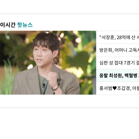
이시간
핫뉴스
"서장훈, 28억에 산
방은희, 어머니 고독사
심판 성 접대 7경기 
응팔 최성원, 백혈병
홍서범♥조갑경, 아들