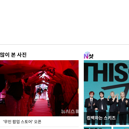
많이 본 사진
컴백하는 스키즈
지석천 뒤덮은 개구리
'무민 팝업 스토어' 오픈