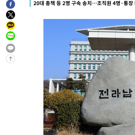
20대 총책 등 2명 구속 송치…조직원 4명·통장
53분 전 >
민주 콩고 에볼라환자 4천명 돌파, 4053명 발생 1850명 사망
-24705초 전 >
"낮 기온 소폭 하락"…수도권 폭염중대경보, 폭염경보로 하향
-24669초 전 >
[속보]이 대통령, '호우피해' 안동·의성 관할 4개 면 특별재난
선포
-24632초 전 >
[단독]중수청 지원 검사들, 정원 초과 시 낮은 계급 임용…희망
갈 수도
-22603초 전 >
낮 최고 37도 찜통더위…곳곳 소나기·강원 많은 비[내일날씨]
-20909초 전 >
SK하이닉스, 용인·청주 팹에 54조 투자…"AI 메모리 수요 선
응"
-17765초 전 >
여자배구 이재영·이다영 자매, 아제르바이잔 투란VC 입단
-17018초 전 >
외국인 심판 성 접대 7경기 들여다보니…한국 축구 '5승 2무'
-16752초 전 >
[속보]코스닥, 2.86포인트(0.36%) 내린 798.81마감
-16705초 전 >
[속보]코스피, 6200선 약보합…0.60% 내린 6258.77에 마쳐
-16685초 전 >
[속보]원·달러 환율, 7.7원 내린 1416.1원 마감
-16574초 전 >
[속보] 노원서 40.1도 관측…서울, 2018년 이후 첫 40도
-13664초 전 >
[속보]종합특검, '계엄 수용공간 확보' 신용해 前교정본부장 기
-12537초 전 >
외신들도 주목한 韓축구 파문…"국민적 공분에 수사 재개"
-12508초 전 >
11시간 압수수색에 성접대 파문까지…'쑥대밭' 된 축구협회
-11530초 전 >
[속보]규제합리화위원회 부위원장에 김태유 서울대 공대 교수