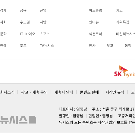
경제
금융
산업
아트클럽
기고
사회
수도권
지방
인터뷰
기획특집
문화
IT·바이오
스포츠
섹션코너
데일리뉴시
연예
포토
TV뉴시스
인사
부고
동정
회사소개
광고 · 제휴 문의
제휴사 안내
콘텐츠 판매
저작권 규약
고
대표이사 : 염영남
주소 : 서울 중구 퇴계로 1
발행인 : 염영남
편집인 : 염영남
고충처리인
뉴시스의 모든 콘텐츠는 저작권법의 보호를 받는 바, 무