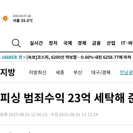
갈 수도
-22583초 전 >
낮 최고 37도 찜통더위…곳곳 소나기·강원 많은 비[내일날씨]
-20889초 전 >
SK하이닉스, 용인·청주 팹에 54조 투자…"AI 메모리 수요 선
2026.08.07 (금)
서울 35.0℃
응"
-17745초 전 >
여자배구 이재영·이다영 자매, 아제르바이잔 투란VC 입단
-16998초 전 >
외국인 심판 성 접대 7경기 들여다보니…한국 축구 '5승 2무'
-16732초 전 >
[속보]코스닥, 2.86포인트(0.36%) 내린 798.81마감
실시간
정치
국제
경제
금융
산업
IT·
-16685초 전 >
[속보]코스피, 6200선 약보합…0.60% 내린 6258.77에 마쳐
-16665초 전 >
[속보]원·달러 환율, 7.7원 내린 1416.1원 마감
-16554초 전 >
[속보] 노원서 40.1도 관측…서울, 2018년 이후 첫 40도
지방
지방최신
세종
부산
대구/경북
전남광
-13644초 전 >
[속보]종합특검, '계엄 수용공간 확보' 신용해 前교정본부장 기
-12517초 전 >
외신들도 주목한 韓축구 파문…"국민적 공분에 수사 재개"
-12488초 전 >
11시간 압수수색에 성접대 파문까지…'쑥대밭' 된 축구협회
피싱 범죄수익 23억 세탁해 
-11510초 전 >
[속보]규제합리화위원회 부위원장에 김태유 서울대 공대 교수
병태 후임
-7868초 전 >
[속보]국힘 윤리위, '돌려차기 발언' 진종오·서범수 징계 절차 
등록 2025.08.01 12:50:12
수정 2025.08.01 13:12:24
-3193초 전 >
[속보] 7월 중국 수출 23.9%↑ 수입 27.5%↑…무역총액 25.
-353초 전 >
[속보]'채상병 순직 책임' 임성근, 항소심도 징역 3년
-219초 전 >
[속보]종합특검, '관저이전 봐주기 감사' 유병호 구속기소