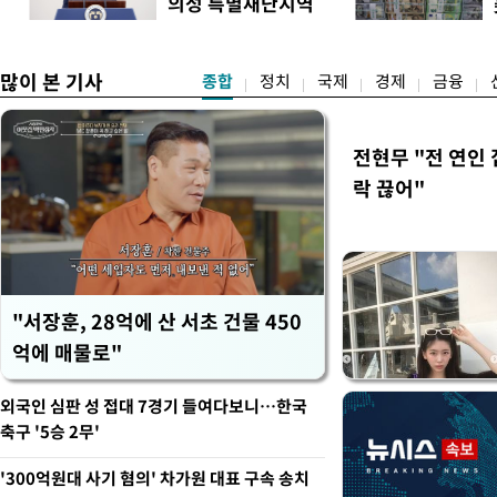
의성 특별재난지역
하던 수사감찰 기능을 인권
도
선포
많이 본 기사
종합
정치
국제
경제
금융
전현무 "전 연인
락 끊어"
"서장훈, 28억에 산 서초 건물 450
억에 매물로"
외국인 심판 성 접대 7경기 들여다보니…한국
축구 '5승 2무'
'300억원대 사기 혐의' 차가원 대표 구속 송치