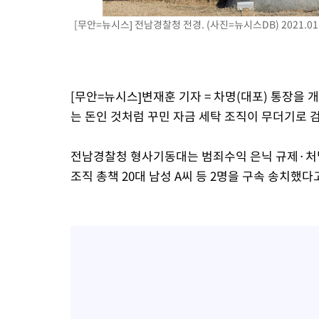
병태 후임
-7888초 전 >
[속보]국힘 윤리위, '돌려차기 발언' 진종오·서범수 징계 절차 
[무안=뉴시스] 전남경찰청 전경. (사진=뉴시스DB) 2021.01.
-3213초 전 >
[속보] 7월 중국 수출 23.9%↑ 수입 27.5%↑…무역총액 25.
-373초 전 >
[속보]'채상병 순직 책임' 임성근, 항소심도 징역 3년
-239초 전 >
[속보]종합특검, '관저이전 봐주기 감사' 유병호 구속기소
[무안=뉴시스]변재훈 기자 = 차명(대포) 통장을 개
52분 전 >
민주 콩고 에볼라환자 4천명 돌파, 4053명 발생 1850명 사망
는 돈인 것처럼 꾸민 자금 세탁 조직이 무더기로 
전남경찰청 형사기동대는 범죄수익 은닉 규제·처벌
조직 총책 20대 남성 A씨 등 2명을 구속 송치했다