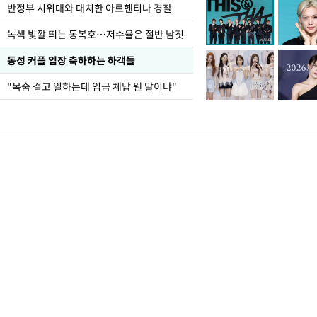
반정부 시위대와 대치한 아르헨티나 경찰
녹색 빛깔 띄는 동복호…저수율은 절반 남짓
동성 커플 입장 축하하는 하객들
"목숨 걸고 일하는데 임금 체납 웬 말이냐"