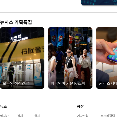
뉴시스 기획특집
모두의 정신건강
외국인이 키운 K-소비
폰 리스시
뉴스
광장
실시간
정치
국제
기자수첩
스토리칼럼