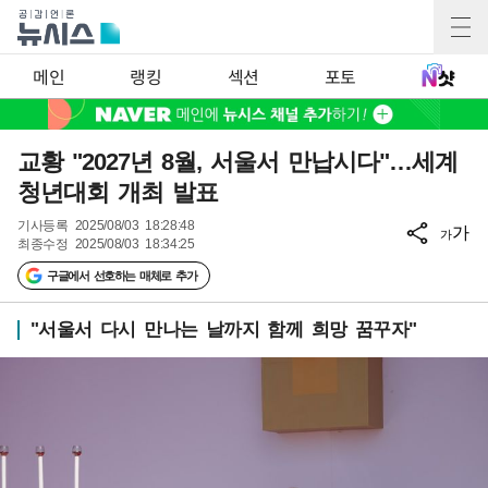
메인
랭킹
섹션
포토
교황 "2027년 8월, 서울서 만납시다"…세계
청년대회 개최 발표
기사등록
2025/08/03 18:28:48
가
가
최종수정
2025/08/03 18:34:25
구글에서 선호하는 매체로 추가
"서울서 다시 만나는 날까지 함께 희망 꿈꾸자"