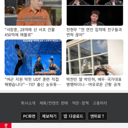
"서장훈, 28억에 산 서초 건물
전현무 "전 연인 집착에 친구들과
450억에 매물로"
연락 끊어"
"여군 지원 막힌 UDT 훈련 직접
박찬민 딸 박민하, 배우·국가대표
해봤습니다"…707 출신 女유튜버
병행하더니…여유로운 근황 공개
'완벽 소화'
회사소개
제휴/컨텐츠 판매
약관·정책
고충처리
PC화면
제보하기
앱 다운로드
맨위로↑
광
COPYRIGHTⓒ
NEWSIS
ALL RIGHTS RESERVED.