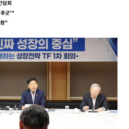
 간담회
액
증후군'"
전환"
 사망
 CDC
 압수수색
위 등 9곳
출발
개장
3명은 중
에서 두차
0일 후 발