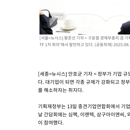
효
-6411초 전 >
[속보]트럼프, 美 원정출산 금지 행정명령 서명
-4111초 전 >
[속보] 뉴욕증시, 일제 하락 마감…나스닥 0.06%↓
[서울=뉴시스] 황준선 기자 = 구윤철 경제부총리 겸 
TF 1차 회의'에서 발언하고 있다. (공동취재) 2025.08.
[세종=뉴시스] 안호균 기자 = 정부가 기업 
다. 대기업이 되면 각종 규제가 강화되고 정
를 해소하자는 취지다.
기획재정부는 13일 중견기업연합회에서 기업부
날 간담회에는 심팩, 이랜텍, 삼구아이앤씨, 
이 참여했다.