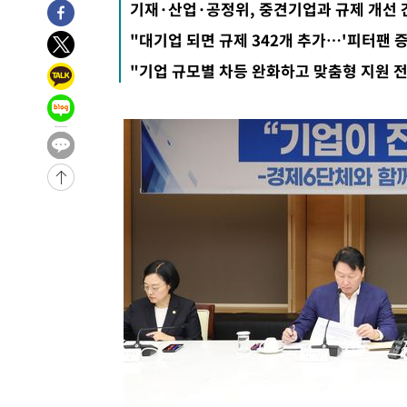
기재·산업·공정위, 중견기업과 규제 개선
-28149초 전 >
[속보] 7월 중국 수출 23.9%↑ 수입 27.5%↑…무역총
"대기업 되면 규제 342개 추가…'피터팬 
25.3%↑
-25309초 전 >
[속보]'채상병 순직 책임' 임성근, 항소심도 징역 3년
"기업 규모별 차등 완화하고 맞춤형 지원 
-25175초 전 >
[속보]종합특검, '관저이전 봐주기 감사' 유병호 구속기소
-21775초 전 >
민주 콩고 에볼라환자 4천명 돌파, 4053명 발생 1850명
-21025초 전 >
[속보]'300억원대 사기 혐의' 차가원 대표 구속 송치
-20219초 전 >
"미 전국적 살모네라 식중독 원인은 멕시코산 할라피뇨"--
-18732초 전 >
[속보]경찰·노동부, HL만도 평택사업장 끼임 사망 관련
-18613초 전 >
[속보]합수본, '투표율 허위 입력' 중앙·서울·경기도 선관
압수수색
-18368초 전 >
[속보]원·달러 환율, 오전 9시 1423.8원
-18164초 전 >
[속보]삼성전자·SK하이닉스 동반 강보합…1%대 상승 
-18150초 전 >
[속보]코스닥, 5.95포인트(0.74%) 상승한 807.62개장
-18118초 전 >
[속보]코스피, 6300선 재탈환…1.09% 오른 6365.07 
-15283초 전 >
시리아 다마스쿠스 교외에서 미니버스 폭발.. 14명 부상, 
태
-14581초 전 >
입추에도 극한더위…서울 낮 39도 '폭염중대경보'
-9545초 전 >
이란, 호르무즈서 "적국 목표물들"과 대치로 남부 케슘섬
례 큰 폭발음
-8260초 전 >
[속보]美, 폴리실리콘 수입 규제…파생제품 15% 관세, 12