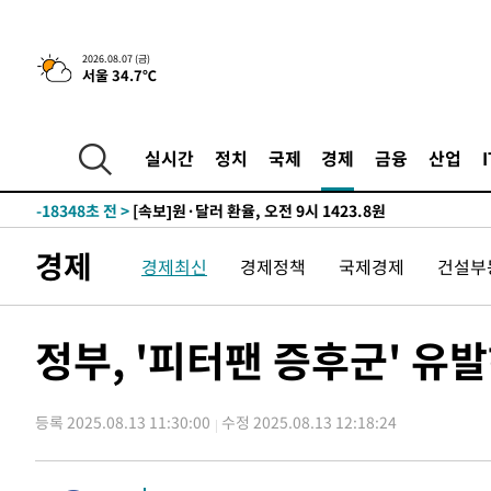
-25155초 전 >
[속보]종합특검, '관저이전 봐주기 감사' 유병호 구속기소
-21755초 전 >
민주 콩고 에볼라환자 4천명 돌파, 4053명 발생 1850명
2026.08.07 (금)
서울 34.7℃
-21005초 전 >
[속보]'300억원대 사기 혐의' 차가원 대표 구속 송치
-20199초 전 >
"미 전국적 살모네라 식중독 원인은 멕시코산 할라피뇨"--
-18712초 전 >
[속보]경찰·노동부, HL만도 평택사업장 끼임 사망 관련
실시간
정치
국제
경제
금융
산업
-18593초 전 >
[속보]합수본, '투표율 허위 입력' 중앙·서울·경기도 선관
압수수색
-18348초 전 >
[속보]원·달러 환율, 오전 9시 1423.8원
-18144초 전 >
[속보]삼성전자·SK하이닉스 동반 강보합…1%대 상승 
경제
경제최신
경제정책
국제경제
건설부
-18130초 전 >
[속보]코스닥, 5.95포인트(0.74%) 상승한 807.62개장
-18098초 전 >
[속보]코스피, 6300선 재탈환…1.09% 오른 6365.07 
-15263초 전 >
시리아 다마스쿠스 교외에서 미니버스 폭발.. 14명 부상, 
정부, '피터팬 증후군' 유
태
-14561초 전 >
입추에도 극한더위…서울 낮 39도 '폭염중대경보'
-9525초 전 >
이란, 호르무즈서 "적국 목표물들"과 대치로 남부 케슘섬
례 큰 폭발음
등록 2025.08.13 11:30:00
수정 2025.08.13 12:18:24
-8240초 전 >
[속보]美, 폴리실리콘 수입 규제…파생제품 15% 관세, 12
효
-6391초 전 >
[속보]트럼프, 美 원정출산 금지 행정명령 서명
-4091초 전 >
[속보] 뉴욕증시, 일제 하락 마감…나스닥 0.06%↓