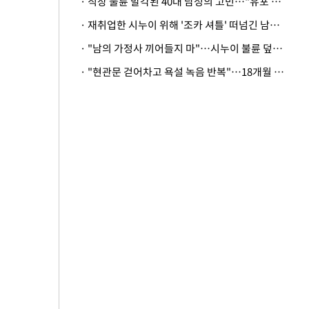
· 직장 불륜 발각된 40대 남성의 고민…"유포 동료 명예훼손·협박죄 고소 가능할까"
· 재취업한 시누이 위해 '조카 셔틀' 떠넘긴 남편…아내 "난 못한다"
· "남의 가정사 끼어들지 마"…시누이 불륜 덮으려는 남편에 억울한 아내
· "현관문 걷어차고 욕설 녹음 반복"…18개월 아기 키우는 집 뒤흔든 '앞집의 비극'