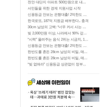
옥상 '쓰레기 테러' 범인 잡았는
데…과태료 3만원 처분에 숙박업
주 허탈