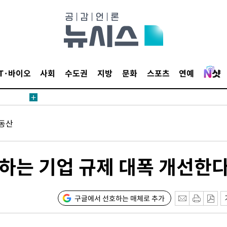
 사망
 CDC
 압수수색
IT·바이오
사회
수도권
지방
문화
스포츠
연예
위 등 9곳
출발
동산
개장
3명은 중
발하는 기업 규제 대폭 개선한
에서 두차
0일 후 발
구글에서 선호하는 매체로 추가