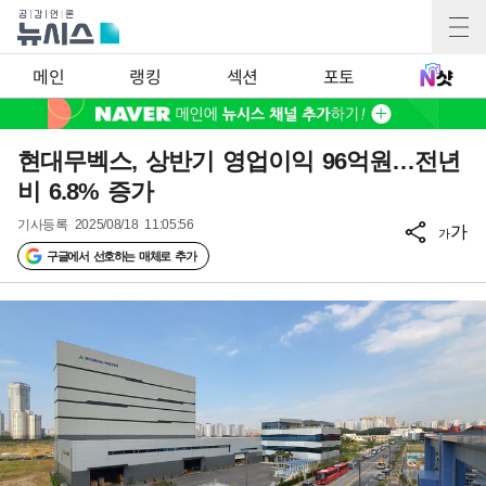
메인
랭킹
섹션
포토
현대무벡스, 상반기 영업이익 96억원…전년
비 6.8% 증가
기사등록
2025/08/18 11:05:56
가
가
구글에서 선호하는 매체로 추가