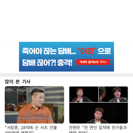
많이 본 기사
"서장훈, 28억에 산 서초 건물
전현무 "전 연인 집착에 친구들과
450억에 매물로"
연락 끊어"