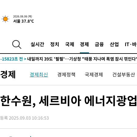
0.49%↑
-28763초 전 >
[속보]코스닥, 800p 회복…0.26% 오른 801.67 마감
-28693초 전 >
[속보]코스피, 301.88포인트(4.58%) 내린 6296.38 마감
2026.08.06 (목)
서울 37.8℃
-28558초 전 >
[속보]원·달러 환율, 0.7원 내린 1423.8원 마감
-26157초 전 >
"여기 떨어졌다"…다누리, 스페이스X 로켓 달 충돌 흔적 포착
-23202초 전 >
손흥민, 5경기 연속골 실패…LAFC는 승부차기 끝 과달라하라
실시간
정치
국제
경제
금융
산업
IT·
-15803초 전 >
내일까지 39도 '펄펄'…기상청 "태풍 지나며 폭염 잠시 꺾인다
-15440초 전 >
트럼프, 한국계 진보 주지사 후보 맹공…"공산주의가 최대 위협
-15418초 전 >
"美간섭에 합의 지연"…트럼프, '이란 호르무즈 통제권' 수용
경제
경제최신
경제정책
국제경제
건설부동산
-11938초 전 >
[속보]산업장관 "李정부, 원전 반대 안해…안정 전력 위해 불가
-10635초 전 >
[속보]경찰, '홍명보 선임 논란' 대한축구협회·축구회관 등 압
색
-10022초 전 >
[속보]산업장관 "美무역법 제301조 과잉생산 결과 발표 8월 중
한수원, 세르비아 에너지광업
상
-9815초 전 >
[속보]코스피 매도사이드카 발동…4%대 급락
-9087초 전 >
[속보]전남광주 초대 시민추천 부시장에 백승주·윤난실
등록 2025.09.03 10:16:53
-6648초 전 >
서울 열대야 15일째 지속…비공식 '초열대야' 30도 넘어
-5215초 전 >
[속보]코스닥, 2.15포인트(0.27%) 내린 797.44 출발
-5198초 전 >
[속보]코스피, 119.51포인트(1.81%) 내린 6478.75 개장