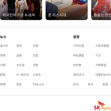
외국인이 키운 K-소비
폰 리스시대
들끓는 한
뉴스
광장
실시간
정치
국제
기자수첩
스토리칼럼
경제
금융
산업
아트클럽
기고
사회
수도권
지방
인터뷰
기획특집
문화
IT·바이오
스포츠
섹션코너
데일리뉴시
연예
포토
TV뉴시스
인사
부고
동정