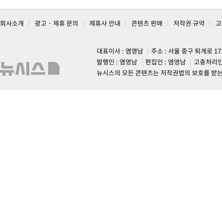
회사소개
광고 · 제휴 문의
제휴사 안내
콘텐츠 판매
저작권 규약
고
대표이사 : 염영남
주소 : 서울 중구 퇴계로 1
발행인 : 염영남
편집인 : 염영남
고충처리인
뉴시스의 모든 콘텐츠는 저작권법의 보호를 받는 바, 무