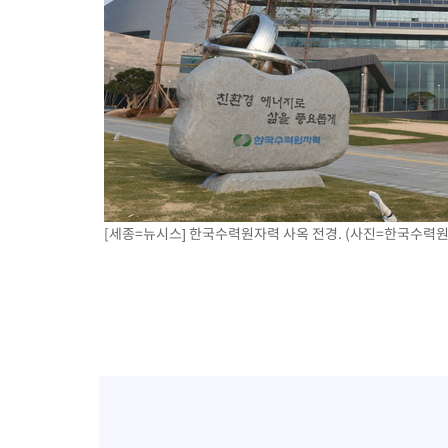
[세종=뉴시스] 한국수력원자력 사옥 전경. (사진=한국수력원자