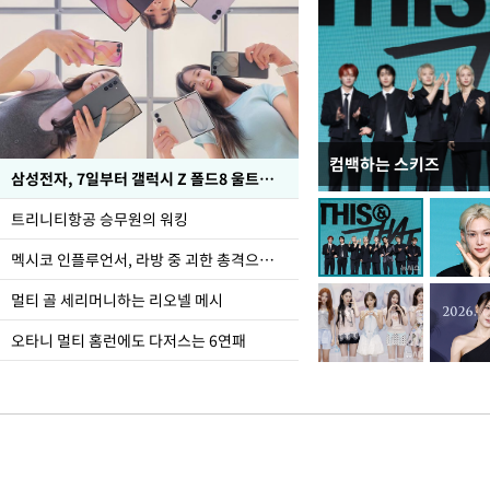
컴백하는 스키즈
오세훈 "용산어린이정원
삼성전자, 7일부터 갤럭시 Z 폴드8 울트라·폴드8·플립8 출시
어"
트리니티항공 승무원의 워킹
멕시코 인플루언서, 라방 중 괴한 총격으로 사망
멀티 골 세리머니하는 리오넬 메시
오타니 멀티 홈런에도 다저스는 6연패