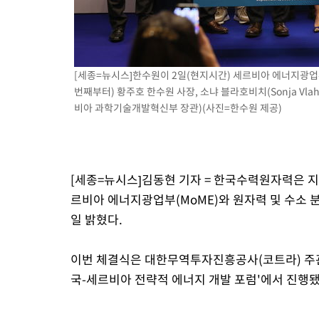
-9107초 전 >
[속보]전남광주 초대 시민추천 부시장에 백승주·윤난실
-6668초 전 >
서울 열대야 15일째 지속…비공식 '초열대야' 30도 넘어
-5235초 전 >
[속보]코스닥, 2.15포인트(0.27%) 내린 797.44 출발
[세종=뉴시스]한수원이 2일(현지시간) 세르비아 에너지광업부
-5218초 전 >
[속보]코스피, 119.51포인트(1.81%) 내린 6478.75 개장
번째부터) 황주호 한수원 사장, 소냐 블라호비치(Sonja Vlah
-1665초 전 >
6월 경상수지 497.3억 달러…두 달 연속 사상 최대
비아 과학기술개발혁신부 장관)(사진=한수원 제공)
-1616초 전 >
서울 낮 39도 '폭염중대경보'…40도 관측 가능성도
17분 전 >
미 워싱턴주 스포캔 시의 통제불능 3개 산불, 방화선 일부 구축
2시간 전 >
[속보] 호르무즈 해협 이란-오만 협상 기대속 뉴욕증시 혼조 마감 다
0.49%↑
[세종=뉴시스]김동현 기자 = 한국수력원자력은 
르비아 에너지광업부(MoME)와 원자력 및 수소 
일 밝혔다.
이번 체결식은 대한무역투자진흥공사(코트라) 주
국-세르비아 전략적 에너지 개발 포럼'에서 진행됐