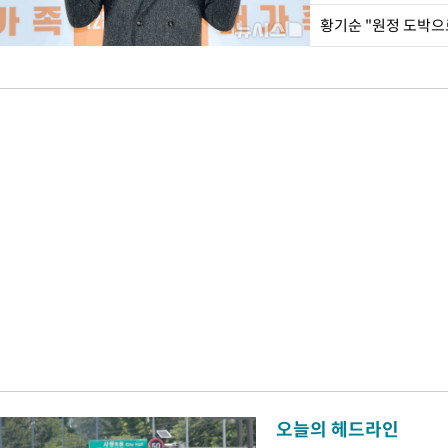
황기순 "원정 도박으
오늘의 헤드라인