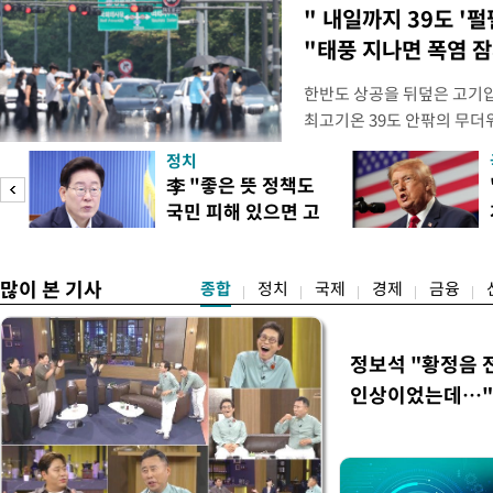
" 내일까지 39도 '펄
"태풍 지나면 폭염 잠
한반도 상공을 뒤덮은 고기압
최고기온 39도 안팎의 무더
'돌핀'이 지나며 기압계가 
정치
으로 주춤할 것으로 기상청은
李 "좋은 뜻 정책도
정례 브리핑을 열고 이같이 
국민 피해 있으면 고
관은 "상층까지 잘 연결된 
이
쳐야"
많이 본 기사
종합
정치
국제
경제
금융
정보석 "황정음 
인상이었는데…"