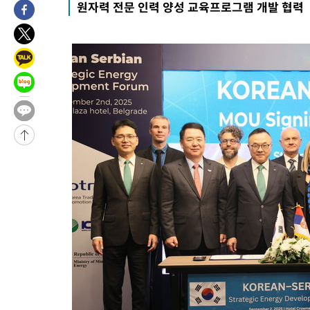
원자력 전문 인력 양성 교육프로그램 개발 협력
-1645초 전 >
6월 경상수지 497.3억 달러…두 달 연속 사상 최대
-1596초 전 >
서울 낮 39도 '폭염중대경보'…40도 관측 가능성도
17분 전 >
미 워싱턴주 스포캔 시의 통제불능 3개 산불, 방화선 일부 구축
2시간 전 >
[속보] 호르무즈 해협 이란-오만 협상 기대속 뉴욕증시 혼조 마감 다
0.49%↑
-28783초 전 >
[속보]코스닥, 800p 회복…0.26% 오른 801.67 마감
-28713초 전 >
[속보]코스피, 301.88포인트(4.58%) 내린 6296.38 마감
-28578초 전 >
[속보]원·달러 환율, 0.7원 내린 1423.8원 마감
-26177초 전 >
"여기 떨어졌다"…다누리, 스페이스X 로켓 달 충돌 흔적 포착
-23222초 전 >
손흥민, 5경기 연속골 실패…LAFC는 승부차기 끝 과달라하라
-15823초 전 >
내일까지 39도 '펄펄'…기상청 "태풍 지나며 폭염 잠시 꺾인다
-15460초 전 >
트럼프, 한국계 진보 주지사 후보 맹공…"공산주의가 최대 위협
-15438초 전 >
"美간섭에 합의 지연"…트럼프, '이란 호르무즈 통제권' 수용
-11958초 전 >
[속보]산업장관 "李정부, 원전 반대 안해…안정 전력 위해 불가
-10655초 전 >
[속보]경찰, '홍명보 선임 논란' 대한축구협회·축구회관 등 압
색
-10042초 전 >
[속보]산업장관 "美무역법 제301조 과잉생산 결과 발표 8월 중
상
-9835초 전 >
[속보]코스피 매도사이드카 발동…4%대 급락