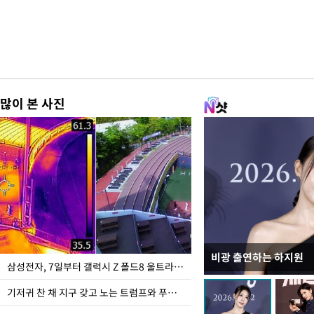
많이 본 사진
비광 출연하는 하지원
이재명 대통령, "수사
삼성전자, 7일부터 갤럭시 Z 폴드8 울트라·폴드8·플립8 출시
선 다해 강구해야"
기저귀 찬 채 지구 갖고 노는 트럼프와 푸틴 형상 미로