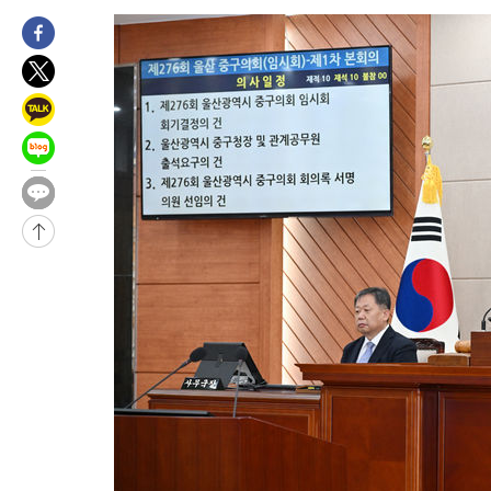
임 3년 인터뷰
2시간 전 >
[속보] "이란-오만, 호르무즈 해협 통행 항로 합의" 이란 외무부 대
-30187초 전 >
[속보]산업장관 "李정부, 원전 반대 안해…안정 전력 위해 불가
-28884초 전 >
[속보]경찰, '홍명보 선임 논란' 대한축구협회·축구회관 등 압
색
-28271초 전 >
[속보]산업장관 "美무역법 제301조 과잉생산 결과 발표 8월 중
상
-28064초 전 >
[속보]코스피 매도사이드카 발동…4%대 급락
-27336초 전 >
[속보]전남광주 초대 시민추천 부시장에 백승주·윤난실
-24897초 전 >
서울 열대야 15일째 지속…비공식 '초열대야' 30도 넘어
-23464초 전 >
[속보]코스닥, 2.15포인트(0.27%) 내린 797.44 출발
-23447초 전 >
[속보]코스피, 119.51포인트(1.81%) 내린 6478.75 개장
-19894초 전 >
6월 경상수지 497.3억 달러…두 달 연속 사상 최대
-19845초 전 >
서울 낮 39도 '폭염중대경보'…40도 관측 가능성도
-17207초 전 >
미 워싱턴주 스포캔 시의 통제불능 3개 산불, 방화선 일부 구축
-9380초 전 >
[속보] 호르무즈 해협 이란-오만 협상 기대속 뉴욕증시 혼조 마감
우 0.49%↑
-7735초 전 >
[속보] 이란 대통령 "지금 최고지도자와 소통하기가 매우 어려워
임 3년 인터뷰
2시간 전 >
[속보] "이란-오만, 호르무즈 해협 통행 항로 합의" 이란 외무부 대