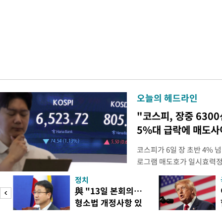
오늘의 헤드라인
"코스피, 장중 630
5%대 급락에 매도
코스피가 6일 장 초반 4%
로그램 매도호가 일시효력정
한국거래소는 이날 오전 10
정치
했다고 밝혔다. 발동 당시 
與 "13일 본회의…
대비 5.12% 급락한 987.
형소법 개정사항 있
스피200을 기초자산으로 하
으면 개정"