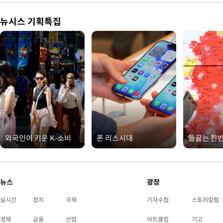
뉴시스 기획특집
외국인이 키운 K-소비
폰 리스시대
들끓는 한
뉴스
광장
실시간
정치
국제
기자수첩
스토리칼럼
경제
금융
산업
아트클럽
기고