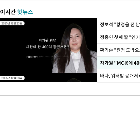
이시간
핫뉴스
정웅인 첫째 딸 "연기
황기순 "원정 도박으
바다, 워터밤 공개저격