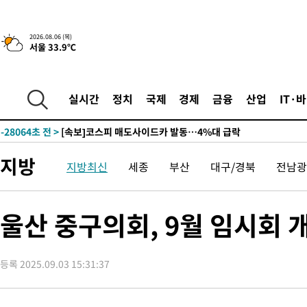
2026.08.06 (목)
서울 33.9℃
2시간 전 >
[속보] "이란-오만, 호르무즈 해협 통행 항로 합의" 이란 외무부 대
-30187초 전 >
[속보]산업장관 "李정부, 원전 반대 안해…안정 전력 위해 불가
-28884초 전 >
[속보]경찰, '홍명보 선임 논란' 대한축구협회·축구회관 등 압
실시간
정치
국제
경제
금융
산업
IT·
색
-28271초 전 >
[속보]산업장관 "美무역법 제301조 과잉생산 결과 발표 8월 중
상
-28064초 전 >
[속보]코스피 매도사이드카 발동…4%대 급락
-27336초 전 >
[속보]전남광주 초대 시민추천 부시장에 백승주·윤난실
지방
지방최신
세종
부산
대구/경북
전남광
-24897초 전 >
서울 열대야 15일째 지속…비공식 '초열대야' 30도 넘어
-23464초 전 >
[속보]코스닥, 2.15포인트(0.27%) 내린 797.44 출발
-23447초 전 >
[속보]코스피, 119.51포인트(1.81%) 내린 6478.75 개장
울산 중구의회, 9월 임시회 
-19894초 전 >
6월 경상수지 497.3억 달러…두 달 연속 사상 최대
-19845초 전 >
서울 낮 39도 '폭염중대경보'…40도 관측 가능성도
등록 2025.09.03 15:31:37
-17207초 전 >
미 워싱턴주 스포캔 시의 통제불능 3개 산불, 방화선 일부 구축
-9380초 전 >
[속보] 호르무즈 해협 이란-오만 협상 기대속 뉴욕증시 혼조 마감
우 0.49%↑
-7735초 전 >
[속보] 이란 대통령 "지금 최고지도자와 소통하기가 매우 어려워