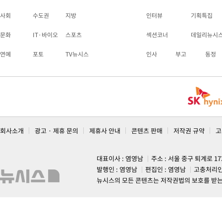
사회
수도권
지방
인터뷰
기획특집
문화
IT·바이오
스포츠
섹션코너
데일리뉴시
연예
포토
TV뉴시스
인사
부고
동정
회사소개
광고 · 제휴 문의
제휴사 안내
콘텐츠 판매
저작권 규약
고
대표이사 : 염영남
주소 : 서울 중구 퇴계로 1
발행인 : 염영남
편집인 : 염영남
고충처리인
뉴시스의 모든 콘텐츠는 저작권법의 보호를 받는 바, 무