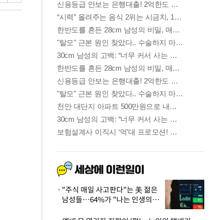
"주식 매일 사고판다"는 美 젊은
남성들…64%가 "나는 인생의
패배자“