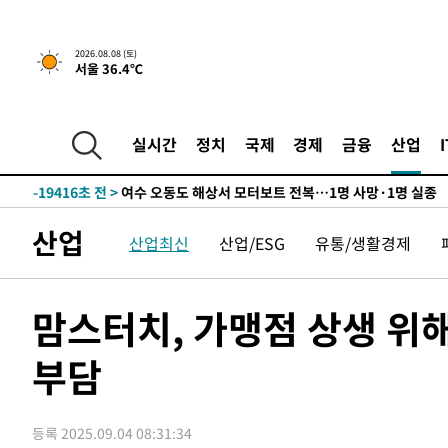
1시간 전 >
[속보]뉴욕증시 상승 마감…S&P 0.6% 나스닥 1.3%↑
-28689초 전 >
강릉에 시간당 81.4㎜ 물폭탄…도로 잠기고 담벼락 붕괴
2026.08.08 (토)
서울 36.4℃
-24796초 전 >
백운산서 80년근 천종산삼 9뿌리 발견…감정가 1.3억원
-22506초 전 >
선재도서 해루질 나섰다 실종 60대, 닷새 만에 숨진 채 발
-20040초 전 >
남자 농구, 나고야 아시안게임서 '홈팀' 일본과 한일전
실시간
정치
국제
경제
금융
산업
-19416초 전 >
여수 오동도 해상서 모터보트 전복…1명 사망·1명 실종
-15643초 전 >
극한폭염 한풀 꺾이지만…'낮 최고 35도' 무더위, 열대야
주 날씨]
-12661초 전 >
축구협회 "압수수색·성접대 논란 사과…쇄신의 기회로 
산업
산업최신
산업/ESG
유통/생활경제
-11178초 전 >
[속보]'압수수색·성접대 논란' 축구협회 "실망과 걱정 
송"
3분 전 >
'최고 37도' 폭염 지속…강원동해안 최대 150㎜ 비
1시간 전 >
[속보]뉴욕증시 상승 마감…S&P 0.6% 나스닥 1.3%↑
맘스터치, 가맹점 상생 위해
-28689초 전 >
강릉에 시간당 81.4㎜ 물폭탄…도로 잠기고 담벼락 붕괴
부담
-24796초 전 >
백운산서 80년근 천종산삼 9뿌리 발견…감정가 1.3억원
-22506초 전 >
선재도서 해루질 나섰다 실종 60대, 닷새 만에 숨진 채 발
-20040초 전 >
남자 농구, 나고야 아시안게임서 '홈팀' 일본과 한일전
등록 2025.09.04 08:31:34
-19416초 전 >
여수 오동도 해상서 모터보트 전복…1명 사망·1명 실종