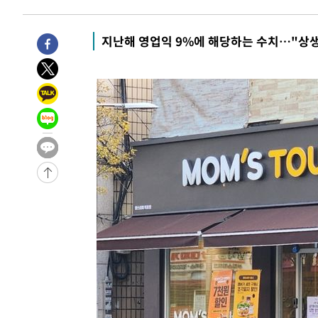
-15643초 전 >
극한폭염 한풀 꺾이지만…'낮 최고 35도' 무더위, 열대야
주 날씨]
-12661초 전 >
축구협회 "압수수색·성접대 논란 사과…쇄신의 기회로 
지난해 영업익 9%에 해당하는 수치…"상생
-11178초 전 >
[속보]'압수수색·성접대 논란' 축구협회 "실망과 걱정 
송"
3분 전 >
'최고 37도' 폭염 지속…강원동해안 최대 150㎜ 비
1시간 전 >
[속보]뉴욕증시 상승 마감…S&P 0.6% 나스닥 1.3%↑