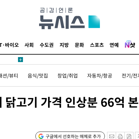
견
IT·바이오
사회
수도권
지방
문화
스포츠
연예
 계속[다음
삼겠다"
패션/뷰티
음식/맛집
창업/취업
자동차/항공
전기/전
안겨드려 죄
 닭고기 가격 인상분 66억 
견
구글에서 선호하는 매체로 추가