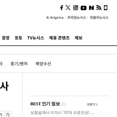
사이 해답 찾았죠"…알을
깨고 나온 '초자아'
K-Artprice
프라임뉴시스
위클리뉴시스
광장
포토
TV뉴시스
제휴 콘텐츠
제보
자
중기/벤처
해양수산
본사