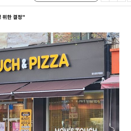
 계속[다음
삼겠다"
 위한 결정"
안겨드려 죄