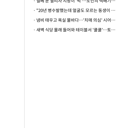
· 엘베 문 열리자 지팡이 '퍽'…노인의 택배기사 폭행 이유
· "20년 병수발했는데 얼굴도 모르는 동생이 유산 절반을"…배다른 형제 상속권 있을까
· 냄비 태우고 욕실 물바다…'치매 의심' 시어머니 검사 권유했다가 '날벼락'
· 새벽 식당 몰래 들어와 테이블서 '쿨쿨'…토사물 남기고 사라진 남성