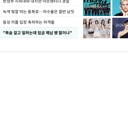
반정부 시위대와 대치한 아르헨티나 경찰
녹색 빛깔 띄는 동복호…저수율은 절반 남짓
동성 커플 입장 축하하는 하객들
"목숨 걸고 일하는데 임금 체납 웬 말이냐"