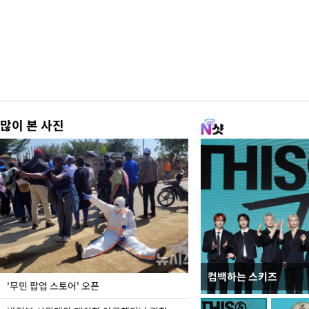
많이 본 사진
컴백하는 스키즈
지석천 뒤덮은 개구리
'무민 팝업 스토어' 오픈