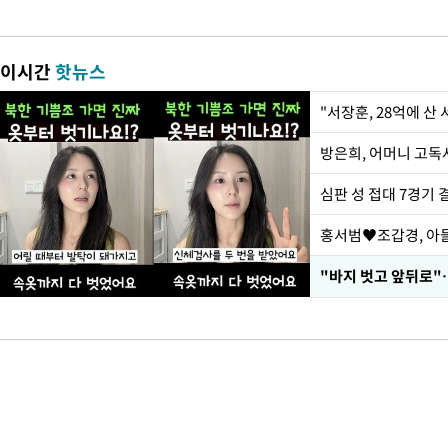
이시간
핫뉴스
"서장훈, 28억에 산
방은희, 어머니 고독사
심판 성 접대 7경기 
홍서범♥조갑경, 아들
"바지 벗고 앞뒤로"