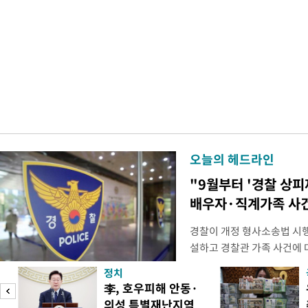
오늘의 헤드라인
"9월부터 '경찰 상피
배우자·직계가족 사건
경찰이 개정 형사소송법 시
설하고 경찰관 가족 사건에 
피제'를 도입한다. 경찰청은 
정치
후속 조치 태스크포스(TF)'
李, 호우피해 안동·
우선 올해 하반기 인사에 
의성 특별재난지역