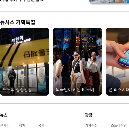
뉴시스 기획특집
모두의 정신건강
외국인이 키운 K-소비
폰 리스시
뉴스
광장
실시간
정치
국제
기자수첩
스토리칼럼