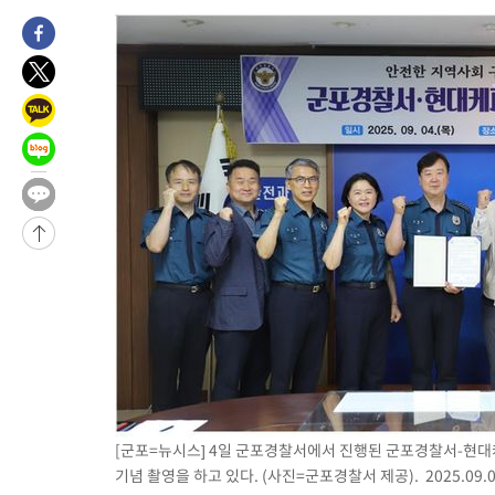
병태 후임
-14216초 전 >
[속보]국힘 윤리위, '돌려차기 발언' 진종오·서범수 징계 절차 
-9541초 전 >
[속보] 7월 중국 수출 23.9%↑ 수입 27.5%↑…무역총액 25.
-6701초 전 >
[속보]'채상병 순직 책임' 임성근, 항소심도 징역 3년
-6567초 전 >
[속보]종합특검, '관저이전 봐주기 감사' 유병호 구속기소
-3167초 전 >
민주 콩고 에볼라환자 4천명 돌파, 4053명 발생 1850명 사망
-31033초 전 >
"낮 기온 소폭 하락"…수도권 폭염중대경보, 폭염경보로 하향
-30997초 전 >
[속보]이 대통령, '호우피해' 안동·의성 관할 4개 면 특별재난
선포
-30960초 전 >
[단독]중수청 지원 검사들, 정원 초과 시 낮은 계급 임용…희망
갈 수도
-28931초 전 >
낮 최고 37도 찜통더위…곳곳 소나기·강원 많은 비[내일날씨]
-27237초 전 >
SK하이닉스, 용인·청주 팹에 54조 투자…"AI 메모리 수요 선
응"
-24093초 전 >
여자배구 이재영·이다영 자매, 아제르바이잔 투란VC 입단
-23346초 전 >
외국인 심판 성 접대 7경기 들여다보니…한국 축구 '5승 2무'
-23080초 전 >
[속보]코스닥, 2.86포인트(0.36%) 내린 798.81마감
-23033초 전 >
[속보]코스피, 6200선 약보합…0.60% 내린 6258.77에 마쳐
[군포=뉴시스] 4일 군포경찰서에서 진행된 군포경찰서-현대
-23013초 전 >
[속보]원·달러 환율, 7.7원 내린 1416.1원 마감
기념 촬영을 하고 있다. (사진=군포경찰서 제공).
2025.09.
-22902초 전 >
[속보] 노원서 40.1도 관측…서울, 2018년 이후 첫 40도