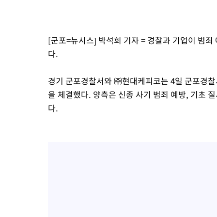
-19992초 전 >
[속보]종합특검, '계엄 수용공간 확보' 신용해 前교정본부장 기
-18865초 전 >
외신들도 주목한 韓축구 파문…"국민적 공분에 수사 재개"
-18836초 전 >
11시간 압수수색에 성접대 파문까지…'쑥대밭' 된 축구협회
[군포=뉴시스] 박석희 기자 = 경찰과 기업이 범죄
-17858초 전 >
[속보]규제합리화위원회 부위원장에 김태유 서울대 공대 교수
다.
병태 후임
-14216초 전 >
[속보]국힘 윤리위, '돌려차기 발언' 진종오·서범수 징계 절차 
-9541초 전 >
[속보] 7월 중국 수출 23.9%↑ 수입 27.5%↑…무역총액 25.
경기 군포경찰서와 ㈜현대케피코는 4일 군포경찰
-6701초 전 >
[속보]'채상병 순직 책임' 임성근, 항소심도 징역 3년
을 체결했다. 양측은 신종 사기 범죄 예방, 기초 
-6567초 전 >
[속보]종합특검, '관저이전 봐주기 감사' 유병호 구속기소
다.
-3167초 전 >
민주 콩고 에볼라환자 4천명 돌파, 4053명 발생 1850명 사망