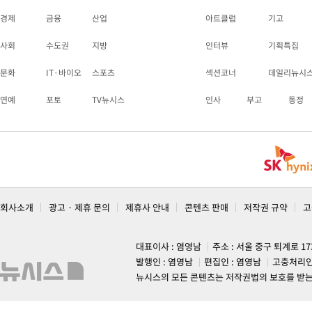
경제
금융
산업
아트클럽
기고
사회
수도권
지방
인터뷰
기획특집
문화
IT·바이오
스포츠
섹션코너
데일리뉴시
연예
포토
TV뉴시스
인사
부고
동정
회사소개
광고 · 제휴 문의
제휴사 안내
콘텐츠 판매
저작권 규약
고
대표이사 : 염영남
주소 : 서울 중구 퇴계로 1
발행인 : 염영남
편집인 : 염영남
고충처리인
뉴시스의 모든 콘텐츠는 저작권법의 보호를 받는 바, 무