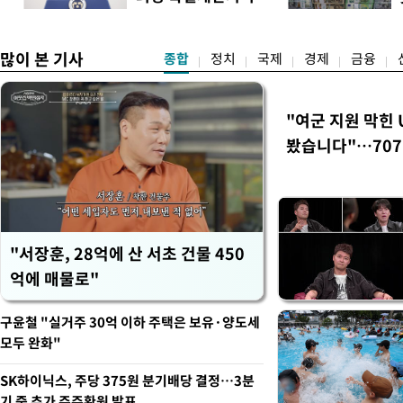
하던 수사감찰 기능을 인권
도
선포
많이 본 기사
종합
정치
국제
경제
금융
"여군 지원 막힌 
봤습니다"…707
벽 소화'
"서장훈, 28억에 산 서초 건물 450
억에 매물로"
구윤철 "실거주 30억 이하 주택은 보유·양도세
모두 완화"
SK하이닉스, 주당 375원 분기배당 결정…3분
기 중 추가 주주환원 발표