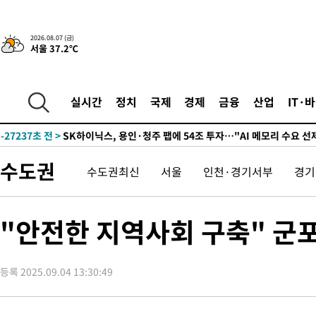
-3167초 전 >
민주 콩고 에볼라환자 4천명 돌파, 4053명 발생 1850명 사망
-31033초 전 >
"낮 기온 소폭 하락"…수도권 폭염중대경보, 폭염경보로 하향
2026.08.07 (금)
서울 37.2℃
-30997초 전 >
[속보]이 대통령, '호우피해' 안동·의성 관할 4개 면 특별재난
선포
-30960초 전 >
[단독]중수청 지원 검사들, 정원 초과 시 낮은 계급 임용…희망
갈 수도
-28931초 전 >
낮 최고 37도 찜통더위…곳곳 소나기·강원 많은 비[내일날씨]
실시간
정치
국제
경제
금융
산업
IT·
-27237초 전 >
SK하이닉스, 용인·청주 팹에 54조 투자…"AI 메모리 수요 선
응"
-24093초 전 >
여자배구 이재영·이다영 자매, 아제르바이잔 투란VC 입단
-23346초 전 >
외국인 심판 성 접대 7경기 들여다보니…한국 축구 '5승 2무'
수도권
수도권최신
서울
인천·경기서부
경기
-23080초 전 >
[속보]코스닥, 2.86포인트(0.36%) 내린 798.81마감
-23033초 전 >
[속보]코스피, 6200선 약보합…0.60% 내린 6258.77에 마쳐
-23013초 전 >
[속보]원·달러 환율, 7.7원 내린 1416.1원 마감
"안전한 지역사회 구축" 군
-22902초 전 >
[속보] 노원서 40.1도 관측…서울, 2018년 이후 첫 40도
-19992초 전 >
[속보]종합특검, '계엄 수용공간 확보' 신용해 前교정본부장 기
등록 2025.09.04 13:30:49
-18865초 전 >
외신들도 주목한 韓축구 파문…"국민적 공분에 수사 재개"
-18836초 전 >
11시간 압수수색에 성접대 파문까지…'쑥대밭' 된 축구협회
-17858초 전 >
[속보]규제합리화위원회 부위원장에 김태유 서울대 공대 교수