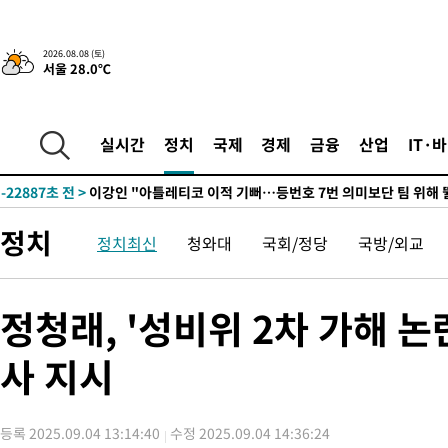
2026.08.08 (토)
서울 28.0℃
7시간 전 >
[속보]뉴욕증시 상승 마감…S&P 0.6% 나스닥 1.3%↑
-24118초 전 >
[속보]與최고위원 제주·인천 순회경선…박선원·최민희·서미
한민수·김용 순
-24071초 전 >
[속보]김민석, 與 전대 당원투표 누적 득표율 45.42%로 1위…
실시간
정치
국제
경제
금융
산업
IT·
청래 44.56%
-23353초 전 >
[속보]與 대표 경선 제주·인천 당원투표…金 47.75%·鄭
42.08%·宋 10.17%
-22887초 전 >
이강인 "아틀레티코 이적 기뻐…등번호 7번 의미보단 팀 위해 
것"
-22822초 전 >
[속보]與 당대표 경선, 제주·인천 권리당원 투표 김민석 승리
정치
정치최신
청와대
국회/정당
국방/외교
-16596초 전 >
낮 최고 35도 '무더위'…동해안 시간당 30㎜ '강한 비'[내일날
-15866초 전 >
[속보]이강인 "감독님이 원하는 마음 느꼈고, 많은 트로피 원해
틀레티코 이적"
-15648초 전 >
수도권 40도 육박 '펄펄'…동해안 일부 지역엔 호의주의보
정청래, '성비위 2차 가해 
-14617초 전 >
온열질환 사망자 3명 늘어…누적 환자 3000명 돌파
사 지시
-8562초 전 >
강릉에 시간당 81.4㎜ 물폭탄…도로 잠기고 담벼락 붕괴
-4669초 전 >
백운산서 80년근 천종산삼 9뿌리 발견…감정가 1.3억원
-2379초 전 >
선재도서 해루질 나섰다 실종 60대, 닷새 만에 숨진 채 발견
등록 2025.09.04 13:14:40
수정 2025.09.04 14:36:24
1분 전 >
남자 농구, 나고야 아시안게임서 '홈팀' 일본과 한일전