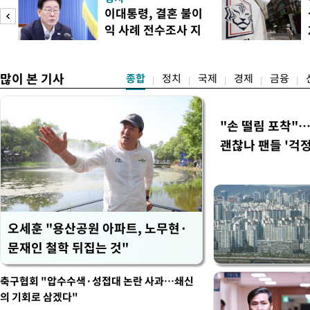
다. 앞서 정청래 후보 우세
이대통령, 결혼 불이
·울산·경남 경선에서 1승 1
익 사례 전수조사 지
제주·인천 경선에서 이기며 '
시
만 두 후보 간 누적 득표율 차
많이 본 기사
종합
정치
국제
경제
금융
"손 떨림 포착"
괜찮나 팬들 '걱정
오세훈 "용산공원 아파트, 노무현·
문재인 철학 뒤집는 것"
축구협회 "압수수색·성접대 논란 사과…쇄신
의 기회로 삼겠다"