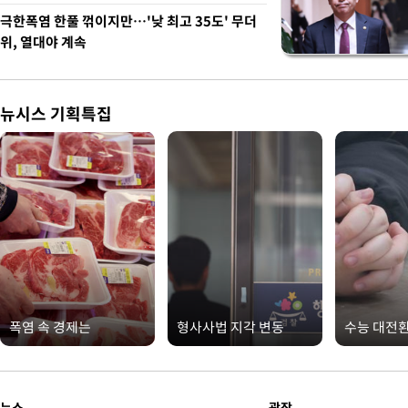
극한폭염 한풀 꺾이지만…'낮 최고 35도' 무더
위, 열대야 계속
뉴시스 기획특집
폭염 속 경제는
형사사법 지각 변동
수능 대전
뉴스
광장