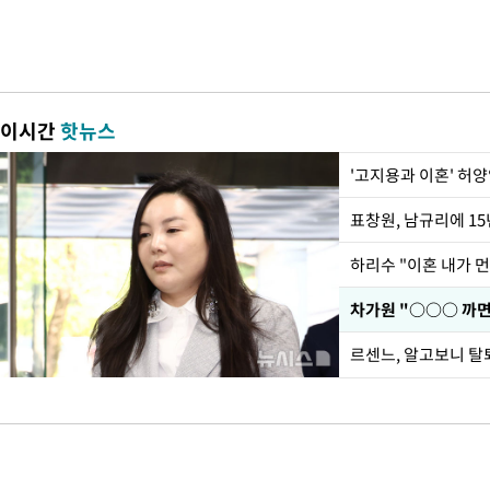
이시간
핫뉴스
'고지용과 이혼' 허양
하리수 "이혼 내가 
르센느, 알고보니 탈