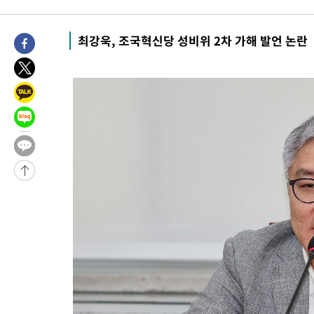
11분 전 >
여수 오동도 해상서 모터보트 전복…1명 사망·1명 실종
1시간 전 >
극한폭염 한풀 꺾이지만…'낮 최고 35도' 무더위, 열대야 계속[다
최강욱, 조국혁신당 성비위 2차 가해 발언 논란
날씨]
2시간 전 >
축구협회 "압수수색·성접대 논란 사과…쇄신의 기회로 삼겠다"
2시간 전 >
[속보]'압수수색·성접대 논란' 축구협회 "실망과 걱정 안겨드려 죄
5시간 전 >
'최고 37도' 폭염 지속…강원동해안 최대 150㎜ 비
7시간 전 >
[속보]뉴욕증시 상승 마감…S&P 0.6% 나스닥 1.3%↑
-24118초 전 >
[속보]與최고위원 제주·인천 순회경선…박선원·최민희·서미
한민수·김용 순
-24071초 전 >
[속보]김민석, 與 전대 당원투표 누적 득표율 45.42%로 1위…
청래 44.56%
-23353초 전 >
[속보]與 대표 경선 제주·인천 당원투표…金 47.75%·鄭
42.08%·宋 10.17%
-22887초 전 >
이강인 "아틀레티코 이적 기뻐…등번호 7번 의미보단 팀 위해 
것"
-22822초 전 >
[속보]與 당대표 경선, 제주·인천 권리당원 투표 김민석 승리
-16596초 전 >
낮 최고 35도 '무더위'…동해안 시간당 30㎜ '강한 비'[내일날
-15866초 전 >
[속보]이강인 "감독님이 원하는 마음 느꼈고, 많은 트로피 원해
틀레티코 이적"
-15648초 전 >
수도권 40도 육박 '펄펄'…동해안 일부 지역엔 호의주의보
-14617초 전 >
온열질환 사망자 3명 늘어…누적 환자 3000명 돌파
-8562초 전 >
강릉에 시간당 81.4㎜ 물폭탄…도로 잠기고 담벼락 붕괴