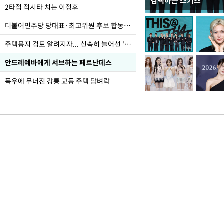
컴백하는 스키즈
이번주 국회에는 무슨 일
2타점 적시타 치는 이정후
더불어민주당 당대표·최고위원 후보 합동연설회
주택용지 검토 알려지자... 신속히 늘어선 '근조화환'
안드레예바에게 서브하는 페르난데스
폭우에 무너진 강릉 교동 주택 담벼락