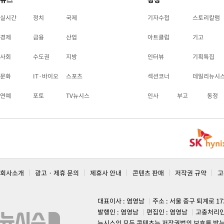
실시간
정치
국제
기자수첩
스토리칼럼
경제
금융
산업
아트클럽
기고
사회
수도권
지방
인터뷰
기획특집
문화
IT·바이오
스포츠
섹션코너
데일리뉴시
연예
포토
TV뉴시스
인사
부고
동정
회사소개
광고 · 제휴 문의
제휴사 안내
콘텐츠 판매
저작권 규약
고
대표이사 : 염영남
주소 : 서울 중구 퇴계로 1
발행인 : 염영남
편집인 : 염영남
고충처리인
뉴시스의 모든 콘텐츠는 저작권법의 보호를 받는 바, 무