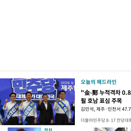
오늘의 헤드라인
"金-鄭 누적격차 0.
될 호남 표심 주목
김민석, 제주·인천서 47.
더불어민주당 8·17 전당대
보가 8일 제주·인천 지역 순
정치