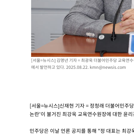
-4669초 전 >
백운산서 80년근 천종산삼 9뿌리 발견…감정가 1.3억원
-2379초 전 >
선재도서 해루질 나섰다 실종 60대, 닷새 만에 숨진 채 발견
1분 전 >
남자 농구, 나고야 아시안게임서 '홈팀' 일본과 한일전
11분 전 >
여수 오동도 해상서 모터보트 전복…1명 사망·1명 실종
1시간 전 >
극한폭염 한풀 꺾이지만…'낮 최고 35도' 무더위, 열대야 계속[다
날씨]
2시간 전 >
축구협회 "압수수색·성접대 논란 사과…쇄신의 기회로 삼겠다"
2시간 전 >
[속보]'압수수색·성접대 논란' 축구협회 "실망과 걱정 안겨드려 죄
[서울=뉴시스] 김명년 기자 = 최광욱 더불어민주당 교육연
5시간 전 >
'최고 37도' 폭염 지속…강원동해안 최대 150㎜ 비
에서 발언하고 있다. 2025.08.22.
kmn@newsis.com
7시간 전 >
[속보]뉴욕증시 상승 마감…S&P 0.6% 나스닥 1.3%↑
[서울=뉴시스]신재현 기자 = 정청래 더불어민주당
논란'이 불거진 최강욱 교육연수원장에 대한 윤리
민주당은 이날 언론 공지를 통해 "정 대표는 최