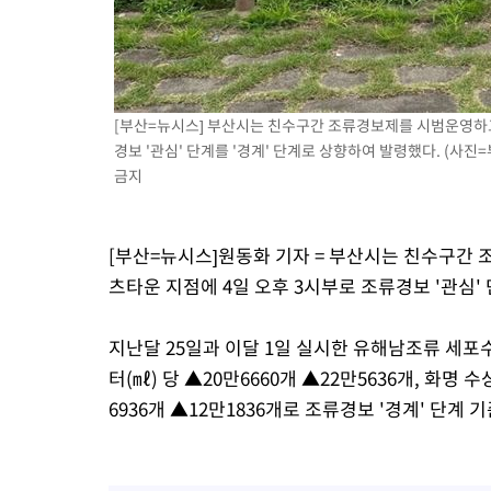
24분 전 >
온열질환 사망자 3명 늘어…누적 환자 3000명 돌파
2시간 전 >
강릉에 시간당 81.4㎜ 물폭탄…도로 잠기고 담벼락 붕괴
3시간 전 >
백운산서 80년근 천종산삼 9뿌리 발견…감정가 1.3억원
3시간 전 >
선재도서 해루질 나섰다 실종 60대, 닷새 만에 숨진 채 발견
[부산=뉴시스] 부산시는 친수구간 조류경보제를 시범운영하고 
4시간 전 >
남자 농구, 나고야 아시안게임서 '홈팀' 일본과 한일전
경보 '관심' 단계를 '경계' 단계로 상향하여 발령했다. (사진=부산
금지
4시간 전 >
여수 오동도 해상서 모터보트 전복…1명 사망·1명 실종
5시간 전 >
극한폭염 한풀 꺾이지만…'낮 최고 35도' 무더위, 열대야 계속[다
날씨]
6시간 전 >
축구협회 "압수수색·성접대 논란 사과…쇄신의 기회로 삼겠다"
[부산=뉴시스]원동화 기자 = 부산시는 친수구간 
6시간 전 >
[속보]'압수수색·성접대 논란' 축구협회 "실망과 걱정 안겨드려 죄
츠타운 지점에 4일 오후 3시부로 조류경보 '관심'
10시간 전 >
'최고 37도' 폭염 지속…강원동해안 최대 150㎜ 비
12시간 전 >
[속보]뉴욕증시 상승 마감…S&P 0.6% 나스닥 1.3%↑
지난달 25일과 이달 1일 실시한 유해남조류 세포
터(㎖) 당 ▲20만6660개 ▲22만5636개, 화명
6936개 ▲12만1836개로 조류경보 '경계' 단계 