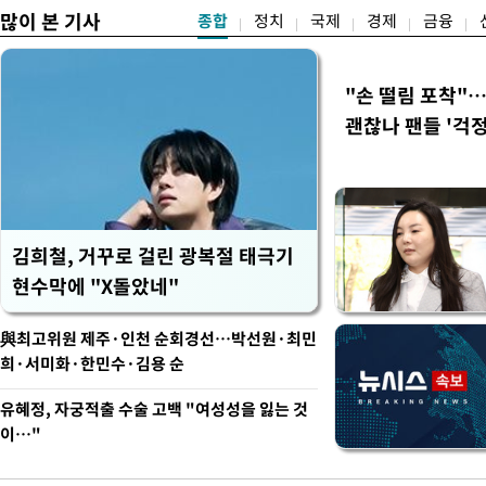
많이 본 기사
종합
정치
국제
경제
금융
"손 떨림 포착"
괜찮나 팬들 '걱정
김희철, 거꾸로 걸린 광복절 태극기
현수막에 "X돌았네"
與최고위원 제주·인천 순회경선…박선원·최민
희·서미화·한민수·김용 순
유혜정, 자궁적출 수술 고백 "여성성을 잃는 것
이…"