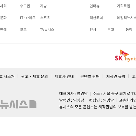
사회
수도권
지방
인터뷰
기획특집
문화
IT·바이오
스포츠
섹션코너
데일리뉴시
연예
포토
TV뉴시스
인사
부고
동정
회사소개
광고 · 제휴 문의
제휴사 안내
콘텐츠 판매
저작권 규약
고
대표이사 : 염영남
주소 : 서울 중구 퇴계로 1
발행인 : 염영남
편집인 : 염영남
고충처리인
뉴시스의 모든 콘텐츠는 저작권법의 보호를 받는 바, 무