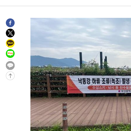
4시간 전 >
남자 농구, 나고야 아시안게임서 '홈팀' 일본과 한일전
4시간 전 >
여수 오동도 해상서 모터보트 전복…1명 사망·1명 실종
5시간 전 >
극한폭염 한풀 꺾이지만…'낮 최고 35도' 무더위, 열대야 계속[다
날씨]
6시간 전 >
축구협회 "압수수색·성접대 논란 사과…쇄신의 기회로 삼겠다"
6시간 전 >
[속보]'압수수색·성접대 논란' 축구협회 "실망과 걱정 안겨드려 죄
10시간 전 >
'최고 37도' 폭염 지속…강원동해안 최대 150㎜ 비
12시간 전 >
[속보]뉴욕증시 상승 마감…S&P 0.6% 나스닥 1.3%↑
-16975초 전 >
이란 "호르무즈 재개방 합의 근접…美 배상 선행돼야"
-8022초 전 >
[속보]與최고위원 제주·인천 순회경선…박선원·최민희·서미화
민수·김용 순
-7975초 전 >
[속보]김민석, 與 전대 당원투표 누적 득표율 45.42%로 1위… 
래 44.56%
-7257초 전 >
[속보]與 대표 경선 제주·인천 당원투표…金 47.75%·鄭 42.0
宋 10.17%
-6791초 전 >
이강인 "아틀레티코 이적 기뻐…등번호 7번 의미보단 팀 위해 뛸
-6726초 전 >
[속보]與 당대표 경선, 제주·인천 권리당원 투표 김민석 승리
-500초 전 >
낮 최고 35도 '무더위'…동해안 시간당 30㎜ '강한 비'[내일날씨]
3분 전 >
[속보]이강인 "감독님이 원하는 마음 느꼈고, 많은 트로피 원해 아틀
코 이적"
7분 전 >
수도권 40도 육박 '펄펄'…동해안 일부 지역엔 호의주의보