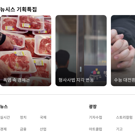
뉴시스 기획특집
폭염 속 경제는
형사사법 지각 변동
수능 대전
뉴스
광장
실시간
정치
국제
기자수첩
스토리칼럼
경제
금융
산업
아트클럽
기고