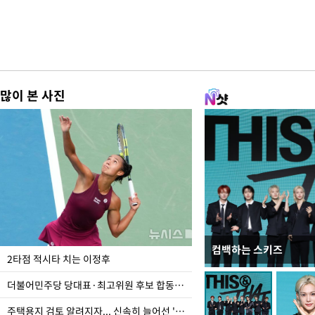
많이 본 사진
컴백하는 스키즈
이번주 국회에는 무슨 일
2타점 적시타 치는 이정후
더불어민주당 당대표·최고위원 후보 합동연설회
주택용지 검토 알려지자... 신속히 늘어선 '근조화환'