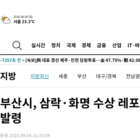
2026.08.09 (일)
서울 25.3℃
12시간 전 >
[속보]뉴욕증시 상승 마감…S&P 0.6% 나스닥 1.3%↑
-16975초 전 >
이란 "호르무즈 재개방 합의 근접…美 배상 선행돼야"
-8022초 전 >
[속보]與최고위원 제주·인천 순회경선…박선원·최민희·서미화
실시간
정치
국제
경제
금융
산업
IT·
민수·김용 순
-7975초 전 >
[속보]김민석, 與 전대 당원투표 누적 득표율 45.42%로 1위… 
래 44.56%
-7257초 전 >
[속보]與 대표 경선 제주·인천 당원투표…金 47.75%·鄭 42.0
宋 10.17%
-6791초 전 >
이강인 "아틀레티코 이적 기뻐…등번호 7번 의미보단 팀 위해 뛸
지방
지방최신
세종
부산
대구/경북
전남광
-6726초 전 >
[속보]與 당대표 경선, 제주·인천 권리당원 투표 김민석 승리
-500초 전 >
낮 최고 35도 '무더위'…동해안 시간당 30㎜ '강한 비'[내일날씨]
3분 전 >
[속보]이강인 "감독님이 원하는 마음 느꼈고, 많은 트로피 원해 아틀
부산시, 삼락·화명 수상 레포
코 이적"
7분 전 >
수도권 40도 육박 '펄펄'…동해안 일부 지역엔 호의주의보
발령
24분 전 >
온열질환 사망자 3명 늘어…누적 환자 3000명 돌파
2시간 전 >
강릉에 시간당 81.4㎜ 물폭탄…도로 잠기고 담벼락 붕괴
3시간 전 >
백운산서 80년근 천종산삼 9뿌리 발견…감정가 1.3억원
등록 2025.09.04 15:33:59
3시간 전 >
선재도서 해루질 나섰다 실종 60대, 닷새 만에 숨진 채 발견