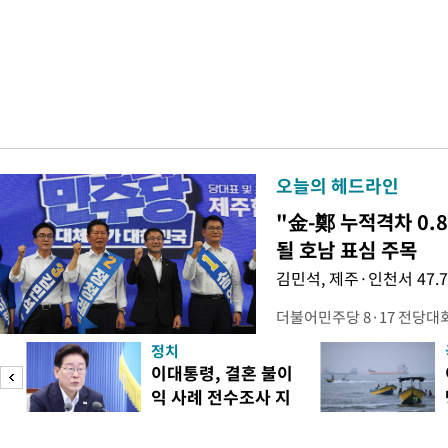
오늘의 헤드라인
"金-鄭 누적격차 0.
될 호남 표심 주목
김민석, 제주·인천서 47.
더불어민주당 8·17 전당대
보가 8일 제주·인천 지역 순
정치
다. 앞서 정청래 후보 우세
이대통령, 결혼 불이
·울산·경남 경선에서 1승 1
익 사례 전수조사 지
제주·인천 경선에서 이기며 '
시
만 두 후보 간 누적 득표율 차