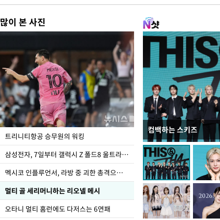
많이 본 사진
컴백하는 스키즈
입추 하루 앞둔 전남광
트리니티항공 승무원의 워킹
폭염
삼성전자, 7일부터 갤럭시 Z 폴드8 울트라·폴드8·플립8 출시
멕시코 인플루언서, 라방 중 괴한 총격으로 사망
멀티 골 세리머니하는 리오넬 메시
오타니 멀티 홈런에도 다저스는 6연패