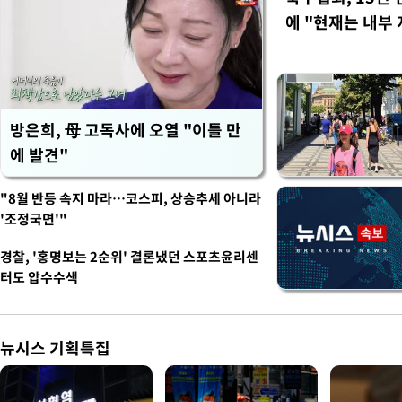
에 "현재는 내부 
방은희, 母 고독사에 오열 "이틀 만
에 발견"
"8월 반등 속지 마라…코스피, 상승추세 아니라
'조정국면'"
경찰, '홍명보는 2순위' 결론냈던 스포츠윤리센
터도 압수수색
뉴시스 기획특집