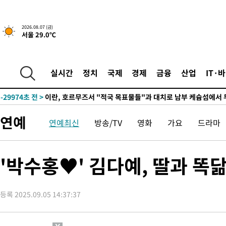
2026.08.07 (금)
서울 29.0℃
-24560초 전 >
[속보] 뉴욕증시, 일제 하락 마감…나스닥 0.06%↓
실시간
정치
국제
경제
금융
산업
IT·
-29974초 전 >
이란, 호르무즈서 "적국 목표물들"과 대치로 남부 케슘섬에서 
례 큰 폭발음
-28689초 전 >
[속보]美, 폴리실리콘 수입 규제…파생제품 15% 관세, 120일
발효
-26840초 전 >
[속보]트럼프, 美 원정출산 금지 행정명령 서명
연예
연예최신
방송/TV
영화
가요
드라마
-24540초 전 >
[속보] 뉴욕증시, 일제 하락 마감…나스닥 0.06%↓
-29994초 전 >
이란, 호르무즈서 "적국 목표물들"과 대치로 남부 케슘섬에서 
례 큰 폭발음
-28709초 전 >
[속보]美, 폴리실리콘 수입 규제…파생제품 15% 관세, 120일
'박수홍♥' 김다예, 딸과 똑
발효
-26860초 전 >
[속보]트럼프, 美 원정출산 금지 행정명령 서명
-24560초 전 >
[속보] 뉴욕증시, 일제 하락 마감…나스닥 0.06%↓
등록 2025.09.05 14:37:37