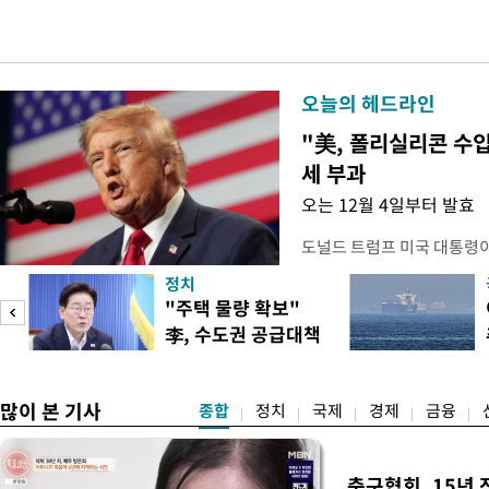
오늘의 헤드라인
"美, 폴리실리콘 수입
세 부과
오는 12월 4일부터 발효
도널드 트럼프 미국 대통령
콘 산업과 공급망을 보호하기
정치
대통령은 6일(현지 시간) 
"주택 물량 확보"
품 수입에 최저 수입가격제
李, 수도권 공급대책
15%의 종가 관세를 부과
집중 점검
백악관이 밝혔다. 이에 따라
러
많이 본 기사
종합
정치
국제
경제
금융
축구협회, 15년 