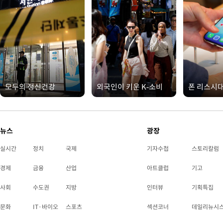
모두의 정신건강
외국인이 키운 K-소비
폰 리스시
뉴스
광장
실시간
정치
국제
기자수첩
스토리칼럼
경제
금융
산업
아트클럽
기고
사회
수도권
지방
인터뷰
기획특집
문화
IT·바이오
스포츠
섹션코너
데일리뉴시