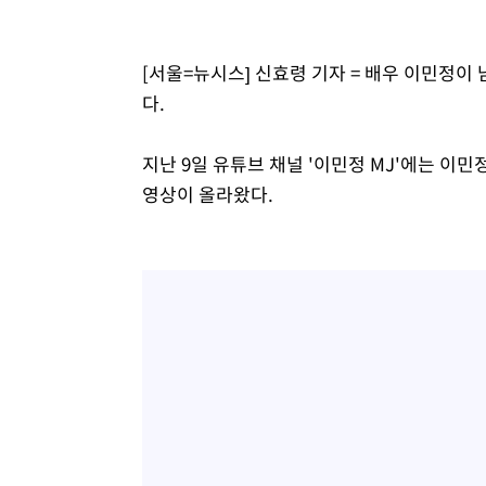
51분 전 >
[속보]코스피, 301.88포인트(4.58%) 내린 6296.38 마감
53분 전 >
[속보]원·달러 환율, 0.7원 내린 1423.8원 마감
[서울=뉴시스] 신효령 기자 = 배우 이민정이
1시간 전 >
"여기 떨어졌다"…다누리, 스페이스X 로켓 달 충돌 흔적 포착
다.
2시간 전 >
손흥민, 5경기 연속골 실패…LAFC는 승부차기 끝 과달라하라
4시간 전 >
내일까지 39도 '펄펄'…기상청 "태풍 지나며 폭염 잠시 꺾인
지난 9일 유튜브 채널 '이민정 MJ'에는 이민
영상이 올라왔다.