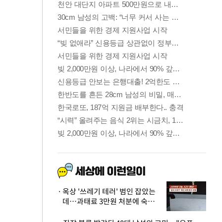
옥상 '쓰레기 테러' 범인 잡았는
데…과태료 3만원 처분에 숙박업
주 허탈