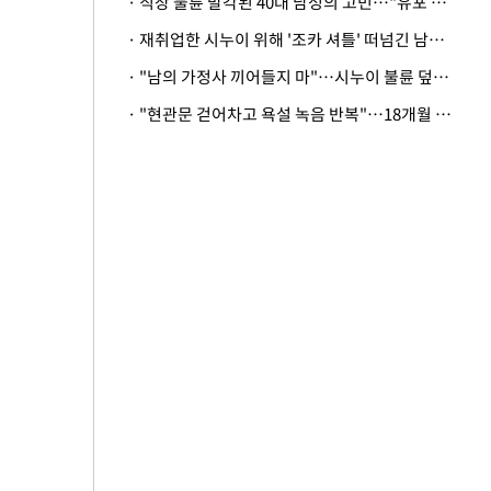
· 직장 불륜 발각된 40대 남성의 고민…"유포 동료 명예훼손·협박죄 고소 가능할까"
· 재취업한 시누이 위해 '조카 셔틀' 떠넘긴 남편…아내 "난 못한다"
· "남의 가정사 끼어들지 마"…시누이 불륜 덮으려는 남편에 억울한 아내
· "현관문 걷어차고 욕설 녹음 반복"…18개월 아기 키우는 집 뒤흔든 '앞집의 비극'