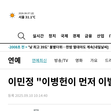
-19432초 전 >
경찰, '홍명보는 2순위' 결론냈던 스포츠윤리센터도 압
-5028초 전 >
[속보]합참 "北 발사체는 단거리탄도미사일…감시·경계태
2026.08.07 (금)
서울 31.1℃
-4776초 전 >
日방위성, 北이 동해로 쏜 발사체는 탄도미사일 가능성
-3206초 전 >
[속보] SKT, 에이닷 서비스 장애 발생…"원인 파악 중"
-2612초 전 >
[속보]합참 "북, 동해상으로 미상 발사체 발사"
실시간
정치
국제
경제
금융
산업
-2008초 전 >
'낮 최고 39도' 불볕더위…한밤 열대야도 계속[내일날씨]
-1967초 전 >
[속보]7~9일 프로야구 3연전도 폭염 취소…11일 재개
-1629초 전 >
"韓 외환시장 개입 관측 배경엔 美의 대한국 무역적자 있어
연예
연예최신
방송/TV
영화
가요
드
-1456초 전 >
'월드컵 탈락 후폭풍' 축구협회…초유의 압수수색에 '충격
-1296초 전 >
서울 낮 37.9도, 올여름 최고치 경신…영등포 순간 '40도'
-858초 전 >
[속보]종합특검, 대검 추가 압수수색…내란 중요임무종사 
이민정 "이병헌이 먼저 이
50분 전 >
[속보]코스닥, 800p 회복…0.26% 오른 801.67 마감
51분 전 >
[속보]코스피, 301.88포인트(4.58%) 내린 6296.38 마감
등록 2025.09.10 10:14:40
54분 전 >
[속보]원·달러 환율, 0.7원 내린 1423.8원 마감
1시간 전 >
"여기 떨어졌다"…다누리, 스페이스X 로켓 달 충돌 흔적 포착
2시간 전 >
손흥민, 5경기 연속골 실패…LAFC는 승부차기 끝 과달라하라