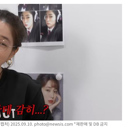
다"
수수색(종
4%↑
침 준수"
수수색
세 강화"
"
·당황'
처) 2025.09.10.
photo@newsis.com
*재판매 및 DB 금지
혐의