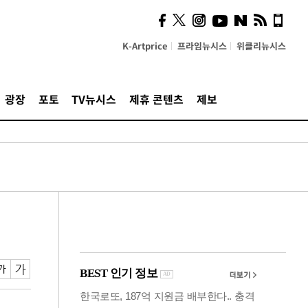
의견, 국토부·LH에 충실히
전달할 것"
K-Artprice
프라임뉴시스
위클리뉴시스
광장
포토
TV뉴시스
제휴 콘텐츠
제보