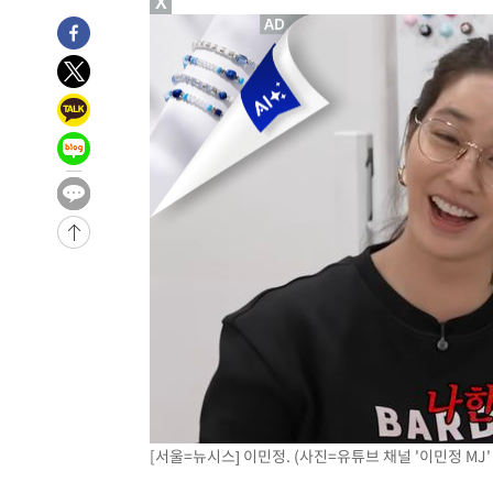
X
4시간 전 >
내일까지 39도 '펄펄'…기상청 "태풍 지나며 폭염 잠시 꺾인
-22538초 전 >
'월드컵 탈락 후폭풍' 축구협회…11시간 걸린 초유의 압
합)
-21974초 전 >
[속보] 뉴욕증시, 혼조 출발…나스닥 0.3%↓, 다우 0.1
-20767초 전 >
축구협회, 15년 전 심판 성 접대 파문에 "현재는 내부 지
-19452초 전 >
경찰, '홍명보는 2순위' 결론냈던 스포츠윤리센터도 압
-5048초 전 >
[속보]합참 "北 발사체는 단거리탄도미사일…감시·경계태
-4796초 전 >
日방위성, 北이 동해로 쏜 발사체는 탄도미사일 가능성
-3226초 전 >
[속보] SKT, 에이닷 서비스 장애 발생…"원인 파악 중"
-2632초 전 >
[속보]합참 "북, 동해상으로 미상 발사체 발사"
-2028초 전 >
'낮 최고 39도' 불볕더위…한밤 열대야도 계속[내일날씨]
-1987초 전 >
[속보]7~9일 프로야구 3연전도 폭염 취소…11일 재개
-1649초 전 >
"韓 외환시장 개입 관측 배경엔 美의 대한국 무역적자 있어
-1476초 전 >
'월드컵 탈락 후폭풍' 축구협회…초유의 압수수색에 '충격
-1316초 전 >
서울 낮 37.9도, 올여름 최고치 경신…영등포 순간 '40도'
[서울=뉴시스] 이민정. (사진=유튜브 채널 '이민정 MJ' 캡
-878초 전 >
[속보]종합특검, 대검 추가 압수수색…내란 중요임무종사 
50분 전 >
[속보]코스닥, 800p 회복…0.26% 오른 801.67 마감