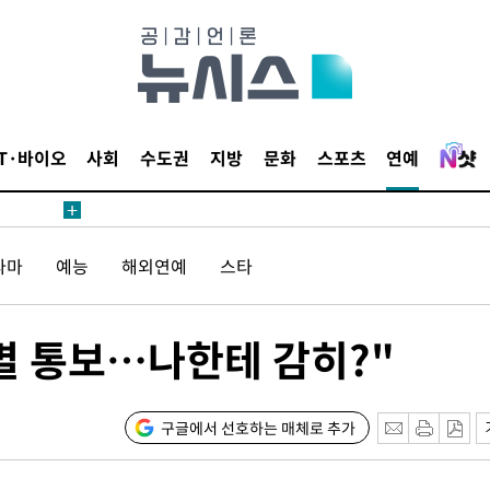
수수색
세 강화"
IT·바이오
사회
수도권
지방
문화
스포츠
연예
"
라마
예능
해외연예
스타
·당황'
혐의
별 통보…나한테 감히?"
구글에서 선호하는 매체로 추가
 격파