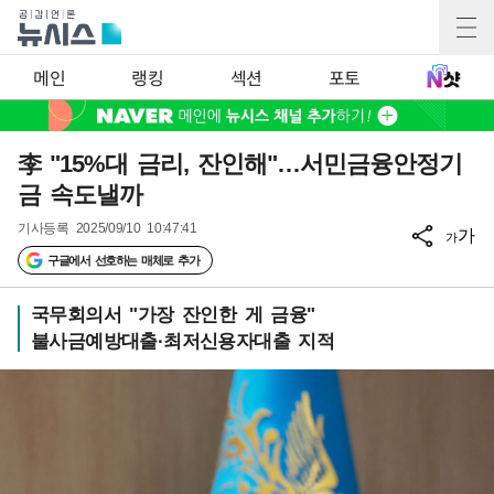
메인
랭킹
섹션
포토
李 "15%대 금리, 잔인해"…서민금융안정기
금 속도낼까
기사등록
2025/09/10 10:47:41
가
가
구글에서 선호하는 매체로 추가
국무회의서 "가장 잔인한 게 금융"
불사금예방대출·최저신용자대출 지적