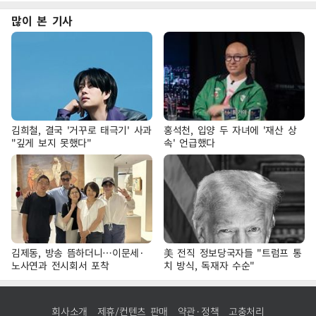
많이 본 기사
김희철, 결국 '거꾸로 태극기' 사과
홍석천, 입양 두 자녀에 '재산 상
"깊게 보지 못했다"
속' 언급했다
김제동, 방송 뜸하더니…이문세·
美 전직 정보당국자들 "트럼프 통
노사연과 전시회서 포착
치 방식, 독재자 수순"
회사소개
제휴/컨텐츠 판매
약관·정책
고충처리