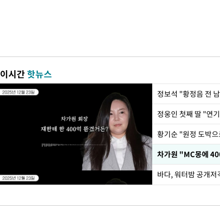
이시간
핫뉴스
정웅인 첫째 딸 "연기
황기순 "원정 도박으
바다, 워터밤 공개저격