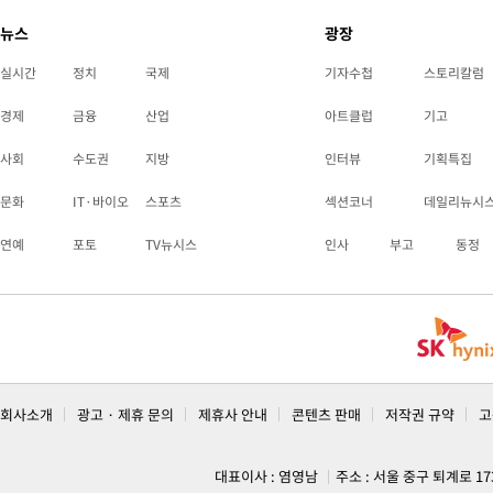
뉴스
광장
실시간
정치
국제
기자수첩
스토리칼럼
경제
금융
산업
아트클럽
기고
사회
수도권
지방
인터뷰
기획특집
문화
IT·바이오
스포츠
섹션코너
데일리뉴시
연예
포토
TV뉴시스
인사
부고
동정
회사소개
광고 · 제휴 문의
제휴사 안내
콘텐츠 판매
저작권 규약
고
대표이사 : 염영남
주소 : 서울 중구 퇴계로 1