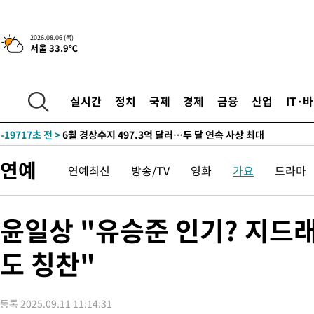
색
-28094초 전 >
[속보]산업장관 "美무역법 제301조 과잉생산 결과 발표 8월 중
상
-27887초 전 >
[속보]코스피 매도사이드카 발동…4%대 급락
2026.08.06 (목)
서울 33.9℃
-27159초 전 >
[속보]전남광주 초대 시민추천 부시장에 백승주·윤난실
-24720초 전 >
서울 열대야 15일째 지속…비공식 '초열대야' 30도 넘어
-23287초 전 >
[속보]코스닥, 2.15포인트(0.27%) 내린 797.44 출발
실시간
정치
국제
경제
금융
산업
IT·
-23270초 전 >
[속보]코스피, 119.51포인트(1.81%) 내린 6478.75 개장
-19717초 전 >
6월 경상수지 497.3억 달러…두 달 연속 사상 최대
-19668초 전 >
서울 낮 39도 '폭염중대경보'…40도 관측 가능성도
연예
연예최신
방송/TV
영화
가요
드라마
-17030초 전 >
미 워싱턴주 스포캔 시의 통제불능 3개 산불, 방화선 일부 구축
-9203초 전 >
[속보] 호르무즈 해협 이란-오만 협상 기대속 뉴욕증시 혼조 마감
우 0.49%↑
-7558초 전 >
[속보] 이란 대통령 "지금 최고지도자와 소통하기가 매우 어려워
윤일상 "유승준 인기? 지드
임 3년 인터뷰
2시간 전 >
[속보] "이란-오만, 호르무즈 해협 통행 항로 합의" 이란 외무부 대
도 칭찬"
-30030초 전 >
[속보]산업장관 "李정부, 원전 반대 안해…안정 전력 위해 불가
-28727초 전 >
[속보]경찰, '홍명보 선임 논란' 대한축구협회·축구회관 등 압
색
-28114초 전 >
[속보]산업장관 "美무역법 제301조 과잉생산 결과 발표 8월 중
등록 2025.09.11 11:14:31
상
-27907초 전 >
[속보]코스피 매도사이드카 발동…4%대 급락