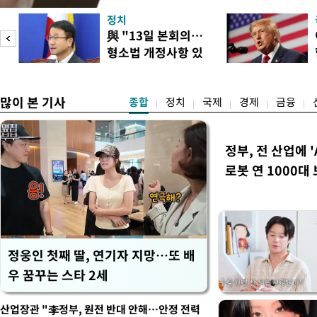
한국거래소는 이날 오전 10
정치
했다고 밝혔다. 발동 당시 
與 "13일 본회의…
대비 5.12% 급락한 987.
형소법 개정사항 있
스피200을 기초자산으로 하
으면 개정"
많이 본 기사
종합
정치
국제
경제
금융
정부, 전 산업에 '
로봇 연 1000대
정웅인 첫째 딸, 연기자 지망…또 배
우 꿈꾸는 스타 2세
산업장관 "李정부, 원전 반대 안해…안정 전력