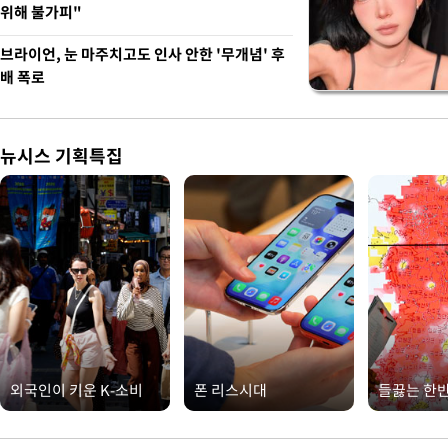
위해 불가피"
브라이언, 눈 마주치고도 인사 안한 '무개념' 후
배 폭로
뉴시스 기획특집
외국인이 키운 K-소비
폰 리스시대
들끓는 한