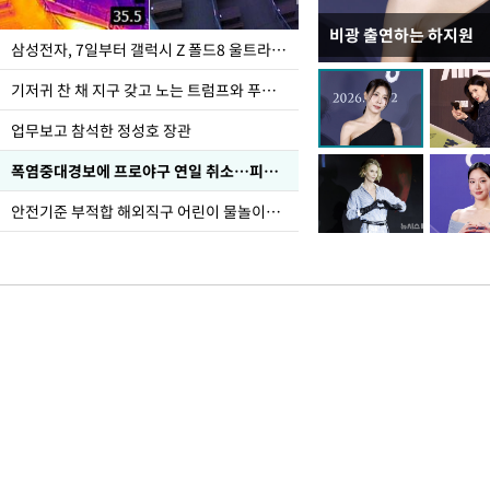
비광 출연하는 하지원
이재명 대통령, "수사
삼성전자, 7일부터 갤럭시 Z 폴드8 울트라·폴드8·플립8 출시
선 다해 강구해야"
기저귀 찬 채 지구 갖고 노는 트럼프와 푸틴 형상 미로
업무보고 참석한 정성호 장관
폭염중대경보에 프로야구 연일 취소…피칭 연습장 '52도'
안전기준 부적합 해외직구 어린이 물놀이용품 판매 중단 요청한 서울시