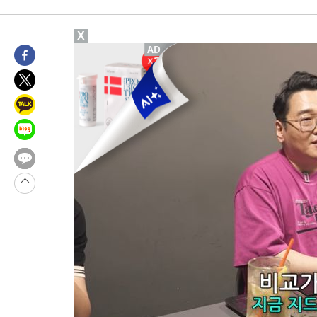
-27179초 전 >
[속보]전남광주 초대 시민추천 부시장에 백승주·윤난실
-24740초 전 >
서울 열대야 15일째 지속…비공식 '초열대야' 30도 넘어
X
-23307초 전 >
[속보]코스닥, 2.15포인트(0.27%) 내린 797.44 출발
-23290초 전 >
[속보]코스피, 119.51포인트(1.81%) 내린 6478.75 개장
-19737초 전 >
6월 경상수지 497.3억 달러…두 달 연속 사상 최대
-19688초 전 >
서울 낮 39도 '폭염중대경보'…40도 관측 가능성도
-17050초 전 >
미 워싱턴주 스포캔 시의 통제불능 3개 산불, 방화선 일부 구축
-9223초 전 >
[속보] 호르무즈 해협 이란-오만 협상 기대속 뉴욕증시 혼조 마감
우 0.49%↑
-7578초 전 >
[속보] 이란 대통령 "지금 최고지도자와 소통하기가 매우 어려워
임 3년 인터뷰
2시간 전 >
[속보] "이란-오만, 호르무즈 해협 통행 항로 합의" 이란 외무부 대