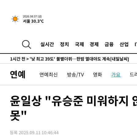
-11763초 전 >
경찰, '홍명보는 2순위' 결론냈던 스포츠윤리센터도 압
44분 전 >
[속보]합참 "北 발사체는 단거리탄도미사일…감시·경계태세 
2026.08.07 (금)
서울 30.3℃
48분 전 >
日방위성, 北이 동해로 쏜 발사체는 탄도미사일 가능성
1시간 전 >
[속보] SKT, 에이닷 서비스 장애 발생…"원인 파악 중"
1시간 전 >
[속보]합참 "북, 동해상으로 미상 발사체 발사"
실시간
정치
국제
경제
금융
산업
1시간 전 >
'낮 최고 39도' 불볕더위…한밤 열대야도 계속[내일날씨]
1시간 전 >
[속보]7~9일 프로야구 3연전도 폭염 취소…11일 재개
1시간 전 >
"韓 외환시장 개입 관측 배경엔 美의 대한국 무역적자 있어"
연예
연예최신
방송/TV
영화
가요
드
1시간 전 >
'월드컵 탈락 후폭풍' 축구협회…초유의 압수수색에 '충격·당
1시간 전 >
서울 낮 37.9도, 올여름 최고치 경신…영등포 순간 '40도'
1시간 전 >
[속보]종합특검, 대검 추가 압수수색…내란 중요임무종사 혐
윤일상 "유승준 미워하지 
2시간 전 >
[속보]코스닥, 800p 회복…0.26% 오른 801.67 마감
못"
2시간 전 >
[속보]코스피, 301.88포인트(4.58%) 내린 6296.38 마감
3시간 전 >
[속보]원·달러 환율, 0.7원 내린 1423.8원 마감
3시간 전 >
"여기 떨어졌다"…다누리, 스페이스X 로켓 달 충돌 흔적 포착
등록 2025.09.11 10:46:44
4시간 전 >
손흥민, 5경기 연속골 실패…LAFC는 승부차기 끝 과달라하라