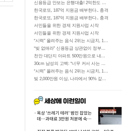
옥상 '쓰레기 테러' 범인 잡았는
데…과태료 3만원 처분에 숙박업
주 허탈