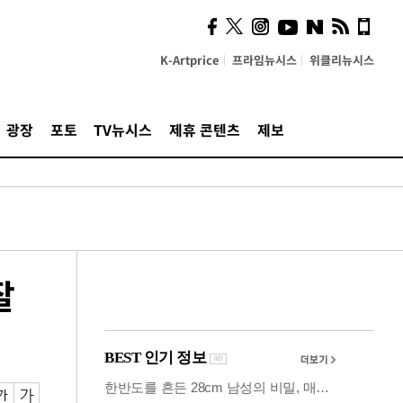
의견, 국토부·LH에 충실히
전달할 것"
K-Artprice
프라임뉴시스
위클리뉴시스
광장
포토
TV뉴시스
제휴 콘텐츠
제보
잘