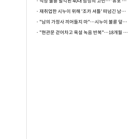
· 직장 불륜 발각된 40대 남성의 고민…"유포 동료 명예훼손·협박죄 고소 가능할까"
· 재취업한 시누이 위해 '조카 셔틀' 떠넘긴 남편…아내 "난 못한다"
· "남의 가정사 끼어들지 마"…시누이 불륜 덮으려는 남편에 억울한 아내
· "현관문 걷어차고 욕설 녹음 반복"…18개월 아기 키우는 집 뒤흔든 '앞집의 비극'