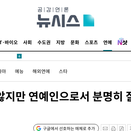
수수색
강화"
IT·바이오
사회
수도권
지방
문화
스포츠
연예
라마
예능
해외연예
스타
황'
의
않지만 연예인으로서 분명히 
구글에서 선호하는 매체로 추가
 격파