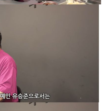
 격파
다"