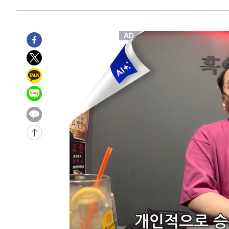
6시간 전 >
내일까지 39도 '펄펄'…기상청 "태풍 지나며 폭염 잠시 꺾인
-14869초 전 >
'월드컵 탈락 후폭풍' 축구협회…11시간 걸린 초유의 압
합)
-14305초 전 >
[속보] 뉴욕증시, 혼조 출발…나스닥 0.3%↓, 다우 0.1
-13098초 전 >
축구협회, 15년 전 심판 성 접대 파문에 "현재는 내부 지
-11783초 전 >
경찰, '홍명보는 2순위' 결론냈던 스포츠윤리센터도 압
43분 전 >
[속보]합참 "北 발사체는 단거리탄도미사일…감시·경계태세 
47분 전 >
日방위성, 北이 동해로 쏜 발사체는 탄도미사일 가능성
1시간 전 >
[속보] SKT, 에이닷 서비스 장애 발생…"원인 파악 중"
1시간 전 >
[속보]합참 "북, 동해상으로 미상 발사체 발사"
1시간 전 >
'낮 최고 39도' 불볕더위…한밤 열대야도 계속[내일날씨]
1시간 전 >
[속보]7~9일 프로야구 3연전도 폭염 취소…11일 재개
1시간 전 >
"韓 외환시장 개입 관측 배경엔 美의 대한국 무역적자 있어"
1시간 전 >
'월드컵 탈락 후폭풍' 축구협회…초유의 압수수색에 '충격·당
1시간 전 >
서울 낮 37.9도, 올여름 최고치 경신…영등포 순간 '40도'
1시간 전 >
[속보]종합특검, 대검 추가 압수수색…내란 중요임무종사 혐
2시간 전 >
[속보]코스닥, 800p 회복…0.26% 오른 801.67 마감