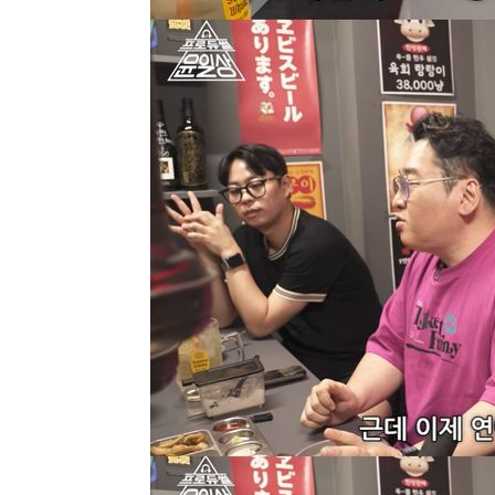
2시간 전 >
[속보]코스피, 301.88포인트(4.58%) 내린 6296.38 마감
3시간 전 >
[속보]원·달러 환율, 0.7원 내린 1423.8원 마감
3시간 전 >
"여기 떨어졌다"…다누리, 스페이스X 로켓 달 충돌 흔적 포착
4시간 전 >
손흥민, 5경기 연속골 실패…LAFC는 승부차기 끝 과달라하라
6시간 전 >
내일까지 39도 '펄펄'…기상청 "태풍 지나며 폭염 잠시 꺾인