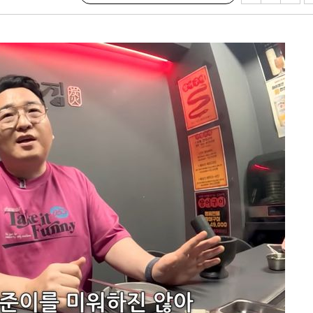
다"
수수색(종
4%↑
침 준수"
수수색
강화"
황'
의