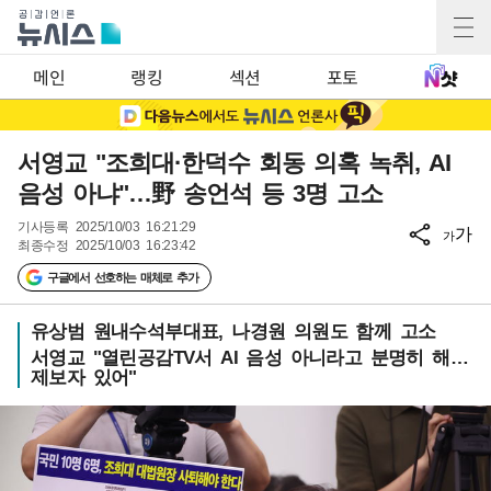
메인
랭킹
섹션
포토
서영교 "조희대·한덕수 회동 의혹 녹취, AI
음성 아냐"…野 송언석 등 3명 고소
기사등록
2025/10/03 16:21:29
가
가
최종수정
2025/10/03 16:23:42
구글에서 선호하는 매체로 추가
유상범 원내수석부대표, 나경원 의원도 함께 고소
서영교 "열린공감TV서 AI 음성 아니라고 분명히 해…
제보자 있어"