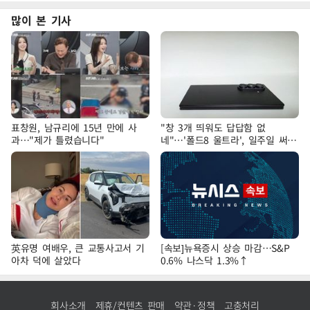
많이 본 기사
표창원, 남규리에 15년 만에 사
"창 3개 띄워도 답답함 없
과…"제가 틀렸습니다"
네"…'폴드8 울트라', 일주일 써보
니
英유명 여배우, 큰 교통사고서 기
[속보]뉴욕증시 상승 마감…S&P
아차 덕에 살았다
0.6% 나스닥 1.3%↑
회사소개
제휴/컨텐츠 판매
약관·정책
고충처리