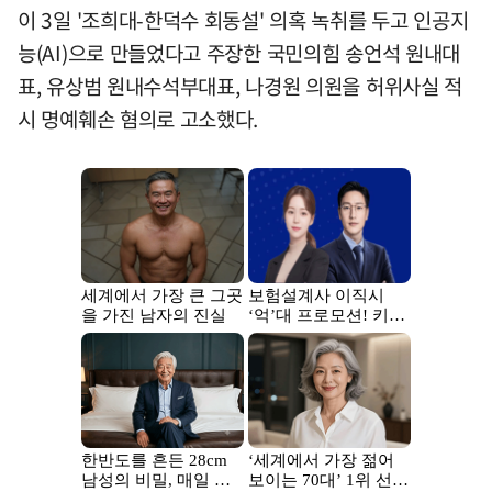
이 3일 '조희대-한덕수 회동설' 의혹 녹취를 두고 인공지
능(AI)으로 만들었다고 주장한 국민의힘 송언석 원내대
표, 유상범 원내수석부대표, 나경원 의원을 허위사실 적
시 명예훼손 혐의로 고소했다.