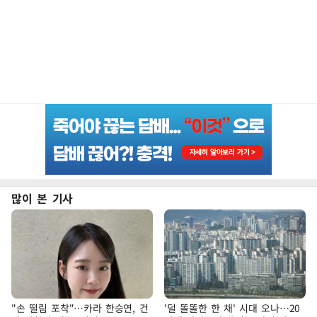
많이 본 기사
"손 떨림 포착"…카라 한승연, 건
'덜 똘똘한 한 채' 시대 오나…20