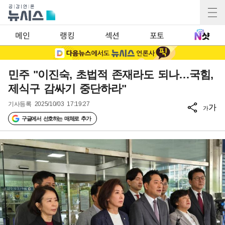
메인
랭킹
섹션
포토
민주 "이진숙, 초법적 존재라도 되나…국힘,
제식구 감싸기 중단하라"
기사등록
2025/10/03 17:19:27
가
가
구글에서 선호하는 매체로 추가