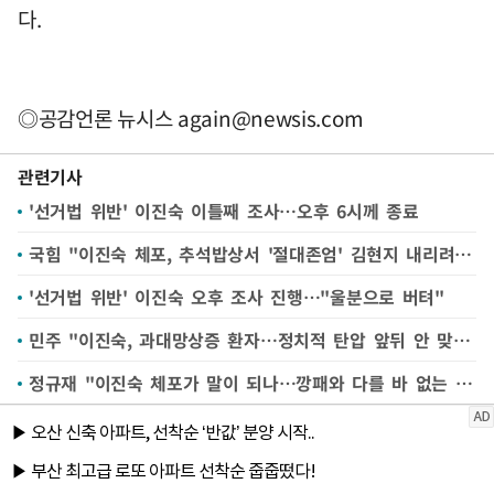
다.
◎공감언론 뉴시스
again@newsis.com
관련기사
'선거법 위반' 이진숙 이틀째 조사…오후 6시께 종료
국힘 "이진숙 체포, 추석밥상서 '절대존엄' 김현지 내리려는 정치적 의도"(종합)
'선거법 위반' 이진숙 오후 조사 진행…"울분으로 버텨"
민주 "이진숙, 과대망상증 환자…정치적 탄압 앞뒤 안 맞아"(종합)
정규재 "이진숙 체포가 말이 되나…깡패와 다를 바 없는 짓"