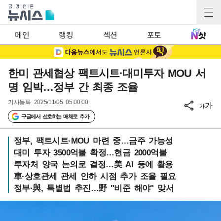
메인
랭킹
섹션
포토
한미 관세협상 팩트시트·대미투자 MOU 서
명 임박…정부 간 최종 조율
기사등록
2025/11/05 05:00:00
가
가
구글에서 선호하는 매체로 추가
정부, 팩트시트·MOU 마련 중…금주 가능성
대미 투자 3500억불 확정…현금 2000억불
투자처 양국 논의로 결정…美 AI 등에 활용
車·상호관세 관세 인하 시점 추가 조율 필요
정부·與, 특별법 추진…野 "비준 해야" 맞서