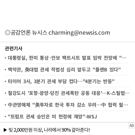
◎공감언론 뉴시스
charming@newsis.com
관련기사
대통령실, 한미 통상·안보 팩트시트 발표 임박 전망에 "조금 더 지켜봐야"
백악관, 美대법 관세 적법성 심리 앞두고 "플랜B 있다"
타이어 3사, 3분기 관세 부담 컸다…"4분기는 반등"
철강도시 '포항-광양-당진 관세폭탄 공동 대응'…K-스틸법 제정 촉구
中관영매체 "美투자로 한국 투자 감소 우려…中 협력 필요"
"트럼프 관세 승인은 미 헌정에 재앙"-WSJ