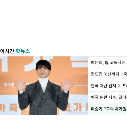
이시간
핫뉴스
방은희, 母 고독사에 
월드컵 예선까지…축
한국 떠난 김지수, 
학폭 논란 지수, 필
이승기 "구속 차가원,