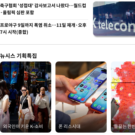
축구협회 '성접대' 감사보고서 나왔다…월드컵
·올림픽 심판 포함
프로야구 9일까지 폭염 취소…11일 재개·오후
7시 시작(종합)
뉴시스 기획특집
외국인이 키운 K-소비
폰 리스시대
들끓는 한