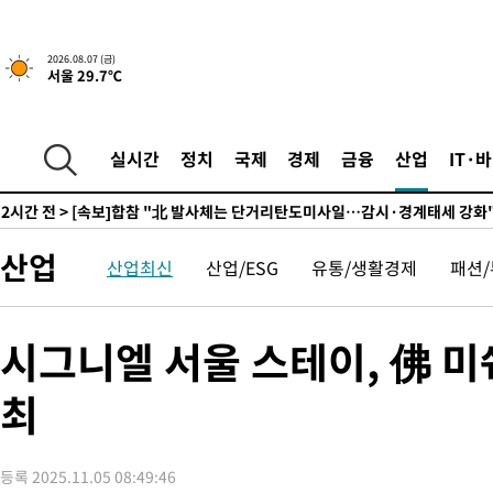
7시간 전 >
내일까지 39도 '펄펄'…기상청 "태풍 지나며 폭염 잠시 꺾인다"
-9761초 전 >
'월드컵 탈락 후폭풍' 축구협회…11시간 걸린 초유의 압수수색(
2026.08.07 (금)
서울 29.7℃
합)
-9197초 전 >
[속보] 뉴욕증시, 혼조 출발…나스닥 0.3%↓, 다우 0.14%↑
-7990초 전 >
축구협회, 15년 전 심판 성 접대 파문에 "현재는 내부 지침 준수"
-6675초 전 >
경찰, '홍명보는 2순위' 결론냈던 스포츠윤리센터도 압수수색
실시간
정치
국제
경제
금융
산업
IT·
2시간 전 >
[속보]합참 "北 발사체는 단거리탄도미사일…감시·경계태세 강화
2시간 전 >
日방위성, 北이 동해로 쏜 발사체는 탄도미사일 가능성
2시간 전 >
[속보] SKT, 에이닷 서비스 장애 발생…"원인 파악 중"
산업
산업최신
산업/ESG
유통/생활경제
패션
2시간 전 >
[속보]합참 "북, 동해상으로 미상 발사체 발사"
2시간 전 >
'낮 최고 39도' 불볕더위…한밤 열대야도 계속[내일날씨]
2시간 전 >
[속보]7~9일 프로야구 3연전도 폭염 취소…11일 재개
시그니엘 서울 스테이, 佛 미
3시간 전 >
"韓 외환시장 개입 관측 배경엔 美의 대한국 무역적자 있어"
최
3시간 전 >
'월드컵 탈락 후폭풍' 축구협회…초유의 압수수색에 '충격·당황'
3시간 전 >
서울 낮 37.9도, 올여름 최고치 경신…영등포 순간 '40도'
3시간 전 >
[속보]종합특검, 대검 추가 압수수색…내란 중요임무종사 혐의
등록 2025.11.05 08:49:46
4시간 전 >
[속보]코스닥, 800p 회복…0.26% 오른 801.67 마감