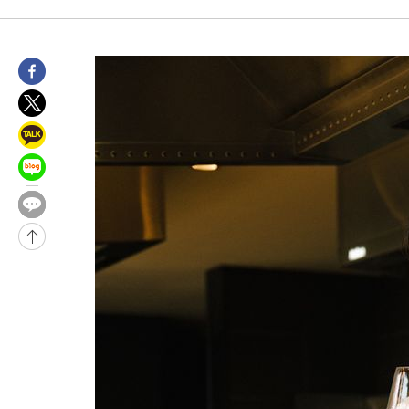
4시간 전 >
[속보]코스피, 301.88포인트(4.58%) 내린 6296.38 마감
4시간 전 >
[속보]원·달러 환율, 0.7원 내린 1423.8원 마감
5시간 전 >
"여기 떨어졌다"…다누리, 스페이스X 로켓 달 충돌 흔적 포착
5시간 전 >
손흥민, 5경기 연속골 실패…LAFC는 승부차기 끝 과달라하라 격파
7시간 전 >
내일까지 39도 '펄펄'…기상청 "태풍 지나며 폭염 잠시 꺾인다"
-9761초 전 >
'월드컵 탈락 후폭풍' 축구협회…11시간 걸린 초유의 압수수색(
합)
-9197초 전 >
[속보] 뉴욕증시, 혼조 출발…나스닥 0.3%↓, 다우 0.14%↑
-7990초 전 >
축구협회, 15년 전 심판 성 접대 파문에 "현재는 내부 지침 준수"
-6675초 전 >
경찰, '홍명보는 2순위' 결론냈던 스포츠윤리센터도 압수수색
2시간 전 >
[속보]합참 "北 발사체는 단거리탄도미사일…감시·경계태세 강화
2시간 전 >
日방위성, 北이 동해로 쏜 발사체는 탄도미사일 가능성
2시간 전 >
[속보] SKT, 에이닷 서비스 장애 발생…"원인 파악 중"
2시간 전 >
[속보]합참 "북, 동해상으로 미상 발사체 발사"
2시간 전 >
'낮 최고 39도' 불볕더위…한밤 열대야도 계속[내일날씨]
2시간 전 >
[속보]7~9일 프로야구 3연전도 폭염 취소…11일 재개
3시간 전 >
"韓 외환시장 개입 관측 배경엔 美의 대한국 무역적자 있어"