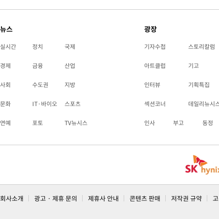
뉴스
광장
실시간
정치
국제
기자수첩
스토리칼럼
경제
금융
산업
아트클럽
기고
사회
수도권
지방
인터뷰
기획특집
문화
IT·바이오
스포츠
섹션코너
데일리뉴시
연예
포토
TV뉴시스
인사
부고
동정
회사소개
광고 · 제휴 문의
제휴사 안내
콘텐츠 판매
저작권 규약
고