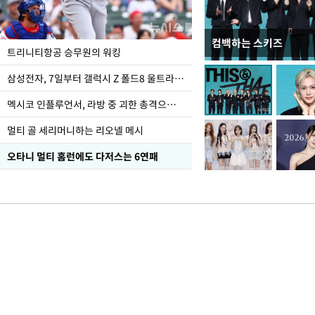
컴백하는 스키즈
입추 하루 앞둔 전남광
트리니티항공 승무원의 워킹
폭염
삼성전자, 7일부터 갤럭시 Z 폴드8 울트라·폴드8·플립8 출시
멕시코 인플루언서, 라방 중 괴한 총격으로 사망
멀티 골 세리머니하는 리오넬 메시
오타니 멀티 홈런에도 다저스는 6연패