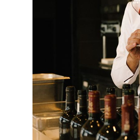
3시간 전 >
'월드컵 탈락 후폭풍' 축구협회…초유의 압수수색에 '충격·당황'
3시간 전 >
서울 낮 37.9도, 올여름 최고치 경신…영등포 순간 '40도'
3시간 전 >
[속보]종합특검, 대검 추가 압수수색…내란 중요임무종사 혐의
4시간 전 >
[속보]코스닥, 800p 회복…0.26% 오른 801.67 마감
4시간 전 >
[속보]코스피, 301.88포인트(4.58%) 내린 6296.38 마감
4시간 전 >
[속보]원·달러 환율, 0.7원 내린 1423.8원 마감
5시간 전 >
"여기 떨어졌다"…다누리, 스페이스X 로켓 달 충돌 흔적 포착
5시간 전 >
손흥민, 5경기 연속골 실패…LAFC는 승부차기 끝 과달라하라 격파
7시간 전 >
내일까지 39도 '펄펄'…기상청 "태풍 지나며 폭염 잠시 꺾인다"