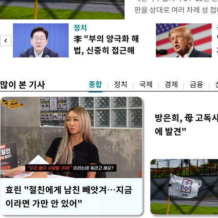
판을 상대로 여러 차례 성 접
구계에 따르면 국회의 한 의원
정치
년 국제심판 10여 명에게 성
李 "부의 양극화 해
축구협회는 외국인 심판과 감
법, 신중히 접근해
수십만원에서 많게는 100만
야"
많이 본 기사
종합
정치
국제
경제
금융
방은희, 母 고독사
에 발견"
효린 "절친에게 남친 빼앗겨…지금
이라면 가만 안 있어"