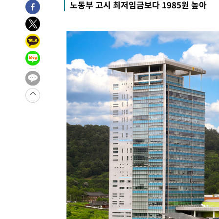
노동부 고시 최저임금보다 1985원 높아
5시간 전 >
여수 오동도 해상서 모터보트 전복…1명 사망·1명 실종
6시간 전 >
극한폭염 한풀 꺾이지만…'낮 최고 35도' 무더위, 열대야 계
날씨]
7시간 전 >
축구협회 "압수수색·성접대 논란 사과…쇄신의 기회로 삼겠
7시간 전 >
[속보]'압수수색·성접대 논란' 축구협회 "실망과 걱정 안겨드
11시간 전 >
'최고 37도' 폭염 지속…강원동해안 최대 150㎜ 비
13시간 전 >
[속보]뉴욕증시 상승 마감…S&P 0.6% 나스닥 1.3%↑
-13267초 전 >
이란 "호르무즈 재개방 합의 근접…美 배상 선행돼야"
-4314초 전 >
[속보]與최고위원 제주·인천 순회경선…박선원·최민희·
민수·김용 순
-4267초 전 >
[속보]김민석, 與 전대 당원투표 누적 득표율 45.42%로 
래 44.56%
-3549초 전 >
[속보]與 대표 경선 제주·인천 당원투표…金 47.75%·鄭 4
宋 10.17%
-3083초 전 >
이강인 "아틀레티코 이적 기뻐…등번호 7번 의미보단 팀 위
-3018초 전 >
[속보]與 당대표 경선, 제주·인천 권리당원 투표 김민석 승
53분 전 >
낮 최고 35도 '무더위'…동해안 시간당 30㎜ '강한 비'[내일날
1시간 전 >
[속보]이강인 "감독님이 원하는 마음 느꼈고, 많은 트로피 원
티코 이적"
1시간 전 >
수도권 40도 육박 '펄펄'…동해안 일부 지역엔 호의주의보
1시간 전 >
온열질환 사망자 3명 늘어…누적 환자 3000명 돌파