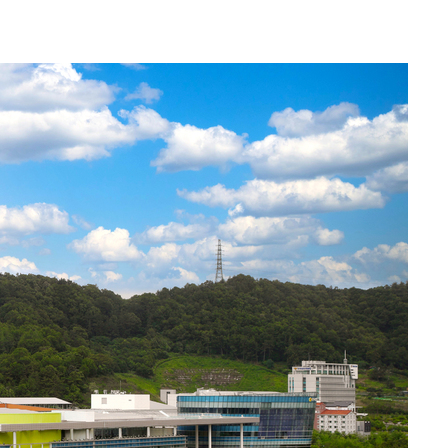
속[다음주
다"
려 죄송"
서미화·한
1위… 정청
2.08%·
해 뛸 것"
리
씨]
해 아틀레