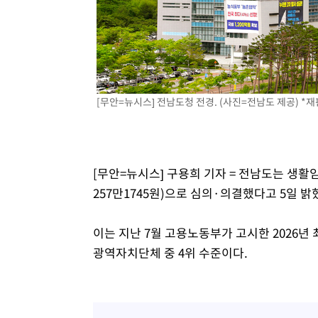
3시간 전 >
강릉에 시간당 81.4㎜ 물폭탄…도로 잠기고 담벼락 붕괴
4시간 전 >
백운산서 80년근 천종산삼 9뿌리 발견…감정가 1.3억원
4시간 전 >
선재도서 해루질 나섰다 실종 60대, 닷새 만에 숨진 채 발견
5시간 전 >
남자 농구, 나고야 아시안게임서 '홈팀' 일본과 한일전
5시간 전 >
여수 오동도 해상서 모터보트 전복…1명 사망·1명 실종
[무안=뉴시스] 전남도청 전경. (사진=전남도 제공) *재
6시간 전 >
극한폭염 한풀 꺾이지만…'낮 최고 35도' 무더위, 열대야 계
날씨]
7시간 전 >
축구협회 "압수수색·성접대 논란 사과…쇄신의 기회로 삼겠
7시간 전 >
[속보]'압수수색·성접대 논란' 축구협회 "실망과 걱정 안겨드
11시간 전 >
'최고 37도' 폭염 지속…강원동해안 최대 150㎜ 비
[무안=뉴시스] 구용희 기자 = 전남도는 생활임
13시간 전 >
[속보]뉴욕증시 상승 마감…S&P 0.6% 나스닥 1.3%↑
257만1745원)으로 심의·의결했다고 5일 밝
이는 지난 7월 고용노동부가 고시한 2026년 최
광역자치단체 중 4위 수준이다.