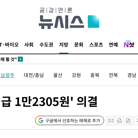
서미화·한
1위… 정청
IT·바이오
사회
수도권
지방
문화
스포츠
연예
2.08%·
해 뛸 것"
리
씨]
전남광주
대전/충남
울산
강원
충북
전북
경남
해 아틀레
급 1만2305원' 의결
구글에서 선호하는 매체로 추가