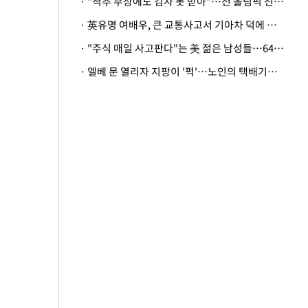
· "척추 부상에도 검사 못 받아"…전 올림픽 선수, 美봅슬레이협회 상대 소송
· 英유명 여배우, 큰 교통사고서 기아차 덕에 살았다
· "주식 매일 사고판다"는 美 젊은 남성들…64%가 "나는 인생의 패배자“
· 엘베 문 열리자 지팡이 '퍽'…노인의 택배기사 폭행 이유