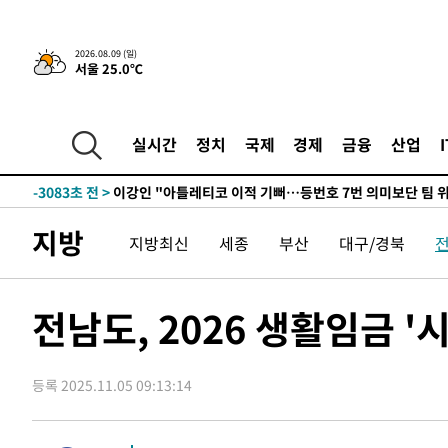
13시간 전 >
[속보]뉴욕증시 상승 마감…S&P 0.6% 나스닥 1.3%↑
2026.08.09 (일)
-13267초 전 >
이란 "호르무즈 재개방 합의 근접…美 배상 선행돼야"
서울 25.0℃
-4314초 전 >
[속보]與최고위원 제주·인천 순회경선…박선원·최민희·
민수·김용 순
-4267초 전 >
[속보]김민석, 與 전대 당원투표 누적 득표율 45.42%로 
실시간
정치
국제
경제
금융
산업
래 44.56%
-3549초 전 >
[속보]與 대표 경선 제주·인천 당원투표…金 47.75%·鄭 4
宋 10.17%
-3083초 전 >
이강인 "아틀레티코 이적 기뻐…등번호 7번 의미보단 팀 위
-3018초 전 >
[속보]與 당대표 경선, 제주·인천 권리당원 투표 김민석 승
53분 전 >
낮 최고 35도 '무더위'…동해안 시간당 30㎜ '강한 비'[내일날
지방
지방최신
세종
부산
대구/경북
1시간 전 >
[속보]이강인 "감독님이 원하는 마음 느꼈고, 많은 트로피 원
티코 이적"
1시간 전 >
수도권 40도 육박 '펄펄'…동해안 일부 지역엔 호의주의보
전남도, 2026 생활임금 '시
1시간 전 >
온열질환 사망자 3명 늘어…누적 환자 3000명 돌파
3시간 전 >
강릉에 시간당 81.4㎜ 물폭탄…도로 잠기고 담벼락 붕괴
4시간 전 >
백운산서 80년근 천종산삼 9뿌리 발견…감정가 1.3억원
등록 2025.11.05 09:13:14
4시간 전 >
선재도서 해루질 나섰다 실종 60대, 닷새 만에 숨진 채 발견
5시간 전 >
남자 농구, 나고야 아시안게임서 '홈팀' 일본과 한일전