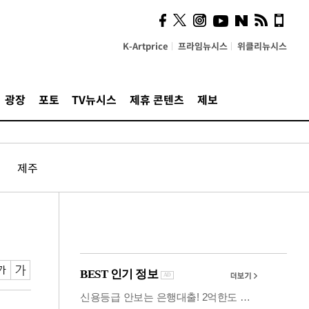
사이 해답 찾았죠"…알을
깨고 나온 '초자아'
K-Artprice
프라임뉴시스
위클리뉴시스
광장
포토
TV뉴시스
제휴 콘텐츠
제보
제주