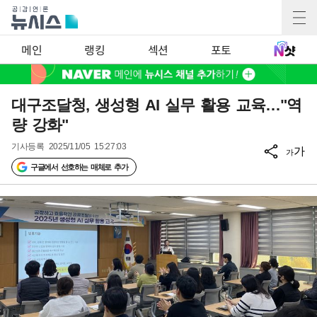
메인
랭킹
섹션
포토
대구조달청, 생성형 AI 실무 활용 교육…"역
량 강화"
기사등록
2025/11/05 15:27:03
가
가
구글에서 선호하는 매체로 추가